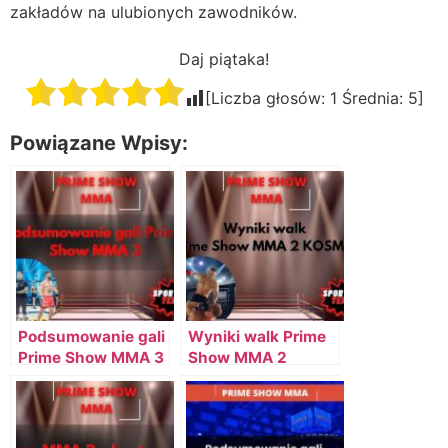
zakładów na ulubionych zawodników.
Daj piątaka!
[Liczba głosów:
1
Średnia:
5
]
Powiązane Wpisy:
Podsumowanie gali
Wyniki walk Prime
Prime Show MMA 3
Show MMA 2
Kosmos