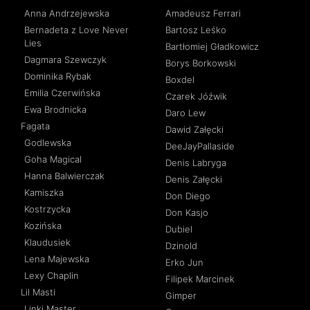
Anna Andrzejewska
Amadeusz Ferrari
Bernadeta z Love Never
Bartosz Leśko
Lies
Bartłomiej Gładkowicz
Dagmara Szewczyk
Borys Borkowski
Dominika Rybak
Boxdel
Emilia Czerwińska
Czarek Jóźwik
Ewa Brodnicka
Daro Lew
Fagata
Dawid Załęcki
Godlewska
DeeJayPallaside
Goha Magical
Denis Labryga
Hanna Balwierczak
Denis Załęcki
Kamiszka
Don Diego
Kostrzycka
Don Kasjo
Kozińska
Dubiel
Klaudusiek
Dzinold
Lena Majewska
Erko Jun
Lexy Chaplin
Filipek Marcinek
Lil Masti
Gimper
Linki Master