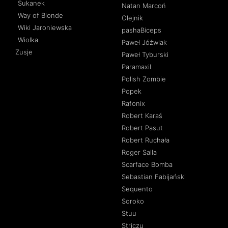
Sukanek
Natan Marcoń
Way of Blonde
Olejnik
Wiki Jaroniewska
pashaBiceps
Wiolka
Paweł Jóźwiak
Zusje
Paweł Tyburski
Paramaxil
Polish Zombie
Popek
Rafonix
Robert Karaś
Robert Pasut
Robert Ruchała
Roger Salla
Scarface Bomba
Sebastian Fabijański
Sequento
Soroko
Stuu
Striczu