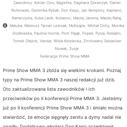
Zawodnicy:
Adrian Cios
,
Bagietka
,
Dagmara Szewczyk
,
Daniel
Rutkowski
,
Dominika Rybak
,
Don Kasjo
,
Jan Kempisty
,
Kajmano
,
Kamerzysta
,
Kuba Lasik
,
Kubaoxo
,
Maciej Jarema
,
Maciej Rataj
,
Maluba
,
Mateusz Tarzan Leśniak
,
McKsiąże
,
Michał Cichy
,
Monika
Godlewska
,
Paulina Hornik
,
Piotr Pająk
,
Popek
,
Pysia
,
Robalini
,
Tomek Olejnik
,
Vandal
,
Wiola Kotelecka
,
Ztrolowany Sebastian
Nowak
,
Zusje
Federacja:
Prime Show MMA
Prime Show MMA 3 zbliża się wielkimi krokami. Poznaj
typy na Prime Show MMA 3 naszej redakcji już dziś.
Oto zaktualizowana lista zawodników i ich
przeciwników po II konferencji Prime MMA 3. Jesteśmy
już po II konferencji Prime Show MMA 3 i śmiało można
stwierdzić, że emocje sięgnęły zenitu a dymy nadal nie
opadły. Dodatkowo włodarz Don Kasjo przedstawił