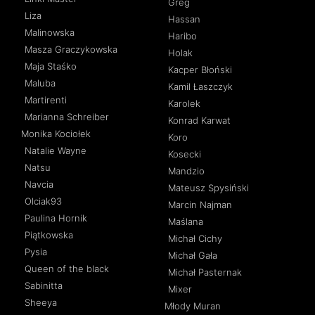
Greg
Liza
Hassan
Malinowska
Haribo
Masza Graczykowska
Holak
Maja Staśko
Kacper Błoński
Maluba
Kamil Łaszczyk
Martirenti
Karolek
Marianna Schreiber
Konrad Karwat
Monika Kociołek
Koro
Natalie Wayne
Kosecki
Natsu
Mandzio
Navcia
Mateusz Spysiński
Olciak93
Marcin Najman
Paulina Hornik
Maślana
Piątkowska
Michał Cichy
Pysia
Michał Gała
Queen of the black
Michał Pasternak
Sabinitta
Mixer
Sheeya
Młody Muran