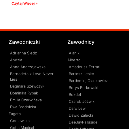
Czytaj Więcej »
Zawodniczki
Zawodnicy
Adrianna Śledź
Alanik
Andzia
Alberto
Anna Andrzejewska
Amadeusz Ferrari
Bernadeta z Love Never
Bartosz Leśko
Lies
Bartłomiej Gładkowicz
Dagmara Szewczyk
Borys Borkowski
Dominika Rybak
Boxdel
Emilia Czerwińska
Czarek Jóźwik
Ewa Brodnicka
Daro Lew
Fagata
Dawid Załęcki
Godlewska
DeeJayPallaside
Goha Magical
Denis Labryga