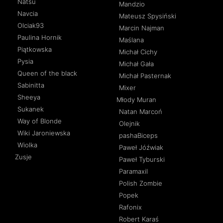
Natsu
Mandzio
Navcia
Mateusz Spysiński
Olciak93
Marcin Najman
Paulina Hornik
Maślana
Piątkowska
Michał Cichy
Pysia
Michał Gała
Queen of the black
Michał Pasternak
Sabinitta
Mixer
Sheeya
Młody Muran
Sukanek
Natan Marcoń
Way of Blonde
Olejnik
Wiki Jaroniewska
pashaBiceps
Wiolka
Paweł Jóźwiak
Zusje
Paweł Tyburski
Paramaxil
Polish Zombie
Popek
Rafonix
Robert Karaś