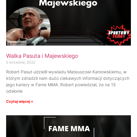
Walka Pasuta i Majewskiego
5 września, 2022
Robert Pasut udzielił wywiadu Mateuszowi Kaniowskiemu, w
którym zdradził nam dużo ciekawych informacji dotyczących
jego kariery w Fame MMA. Robert powiedział, że na 15
odsłonie
Czytaj więcej »