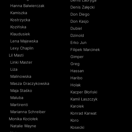
Hanna Balwierczak
Denis Załęcki
Kamiszka
Don Diego
Kostrzycka
Don Kasjo
Kozińska
Dubiel
Klaudusiek
Dzinold
Lena Majewska
Erko Jun
Lexy Chaplin
Filipek Marcinek
Lil Masti
Gimper
Linki Master
Greg
Liza
Hassan
Malinowska
Haribo
Masza Graczykowska
Holak
Maja Staśko
Kacper Błoński
Maluba
Kamil Łaszczyk
Martirenti
Karolek
Marianna Schreiber
Konrad Karwat
Monika Kociołek
Koro
Natalie Wayne
Kosecki