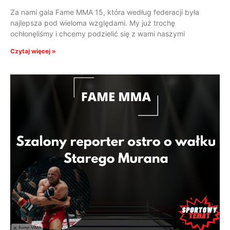
Za nami gala Fame MMA 15, która według federacji była
najlepsza pod wieloma względami. My już trochę
ochłonęliśmy i chcemy podzielić się z wami naszymi
Czytaj więcej »