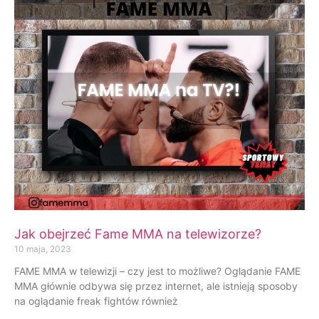
Jak obejrzeć Fame MMA na telewizorze?
10 maja, 2023
FAME MMA w telewizji – czy jest to możliwe? Oglądanie FAME
MMA głównie odbywa się przez internet, ale istnieją sposoby
na oglądanie freak fightów również