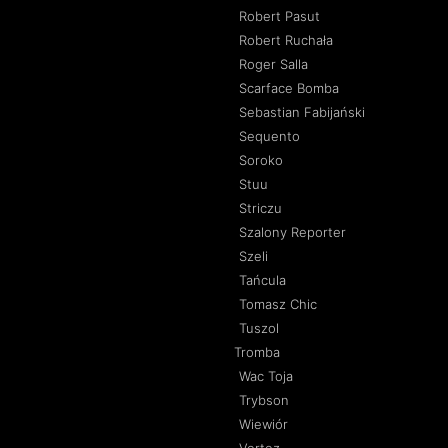
Robert Pasut
Robert Ruchała
Roger Salla
Scarface Bomba
Sebastian Fabijański
Sequento
Soroko
Stuu
Striczu
Szalony Reporter
Szeli
Tańcula
Tomasz Chic
Tuszol
Tromba
Wac Toja
Trybson
Wiewiór
Vertez