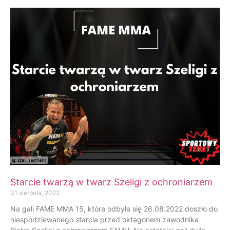
Starcie twarzą w twarz Szeligi z ochroniarzem
31 sierpnia, 2022
Na gali FAME MMA 15, która odbyła się 26.08.2022 doszło do
niespodziewanego starcia przed oktagonem zawodnika