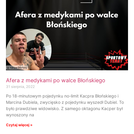
Afera z medykami po walce Błońskiego
31 sierpnia, 2022
Po 18-minutowym pojedynku no-limit Kacpra Błońskiego i
Marcina Dubiela, zwycięsko z pojedynku wyszedł Dubiel. To
było prawdziwe widowisko. Z samego oktagonu Kacper był
wynoszony na
Czytaj więcej »