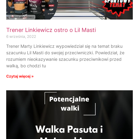
Trener Linkiewicz ostro o Lil Masti
6 września, 2022
Trener Marty Linkiewicz wypowiedział się na temat braku
szacunku Lil Masti do swojej przeciwniczki. Powiedział, że
rozumiem nieokazywanie szacunku przeciwnikowi przed
walką, bo chodzi tu
Czytaj więcej »