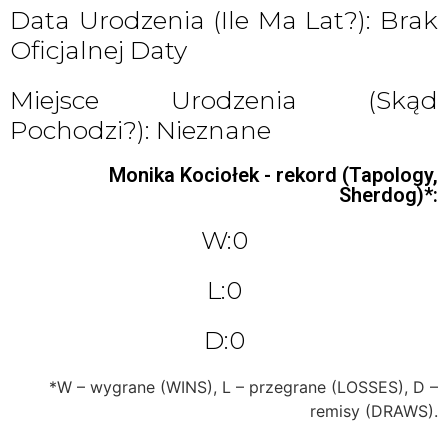
Data Urodzenia (ile Ma Lat?): Brak
Oficjalnej Daty
Miejsce Urodzenia (skąd
Pochodzi?): Nieznane
Monika Kociołek - rekord (Tapology,
Sherdog)*:
W:0
L:0
D:0
*W – wygrane (WINS), L – przegrane (LOSSES), D –
remisy (DRAWS).