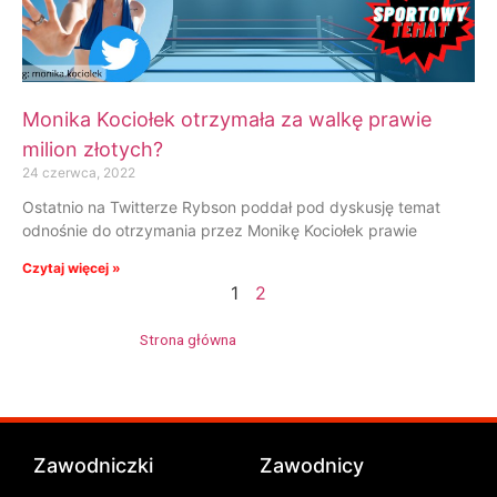
Monika Kociołek otrzymała za walkę prawie
milion złotych?
24 czerwca, 2022
Ostatnio na Twitterze Rybson poddał pod dyskusję temat
odnośnie do otrzymania przez Monikę Kociołek prawie
Czytaj więcej »
1
2
Strona główna
»
Monika Kociołek
Zawodniczki
Zawodnicy