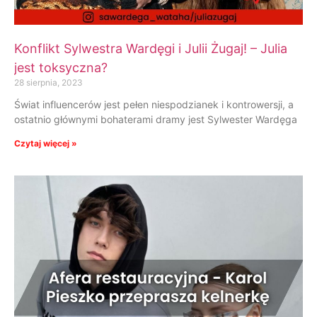
Konflikt Sylwestra Wardęgi i Julii Żugaj! – Julia
jest toksyczna?
28 sierpnia, 2023
Świat influencerów jest pełen niespodzianek i kontrowersji, a
ostatnio głównymi bohaterami dramy jest Sylwester Wardęga
Czytaj więcej »