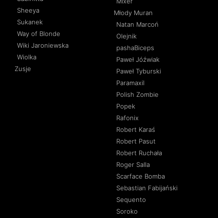
Mixer
Sheeya
Młody Muran
Sukanek
Natan Marcoń
Way of Blonde
Olejnik
Wiki Jaroniewska
pashaBiceps
Wiolka
Paweł Jóźwiak
Zusje
Paweł Tyburski
Paramaxil
Polish Zombie
Popek
Rafonix
Robert Karaś
Robert Pasut
Robert Ruchała
Roger Salla
Scarface Bomba
Sebastian Fabijański
Sequento
Soroko