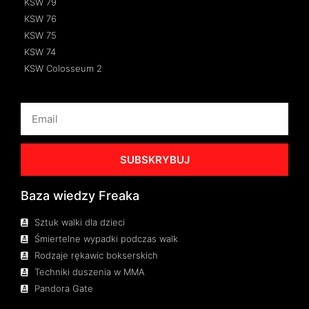
KSW 79
KSW 76
KSW 75
KSW 74
KSW Colosseum 2
SUBSKRYBUJ
Baza wiedzy Freaka
Sztuk walki dla dzieci
Śmiertelne wypadki podczas walk
Rodzaje rękawic bokserskich
Techniki duszenia w MMA
Pandora Gate