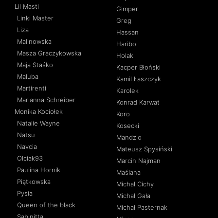
Lil Masti
Gimper
Linki Master
Greg
Liza
Hassan
Malinowska
Haribo
Masza Graczykowska
Holak
Maja Staśko
Kacper Błoński
Maluba
Kamil Łaszczyk
Martirenti
Karolek
Marianna Schreiber
Konrad Karwat
Monika Kociołek
Koro
Natalie Wayne
Kosecki
Natsu
Mandzio
Navcia
Mateusz Spysiński
Olciak93
Marcin Najman
Paulina Hornik
Maślana
Piątkowska
Michał Cichy
Pysia
Michał Gała
Queen of the black
Michał Pasternak
Sabinitta