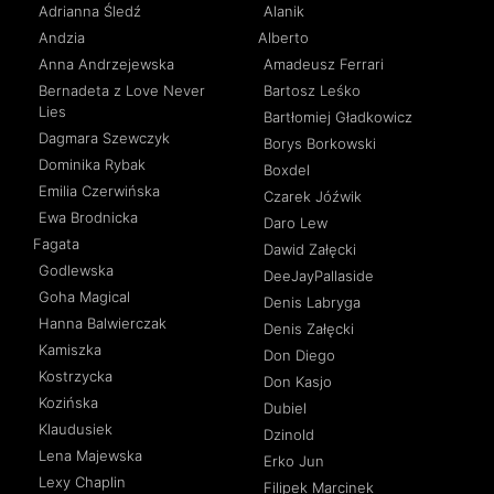
Adrianna Śledź
Alanik
Andzia
Alberto
Anna Andrzejewska
Amadeusz Ferrari
Bernadeta z Love Never
Bartosz Leśko
Lies
Bartłomiej Gładkowicz
Dagmara Szewczyk
Borys Borkowski
Dominika Rybak
Boxdel
Emilia Czerwińska
Czarek Jóźwik
Ewa Brodnicka
Daro Lew
Fagata
Dawid Załęcki
Godlewska
DeeJayPallaside
Goha Magical
Denis Labryga
Hanna Balwierczak
Denis Załęcki
Kamiszka
Don Diego
Kostrzycka
Don Kasjo
Kozińska
Dubiel
Klaudusiek
Dzinold
Lena Majewska
Erko Jun
Lexy Chaplin
Filipek Marcinek