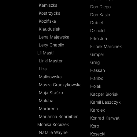
Kamiszka
Don Diego
Kostrzycka
Don Kasjo
Kozińska
Dubiel
Klaudusiek
Dzinold
Lena Majewska
Erko Jun
Lexy Chaplin
Filipek Marcinek
Lil Masti
Gimper
Linki Master
Greg
Liza
Hassan
Malinowska
Haribo
Masza Graczykowska
Holak
Maja Staśko
Kacper Błoński
Maluba
Kamil Łaszczyk
Martirenti
Karolek
Marianna Schreiber
Konrad Karwat
Monika Kociołek
Koro
Natalie Wayne
Kosecki