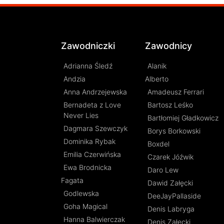
Zawodniczki
Zawodnicy
Adrianna Śledź
Alanik
Andzia
Alberto
Anna Andrzejewska
Amadeusz Ferrari
Bernadeta z Love
Bartosz Leśko
Never Lies
Bartłomiej Gładkowicz
Dagmara Szewczyk
Borys Borkowski
Dominika Rybak
Boxdel
Emilia Czerwińska
Czarek Jóźwik
Ewa Brodnicka
Daro Lew
Fagata
Dawid Załęcki
Godlewska
DeeJayPallaside
Goha Magical
Denis Labryga
Hanna Balwierczak
Denis Załęcki