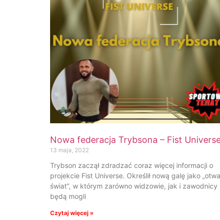
Nowa federacja Trybsona – Fist Univers
13 maja, 2022
Trybson zaczął zdradzać coraz więcej informacji o
projekcie Fist Universe. Określił nową galę jako „otwa
świat”, w którym zarówno widzowie, jak i zawodnicy
będą mogli
Czytaj więcej »