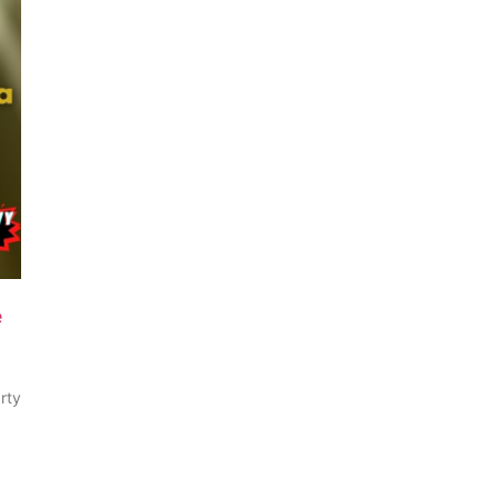
e
rty