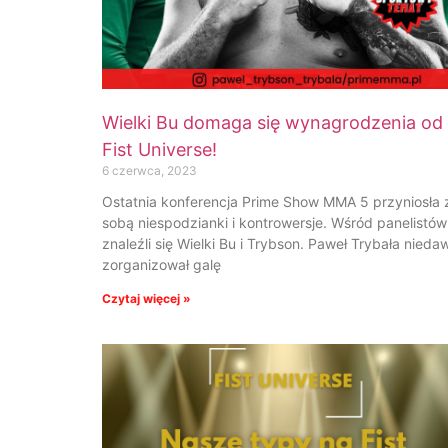
Wielki Bu domaga się wynagrodzenia od
Fist Universe!
6 czerwca, 2023
Ostatnia konferencja Prime Show MMA 5 przyniosła 
sobą niespodzianki i kontrowersje. Wśród panelistów
znaleźli się Wielki Bu i Trybson. Paweł Trybała nieda
zorganizował galę
Czytaj więcej »