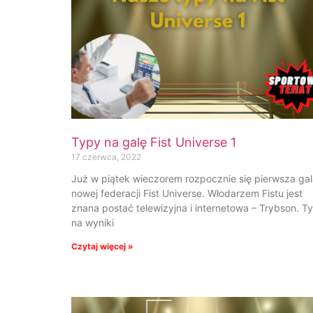
Typy na galę Fist Universe 1
17 czerwca, 2022
Już w piątek wieczorem rozpocznie się pierwsza ga
nowej federacji Fist Universe. Włodarzem Fistu jest
znana postać telewizyjna i internetowa – Trybson. T
na wyniki
Czytaj więcej »