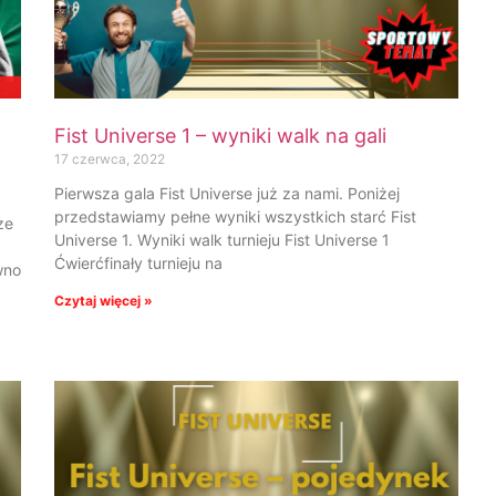
Fist Universe 1 – wyniki walk na gali
17 czerwca, 2022
Pierwsza gala Fist Universe już za nami. Poniżej
przedstawiamy pełne wyniki wszystkich starć Fist
ze
Universe 1. Wyniki walk turnieju Fist Universe 1
Ćwierćfinały turnieju na
wno
Czytaj więcej »