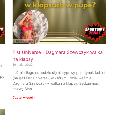
Fist Universe – Dagmara Szewczyk walka
na klapsy
19 maja, 2022
la
Już niedługo odbędzie się nietypowy pojedynek kobiet
ypy
(na gali Fist Universe), w którym udział weźmie
Dagmara Szewczyk – walka na klapsy. Będzie nosił
nazwę Slap
Czytaj więcej »