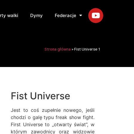
rty walki
Dymy
Federacje
Strona główna
»
Fist Universe 1
Fist Universe
Jest to coś zupełnie nowego, jeśli
chodzi o galę typu freak show fight.
First Universe to „otwarty świat”, w
którym zawodnicy oraz widzowie