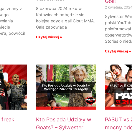
Goli!
2 kwietnia, 202
ga, znany z
8 czerwca 2024 roku w
wego
Katowicach odbędzie się
Sylwester Wa
wniania
kolejna edycja gali Clout MMA.
polski YouTube
wiecie
Gala zapowiada
poinformował
e’a, powrócił
obserwatorów 
Czytaj więcej »
Stories o ni
Czytaj więcej »
 freak
Kto Posiada Udziały w
PASUT vs 
Goats? – Sylwester
mocny odc