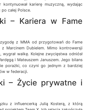
r kontynuował karierę muzyczną, wydając
 po całej Polsce.
ki – Kariera w Fame
 przygodę z MMA od przygotowań do Fame
ę z Marcinem Dubielem. Mimo kontrowersji
, wygrał walkę. Kolejne zwycięstwa odniósł
Wardęgą i Mateuszem Januszem. Jego bilans
ie porażki, co czyni go jednym z bardziej
w w federacji.
ki – Życie prywatne i
zku z influencerką Julią Kosterą, z którą
ad projektem Team X. Ich relacja zakończyła