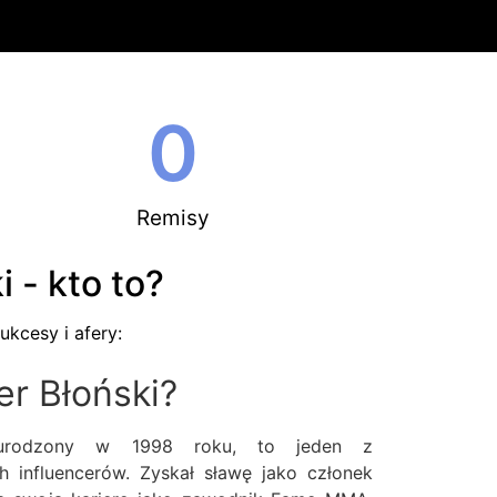
0
Remisy
 - kto to?
ukcesy i afery:
er Błoński?
 urodzony w 1998 roku, to jeden z
ch influencerów. Zyskał sławę jako członek