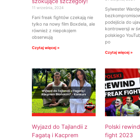
szokujące szczegóły!
11 września, 2024
Sylwester Wardę
bezkompromiso
Fani freak fightów czekają nie
podejścia do uja
tylko na nowy film Boxdela, ale
kontrowersji w ś
również z niepokojem
polskiego YouTub
obserwują
po
Czytaj więcej »
Czytaj więcej »
Wyjazd do Tajlandii z
Polski rewind
Fagatą i Kacprem
fight 2023