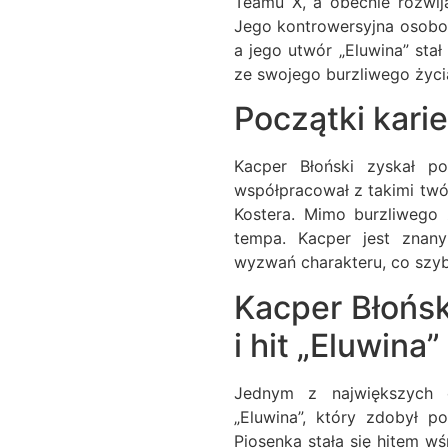
Teamu X, a obecnie rozwi
Jego kontrowersyjna osobow
a jego utwór „Eluwina” stał
ze swojego burzliwego życi
Początki kari
Kacper Błoński zyskał p
współpracował z takimi twór
Kostera. Mimo burzliwego z
tempa. Kacper jest znany
wyzwań charakteru, co szyb
Kacper Błońs
i hit „Eluwina”
Jednym z największych o
„Eluwina”, który zdobył 
Piosenka stała się hitem w