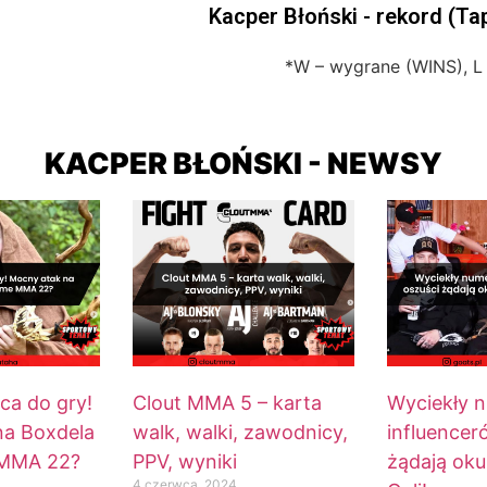
Kacper Błoński - rekord (Ta
*W – wygrane (WINS), L
KACPER BŁOŃSKI - NEWSY
ca do gry!
Clout MMA 5 – karta
Wyciekły 
na Boxdela
walk, walki, zawodnicy,
influencer
 MMA 22?
PPV, wyniki
żądają oku
4 czerwca, 2024