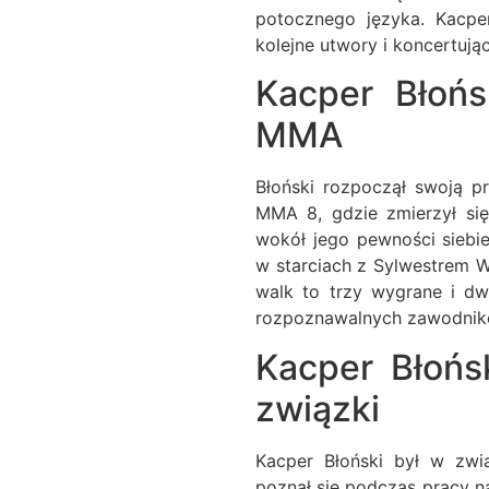
potocznego języka. Kacpe
kolejne utwory i koncertując
Kacper Błońs
MMA
Błoński rozpoczął swoją
MMA 8, gdzie zmierzył si
wokół jego pewności siebie
w starciach z Sylwestrem 
walk to trzy wygrane i dw
rozpoznawalnych zawodnikó
Kacper Błońs
związki
Kacper Błoński był w zwią
poznał się podczas pracy n