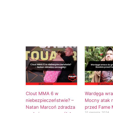
Clout MMA 6 w
Wardęga wra
niebezpieczeństwie? –
Mocny atak 
Natan Marcoń zdradza
przed Fame
31 sierpnia, 2024