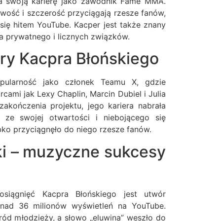
ja swoją karierę jako zawodnik Fame MMA.
ość i szczerość przyciągają rzesze fanów,
 się hitem YouTube. Kacper jest także znany
a prywatnego i licznych związków.
ery Kacpra Błońskiego
opularność jako członek Teamu X, gdzie
cami jak Lexy Chaplin, Marcin Dubiel i Julia
akończenia projektu, jego kariera nabrała
 ze swojej otwartości i niebojącego się
ko przyciągnęło do niego rzesze fanów.
ki – muzyczne sukcesy
siągnięć Kacpra Błońskiego jest utwór
ponad 36 milionów wyświetleń na YouTube.
śród młodzieży, a słowo „eluwina” weszło do