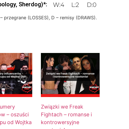
pology, Sherdog)*:
W:4
L:2
D:0
 – przegrane (LOSSES), D – remisy (DRAWS).
numery
Związki we Freak
ów – oszuści
Fightach – romanse i
pu od Wojtka
kontrowersyjne