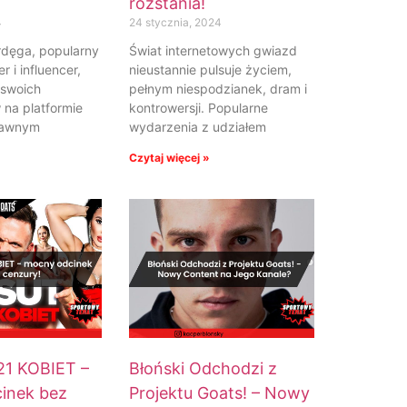
rozstania!
4
24 stycznia, 2024
rdęga, popularny
Świat internetowych gwiazd
r i influencer,
nieustannie pulsuje życiem,
 swoich
pełnym niespodzianek, dram i
na platformie
kontrowersji. Popularne
edawnym
wydarzenia z udziałem
Czytaj więcej »
21 KOBIET –
Błoński Odchodzi z
inek bez
Projektu Goats! – Nowy