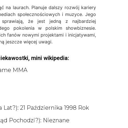
ć na laurach. Planuje dalszy rozwój kariery
diach społecznościowych i muzyce. Jego
sprawiają, że jest jedną z najbardziej
dego pokolenia w polskim showbiznesie.
ich fanów nowymi projektami i inicjatywami,
ną jeszcze więcej uwagi.
ciekawostki, mini wikipedia:
 Fame MMA
 Lat?): 21 Października 1998 Rok
kąd Pochodzi?): Nieznane