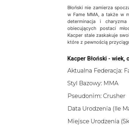
Błoński nie zamierza spoczą
w Fame MMA, a także w me
determinacja i charyzma 
obiecujących postaci mło
Kacper stale zaskakuje swo
które z pewnością przyciąg
Kacper Błoński - wiek, 
Aktualna Federacja:
Styl Bazowy: MMA
Pseudonim: Crusher
Data Urodzenia (ile Ma
Miejsce Urodzenia (s