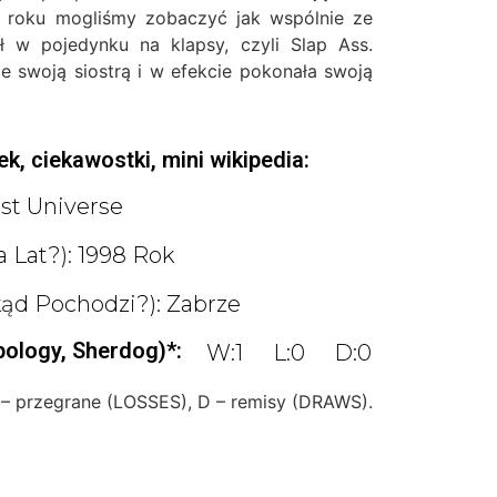
 roku mogliśmy zobaczyć jak wspólnie ze
ał w pojedynku na klapsy, czyli Slap Ass.
e swoją siostrą i w efekcie pokonała swoją
k, ciekawostki, mini wikipedia:
ist Universe
a Lat?): 1998 Rok
kąd Pochodzi?): Zabrze
pology, Sherdog)*:
W:1
L:0
D:0
 – przegrane (LOSSES), D – remisy (DRAWS).