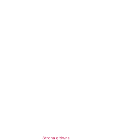
Strona główna
»
Hanna Balwierczak