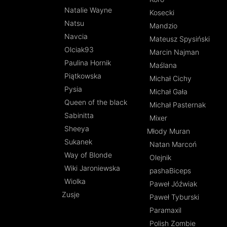
Natalie Wayne
Kosecki
Natsu
Mandzio
Navcia
Mateusz Spysiński
Olciak93
Marcin Najman
Paulina Hornik
Maślana
Piątkowska
Michał Cichy
Pysia
Michał Gała
Queen of the black
Michał Pasternak
Sabinitta
Mixer
Sheeya
Młody Muran
Sukanek
Natan Marcoń
Way of Blonde
Olejnik
Wiki Jaroniewska
pashaBiceps
Wiolka
Paweł Jóźwiak
Zusje
Paweł Tyburski
Paramaxil
Polish Zombie