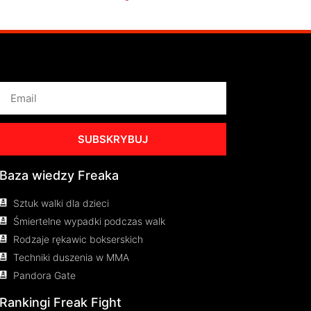
SUBSKRYBUJ
Baza wiedzy Freaka
Sztuk walki dla dzieci
Śmiertelne wypadki podczas walk
Rodzaje rękawic bokserskich
Techniki duszenia w MMA
Pandora Gate
Rankingi Freak Fight