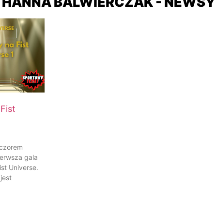
HANNA BALWIERCZAK - NEWSY
Fist
eczorem
ierwsza gala
ist Universe.
jest