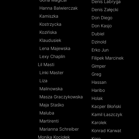
Denis Labryga
Hanna Balwierczak
Denis Załęcki
Kamiszka
Don Diego
Kostrzycka
Don Kasjo
Kozińska
Dubiel
Klaudusiek
Dzinold
Lena Majewska
Erko Jun
Lexy Chaplin
Filipek Marcinek
Lil Masti
Gimper
Linki Master
Greg
Liza
Hassan
Malinowska
Haribo
Masza Graczykowska
Holak
Maja Staśko
Kacper Błoński
Maluba
Kamil Łaszczyk
Martirenti
Karolek
Marianna Schreiber
Konrad Karwat
Monika Kociołek
Koro