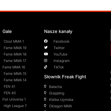
Gale
Nasze kanały
Clout MMA 1
Facebook
Fame MMA 19
Twitter
Fame MMA 18
YouTube
Fame MMA 17
Instagram
Fame MMA 16
TikTok
Fame MMA 15
Słownik Freak Fight
Fame MMA 14
FEN 41
Balacha
FEN 40
Grappling
Fist Universe 1
Klatka rzymska
High League 7
Oktagon MMA