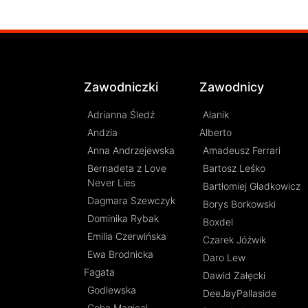
Zawodniczki
Zawodnicy
Adrianna Śledź
Alanik
Andzia
Alberto
Anna Andrzejewska
Amadeusz Ferrari
Bernadeta z Love
Bartosz Leśko
Never Lies
Bartłomiej Gładkowicz
Dagmara Szewczyk
Borys Borkowski
Dominika Rybak
Boxdel
Emilia Czerwińska
Czarek Jóźwik
Ewa Brodnicka
Daro Lew
Fagata
Dawid Załęcki
Godlewska
DeeJayPallaside
Goha Magical