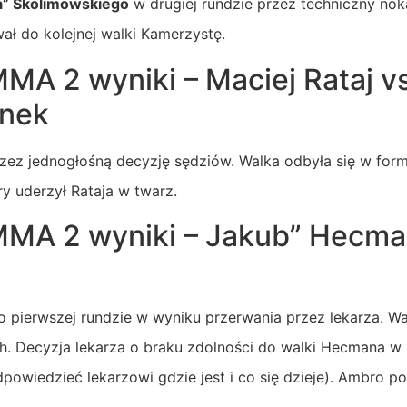
a” Skolimowskiego
w drugiej rundzie przez techniczny nok
ł do kolejnej walki Kamerzystę.
A 2 wyniki – Maciej Rataj vs
anek
zez jednogłośną decyzję sędziów. Walka odbyła się w form
y uderzył Rataja w twarz.
MA 2 wyniki – Jakub” Hecman
 pierwszej rundzie w wyniku przerwania przez lekarza. Wa
. Decyzja lekarza o braku zdolności do walki Hecmana w 
odpowiedzieć lekarzowi gdzie jest i co się dzieje). Ambro 