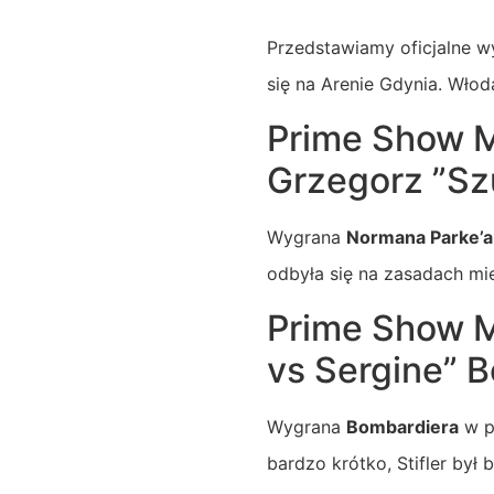
Przedstawiamy oficjalne w
się na Arenie Gdynia. Włod
Prime Show M
Grzegorz ”Sz
Wygrana
Normana Parke’a
odbyła się na zasadach mi
Prime Show M
vs Sergine” 
Wygrana
Bombardiera
w p
bardzo krótko, Stifler był 