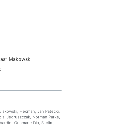
das” Makowski
c
ulakowski
,
Hecman
,
Jan Patecki
,
ołaj Jędruszczak
,
Norman Parke
,
bardier Ousmane Dia
,
Skolim
,