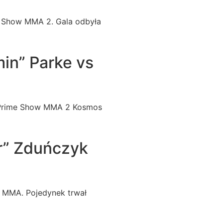
me Show MMA 2. Gala odbyła
in” Parke vs
i Prime Show MMA 2 Kosmos
r” Zduńczyk
e MMA. Pojedynek trwał