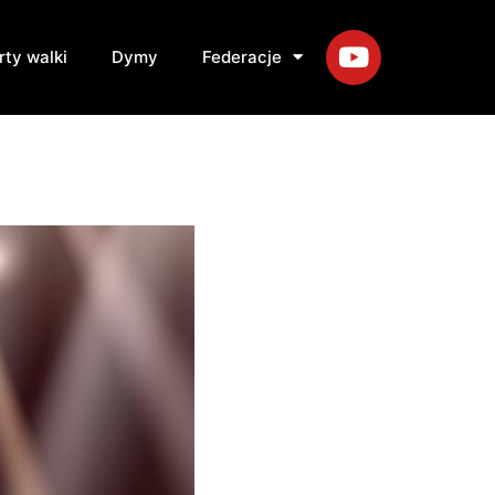
rty walki
Dymy
Federacje