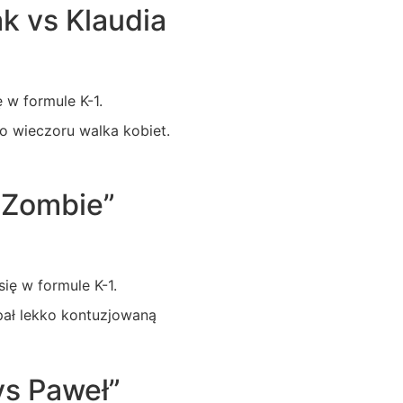
k vs Klaudia
 w formule K-1.
o wieczoru walka kobiet.
 Zombie”
ię w formule K-1.
pał lekko kontuzjowaną
s Paweł”