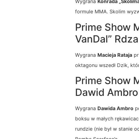
Wygrana
Konrada „Skolim
formule MMA. Skolim wyzwa
Prime Show MM
VanDal” Rdz
Wygrana
Macieja Rataja
pr
oktagonu wszedł Dzik, któr
Prime Show M
Dawid Ambro
Wygrana
Dawida Ambro
po
boksu w małych rękawicach
rundzie (nie był w stanie 