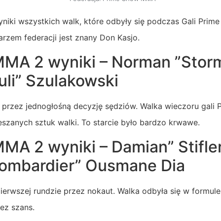
yniki wszystkich walk, które odbyły się podczas Gali Pri
arzem federacji jest znany Don Kasjo.
MA 2 wyniki – Norman ”Storm
uli” Szulakowski
przez jednogłośną decyzję sędziów. Walka wieczoru gal
eszanych sztuk walki. To starcie było bardzo krwawe.
MA 2 wyniki – Damian” Stifle
Bombardier” Ousmane Dia
ierwszej rundzie przez nokaut. Walka odbyła się w formul
bez szans.