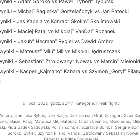
niki – Adam Soroko vs Paweł” Tybori” Tyburski
iki – Michał” Bagietka” Gorzelańczyk vs Jan Patecki
iki – Jaś Kapela vs Konrad” Skolim” Skolimowski
iki – Maciej Rataj vs Mikołaj” VanDal” Rdzanek
niki – Jakub” Hecman” Rygiel vs Dawid Ambro
niki – Mateusz” Milu” Mil vs Mikołaj Jędruszczak
niki – Sebastian” Ztrolowany” Nowak vs Marcin” Mieloni
yniki – Kacper „Kajmano” Kabara vs Szymon „Goryl” Pilan
:
9 lipca, 2022
godz.
22:47
Kategorie:
Freak fighty
 Ambro
,
Dominika Rybak
,
Don Kasjo
,
Dzik Damian Graf
,
Grzegorz Szuli Sz
siek
,
Maciej Rataj
,
Mateusz Mil
,
Mateusz Tarzan Leśniak
,
Mielonidas
,
Mik
ski
,
Piotr Sadek Sadowski
,
Polish Zombie
,
Scarface Bomba
,
Serigne Bom
Soroko
,
Stifler
,
Szymon Pilanc
,
Vandal
,
Ztrolowany Sebastian Nowak
Federacja:
Prime Show MMA