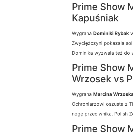
Prime Show M
Kapuśniak
Wygrana
Dominiki Rybak
w
Zwyciężczyni pokazała soli
Dominika wyzwała też do 
Prime Show M
Wrzosek vs Pi
Wygrana
Marcina Wrzosk
Ochroniarzowi oszusta z T
nogę przeciwnika. Polish 
Prime Show M