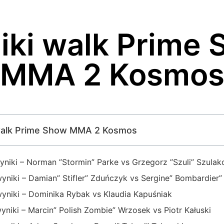
ki walk Prime
MMA 2 Kosmo
i walk Prime Show MMA 2 Kosmos
iki – Norman ”Stormin” Parke vs Grzegorz ”Szuli” Szulak
niki – Damian” Stifler” Zduńczyk vs Sergine” Bombardier
niki – Dominika Rybak vs Klaudia Kapuśniak
iki – Marcin” Polish Zombie” Wrzosek vs Piotr Kałuski