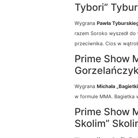
Tybori” Tybur
Wygrana
Pawła Tyburskie
razem Soroko wyszedł do w
przeciwnika. Cios w wątro
Prime Show M
Gorzelańczyk
Wygrana
Michała „Bagietk
w formule MMA. Bagietka w
Prime Show M
Skolim” Skol