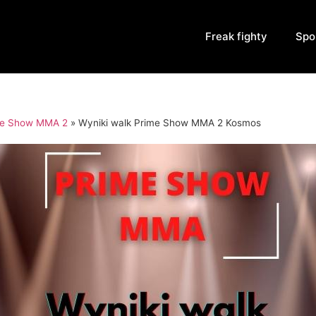
Freak fighty
Spo
me Show MMA 2
»
Wyniki walk Prime Show MMA 2 Kosmos