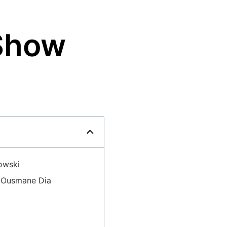
 Show
s
owski
” Ousmane Dia