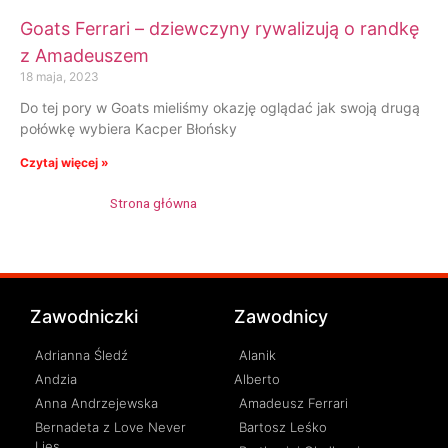
Goats Ferrari – dziewczyny rywalizują o randkę
z Amadeuszem
18 maja, 2023
Do tej pory w Goats mieliśmy okazję oglądać jak swoją drugą
połówkę wybiera Kacper Błońsky
Czytaj więcej »
Strona główna
»
Weronika Malinowska
Zawodniczki
Zawodnicy
Adrianna Śledź
Alanik
Andzia
Alberto
Anna Andrzejewska
Amadeusz Ferrari
Bernadeta z Love Never
Bartosz Leśko
Lies