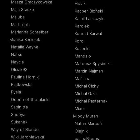
Masza Graczykowska
Holak
Maja Staśko
Kacper Błoński
Maluba
Kamil Łaszczyk
Martirenti
Karolek
Marianna Schreiber
Konrad Karwat
Monika Kociołek
Koro
Natalie Wayne
Kosecki
Natsu
Mandzio
Navcia
Mateusz Spysiński
Olciak93
Marcin Najman
Paulina Hornik
Maślana
Piątkowska
Michał Cichy
Pysia
Michał Gała
Queen of the black
Michał Pasternak
Sabinitta
Mixer
Sheeya
Młody Muran
Sukanek
Natan Marcoń
Way of Blonde
Olejnik
Wiki Jaroniewska
pashaBiceps