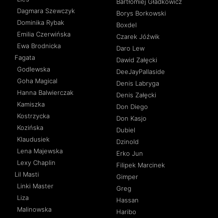
Bartłomiej Gładkowicz
Dagmara Szewczyk
Borys Borkowski
Dominika Rybak
Boxdel
Emilia Czerwińska
Czarek Jóźwik
Ewa Brodnicka
Daro Lew
Fagata
Dawid Załęcki
Godlewska
DeeJayPallaside
Goha Magical
Denis Labryga
Hanna Balwierczak
Denis Załęcki
Kamiszka
Don Diego
Kostrzycka
Don Kasjo
Kozińska
Dubiel
Klaudusiek
Dzinold
Lena Majewska
Erko Jun
Lexy Chaplin
Filipek Marcinek
Lil Masti
Gimper
Linki Master
Greg
Liza
Hassan
Malinowska
Haribo