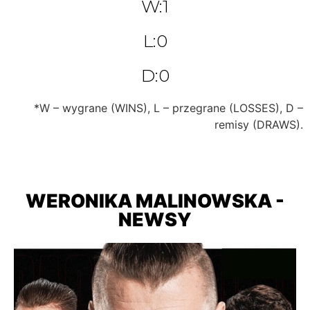
W:1
L:0
D:0
*W – wygrane (WINS), L – przegrane (LOSSES), D –
remisy (DRAWS).
WERONIKA MALINOWSKA -
NEWSY