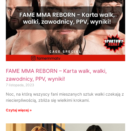
FAME MMA REBORN – Karta walk, walki,
zawodnicy, PPV, wyniki!
7 listopada, 2023
Noc, na którą wszyscy fani mieszanych sztuk walki czekają z
niecierpliwością, zbliża się wielkimi krokami.
Czytaj więcej »