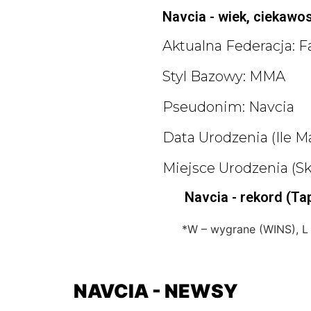
Navcia - wiek, ciekawost
Aktualna Federacja:
Styl Bazowy: MMA
Pseudonim: Navcia
Data Urodzenia (ile Ma
Miejsce Urodzenia (s
Navcia - rekord (Ta
*W – wygrane (WINS), L
NAVCIA - NEWSY