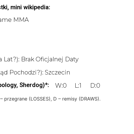
ki, mini wikipedia:
 Fame MMA
 Lat?): Brak Oficjalnej Daty
kąd Pochodzi?): Szczecin
pology, Sherdog)*:
W:0
L:1
D:0
 – przegrane (LOSSES), D – remisy (DRAWS).