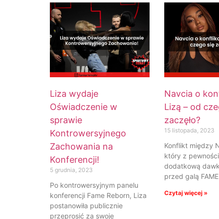
Liza wydaje
Navcia o konf
Oświadczenie w
Lizą – od cze
sprawie
zaczęło?
15 listopada, 2023
Kontrowersyjnego
Zachowania na
Konflikt między N
który z pewnośc
Konferencji!
dodatkową dawk
5 grudnia, 2023
przed galą FAME
Po kontrowersyjnym panelu
Czytaj więcej »
konferencji Fame Reborn, Liza
postanowiła publicznie
przeprosić za swoje