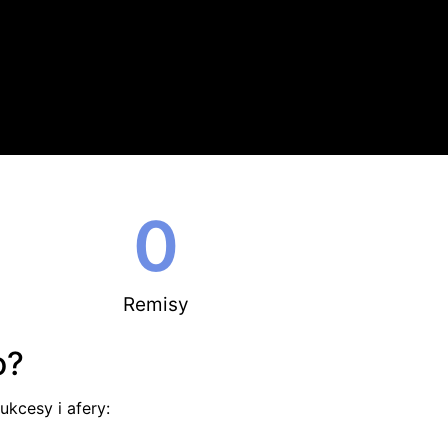
0
Remisy
o?
ukcesy i afery: