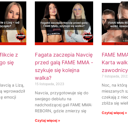
likcie z
Fagata zaczepia Navcię
FAME MMA
go się
przed galą FAME MMA -
Karta walk,
szykuje się kolejna
zawodnicy,
7 listopada, 202
walka?
15 listopada, 2023
avcią a Lizą,
Noc, na którą
ią wprowadził
mieszanych sz
Navcia, przygotowuje się do
ę emocji
czekają z niec
swojego debiutu na
zbliża się wie
nadchodzącej gali FAME MMA:
REBORN, gdzie zmierzy się
Czytaj więcej »
Czytaj więcej »