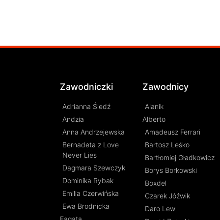
Zawodniczki
Zawodnicy
Adrianna Śledź
Alanik
Andzia
Alberto
Anna Andrzejewska
Amadeusz Ferrari
Bernadeta z Love
Bartosz Leśko
Never Lies
Bartłomiej Gładkowicz
Dagmara Szewczyk
Borys Borkowski
Dominika Rybak
Boxdel
Emilia Czerwińska
Czarek Jóźwik
Ewa Brodnicka
Daro Lew
Fagata