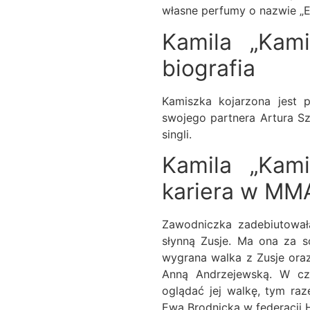
własne perfumy o nazwie „E
Kamila „Kam
biografia
Kamiszka kojarzona jest 
swojego partnera Artura Szp
singli.
Kamila „Kam
kariera w MM
Zawodniczka zadebiutowa
słynną Zusje. Ma ona za s
wygrana walka z Zusje oraz
Anną Andrzejewską. W cz
oglądać jej walkę, tym raz
Ewą Brodnicką w federacji 