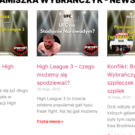
AMISZKA WYBRAŃCZYK - NEW
– High
High League 3 – czego
Konflikt: B
możemy się
Wybrańczy
spodziewać?
szpileczek
26 maja, 2022
 się już długo
szpilek
ala w
18 maja, 2022
High League 3 to trzecia
cji High
odsłona popularnej gali typu
Dziś odbyły si
freak fight. Na tej gali możemy
których głów
były tym raze
Czytaj więcej »
Ewa Brodnick