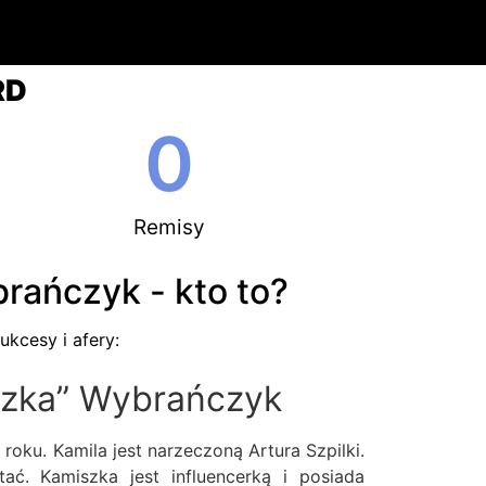
RD
0
Remisy
rańczyk - kto to?
ukcesy i afery:
szka” Wybrańczyk
oku. Kamila jest narzeczoną Artura Szpilki.
ać. Kamiszka jest influencerką i posiada