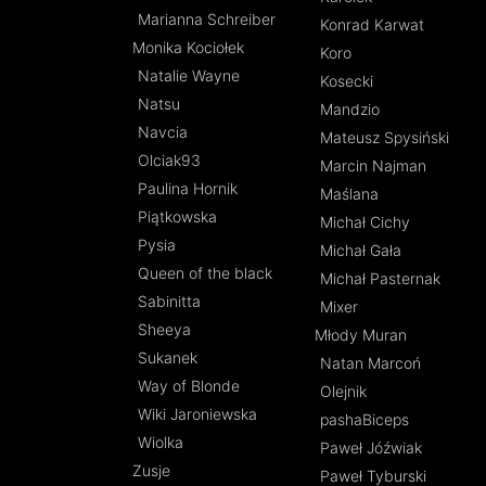
Marianna Schreiber
Konrad Karwat
Monika Kociołek
Koro
Natalie Wayne
Kosecki
Natsu
Mandzio
Navcia
Mateusz Spysiński
Olciak93
Marcin Najman
Paulina Hornik
Maślana
Piątkowska
Michał Cichy
Pysia
Michał Gała
Queen of the black
Michał Pasternak
Sabinitta
Mixer
Sheeya
Młody Muran
Sukanek
Natan Marcoń
Way of Blonde
Olejnik
Wiki Jaroniewska
pashaBiceps
Wiolka
Paweł Jóźwiak
Zusje
Paweł Tyburski