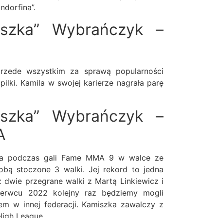
ndorfina”.
iszka” Wybrańczyk –
przede wszystkim za sprawą popularności
ilki. Kamila w swojej karierze nagrała parę
iszka” Wybrańczyk –
A
ła podczas gali Fame MMA 9 w walce ze
obą stoczone 3 walki. Jej rekord to jedna
 dwie przegrane walki z Martą Linkiewicz i
erwcu 2022 kolejny raz będziemy mogli
em w innej federacji. Kamiszka zawalczy z
High League.