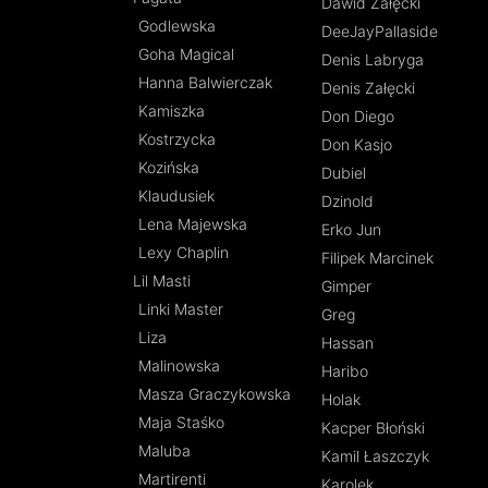
Dawid Załęcki
Godlewska
DeeJayPallaside
Goha Magical
Denis Labryga
Hanna Balwierczak
Denis Załęcki
Kamiszka
Don Diego
Kostrzycka
Don Kasjo
Kozińska
Dubiel
Klaudusiek
Dzinold
Lena Majewska
Erko Jun
Lexy Chaplin
Filipek Marcinek
Lil Masti
Gimper
Linki Master
Greg
Liza
Hassan
Malinowska
Haribo
Masza Graczykowska
Holak
Maja Staśko
Kacper Błoński
Maluba
Kamil Łaszczyk
Martirenti
Karolek