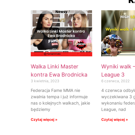
K
Walka Linki Master
Wyniki walk 
kontra Ewa Brodnicka
League 3
3 kwietnia, 2023
6 czerwca, 2022
Federacja Fame MMA nie
4 czerwca odbyła
zwalnia tempa i już informuje
wyczekiwana 3 g
nas o kolejnych walkach, jakie
wykonaniu federa
będziemy
League, nad
Czytaj więcej »
Czytaj więcej »