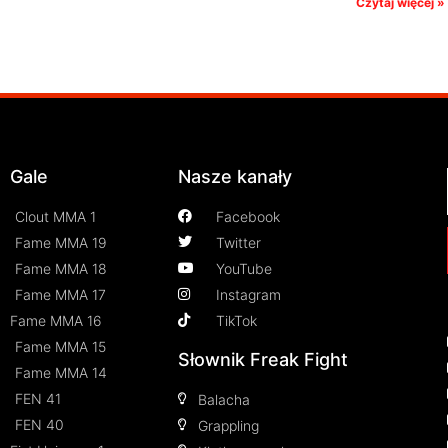
Czytaj więcej »
Gale
Nasze kanały
Clout MMA 1
Facebook
Fame MMA 19
Twitter
Fame MMA 18
YouTube
Fame MMA 17
Instagram
Fame MMA 16
TikTok
Fame MMA 15
Słownik Freak Fight
Fame MMA 14
FEN 41
Balacha
FEN 40
Grappling