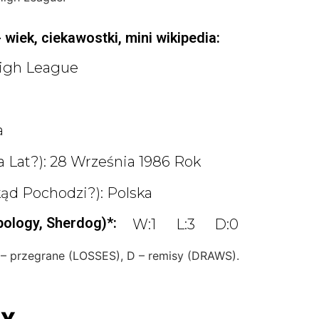
wiek, ciekawostki, mini wikipedia:
High League
a
a Lat?): 28 Września 1986 Rok
ąd Pochodzi?): Polska
ology, Sherdog)*:
W:1
L:3
D:0
 – przegrane (LOSSES), D – remisy (DRAWS).