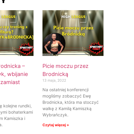
SY
rodnicka –
Picie moczu przez
k, wbijanie
Brodnicką
13 maja, 2022
 zamiast
Na ostatniej konferencji
mogliśmy zobaczyć Ewę
Brodnicka, która ma stoczyć
ę kolejne rundki,
walkę z Kamilą Kamiszką
nymi bohaterkami
Wybrańczyk.
m Kamiszka i
a.
Czytaj więcej »