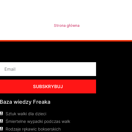
Strona główna
»
Klaudusiek
SUBSKRYBUJ
Baza wiedzy Freaka
Sztuk walki dla dzieci
Śmiertelne wypadki podczas walk
Rodzaje rękawic bokserskich