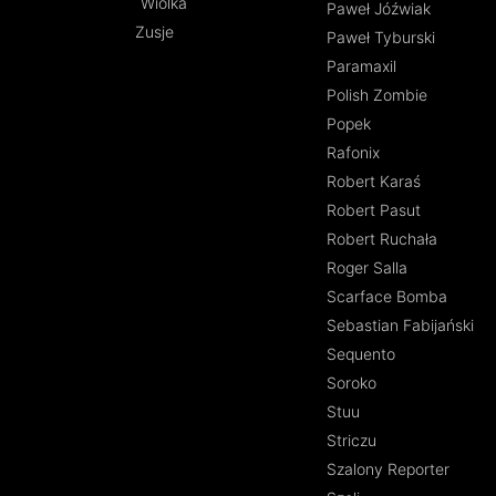
Wiolka
Paweł Jóźwiak
Zusje
Paweł Tyburski
Paramaxil
Polish Zombie
Popek
Rafonix
Robert Karaś
Robert Pasut
Robert Ruchała
Roger Salla
Scarface Bomba
Sebastian Fabijański
Sequento
Soroko
Stuu
Striczu
Szalony Reporter