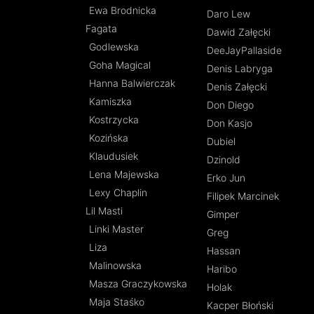
Ewa Brodnicka
Daro Lew
Fagata
Dawid Załęcki
Godlewska
DeeJayPallaside
Goha Magical
Denis Labryga
Hanna Balwierczak
Denis Załęcki
Kamiszka
Don Diego
Kostrzycka
Don Kasjo
Kozińska
Dubiel
Klaudusiek
Dzinold
Lena Majewska
Erko Jun
Lexy Chaplin
Filipek Marcinek
Lil Masti
Gimper
Linki Master
Greg
Liza
Hassan
Malinowska
Haribo
Masza Graczykowska
Holak
Maja Staśko
Kacper Błoński