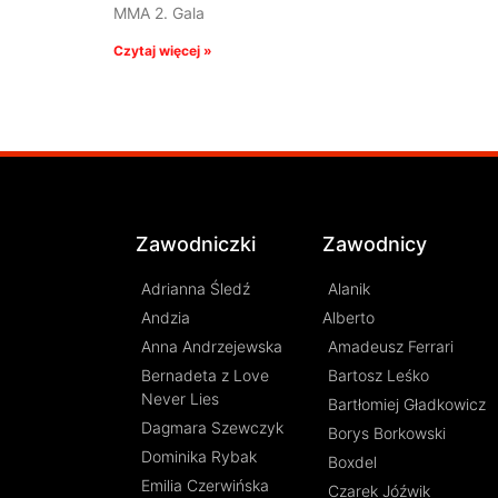
MMA 2. Gala
Czytaj więcej »
Zawodniczki
Zawodnicy
Adrianna Śledź
Alanik
Andzia
Alberto
Anna Andrzejewska
Amadeusz Ferrari
Bernadeta z Love
Bartosz Leśko
Never Lies
Bartłomiej Gładkowicz
Dagmara Szewczyk
Borys Borkowski
Dominika Rybak
Boxdel
Emilia Czerwińska
Czarek Jóźwik