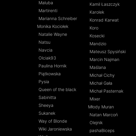
Maluba
Kamil Łaszczyk
Martirenti
Karolek
Marianna Schreiber
Konrad Karwat
Monika Kociołek
Koro
Natalie Wayne
Kosecki
Natsu
Mandzio
Navcia
Mateusz Spysiński
Olciak93
Marcin Najman
Paulina Hornik
Maślana
Piątkowska
Michał Cichy
Pysia
Michał Gała
Queen of the black
Michał Pasternak
Sabinitta
Mixer
Sheeya
Młody Muran
Sukanek
Natan Marcoń
Way of Blonde
Olejnik
Wiki Jaroniewska
pashaBiceps