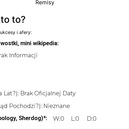
Remisy
to to?
ukcesy i afery:
wostki, mini wikipedia:
rak Informacji
 Lat?): Brak Oficjalnej Daty
kąd Pochodzi?): Nieznane
pology, Sherdog)*:
W:0
L:0
D:0