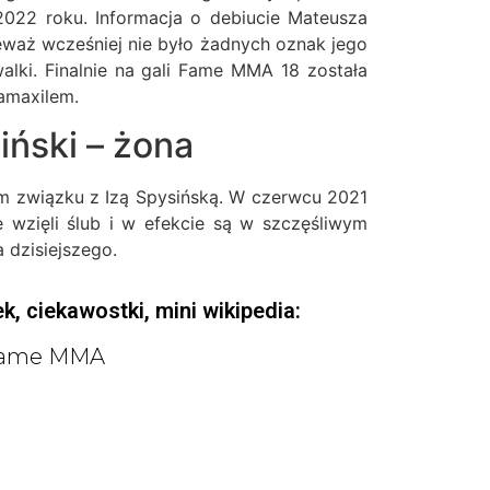
022 roku. Informacja o debiucie Mateusza
eważ wcześniej nie było żadnych oznak jego
alki. Finalnie na gali Fame MMA 18 została
amaxilem.
ński – żona
ym związku z Izą Spysińską. W czerwcu 2021
e wzięli ślub i w efekcie są w szczęśliwym
 dzisiejszego.
k, ciekawostki, mini wikipedia:
 Fame MMA