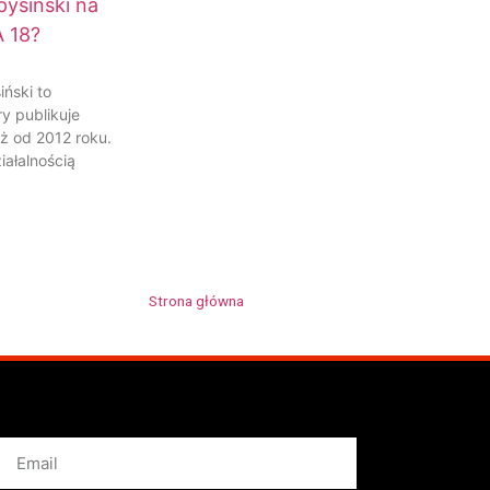
ysiński na
 18?
ński to
ry publikuje
uż od 2012 roku.
iałalnością
Strona główna
»
Mateusz Spysiński