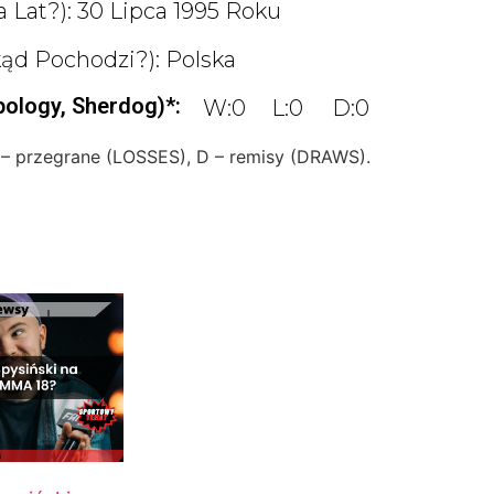
a Lat?): 30 Lipca 1995 Roku
ąd Pochodzi?): Polska
pology, Sherdog)*:
W:0
L:0
D:0
 – przegrane (LOSSES), D – remisy (DRAWS).