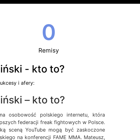
0
Remisy
ński - kto to?
ukcesy i afery:
ński – kto to?
na osobowość polskiego internetu, która
epszych federacji freak fightowych w Polsce.
ską sceną YouTube mogą być zaskoczone
ńskiego na konferencji FAME MMA. Mateusz,