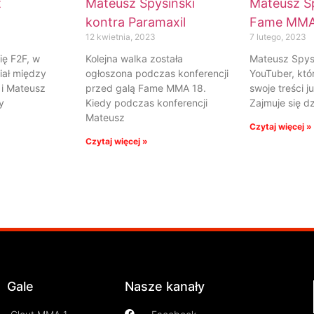
t
Mateusz Spysiński
Mateusz Sp
kontra Paramaxil
Fame MMA
12 kwietnia, 2023
7 lutego, 2023
ię F2F, w
Kolejna walka została
Mateusz Spysi
iał między
ogłoszona podczas konferencji
YouTuber, któ
 i Mateusz
przed galą Fame MMA 18.
swoje treści j
y
Kiedy podczas konferencji
Zajmuje się dz
Mateusz
Czytaj więcej »
Czytaj więcej »
Gale
Nasze kanały