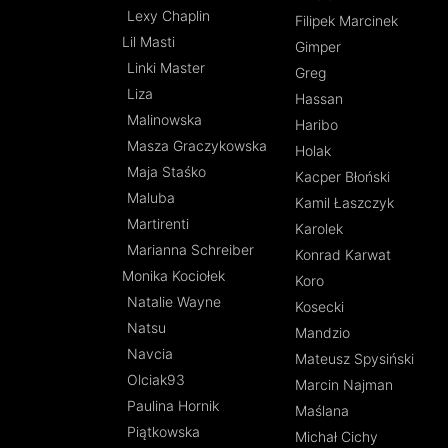
Lexy Chaplin
Filipek Marcinek
Lil Masti
Gimper
Linki Master
Greg
Liza
Hassan
Malinowska
Haribo
Masza Graczykowska
Holak
Maja Staśko
Kacper Błoński
Maluba
Kamil Łaszczyk
Martirenti
Karolek
Marianna Schreiber
Konrad Karwat
Monika Kociołek
Koro
Natalie Wayne
Kosecki
Natsu
Mandzio
Navcia
Mateusz Spysiński
Olciak93
Marcin Najman
Paulina Hornik
Maślana
Piątkowska
Michał Cichy