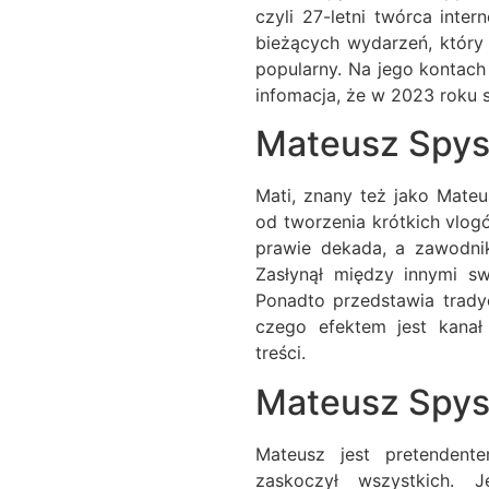
czyli 27-letni twórca inte
bieżących wydarzeń, który 
popularny. Na jego kontach
infomacja, że w 2023 roku s
Mateusz Spysi
Mati, znany też jako Mate
od tworzenia krótkich vlogó
prawie dekada, a zawodni
Zasłynął między innymi s
Ponadto przedstawia tradyc
czego efektem jest kanał
treści.
Mateusz Spysi
Mateusz jest pretenden
zaskoczył wszystkich. 