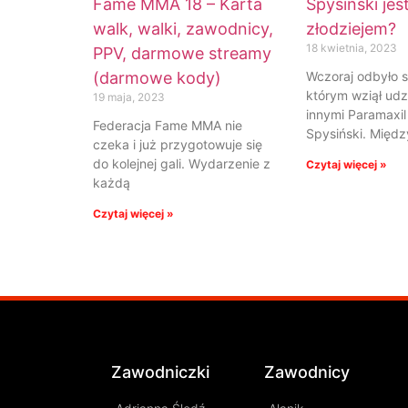
Fame MMA 18 – Karta
Spysiński jes
walk, walki, zawodnicy,
złodziejem?
18 kwietnia, 2023
PPV, darmowe streamy
(darmowe kody)
Wczoraj odbyło s
którym wziął udz
19 maja, 2023
innymi Paramaxil
Federacja Fame MMA nie
Spysiński. Międz
czeka i już przygotowuje się
do kolejnej gali. Wydarzenie z
Czytaj więcej »
każdą
Czytaj więcej »
Zawodniczki
Zawodnicy