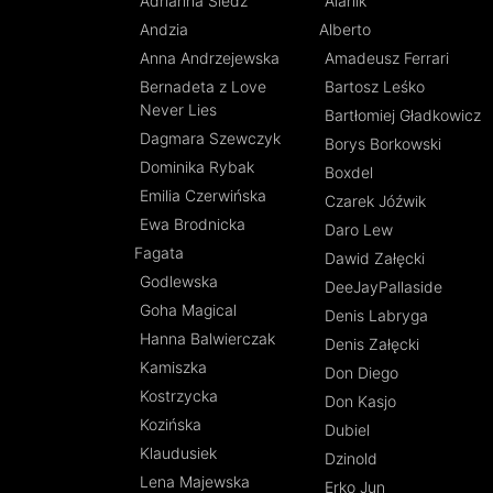
Adrianna Śledź
Alanik
Andzia
Alberto
Anna Andrzejewska
Amadeusz Ferrari
Bernadeta z Love
Bartosz Leśko
Never Lies
Bartłomiej Gładkowicz
Dagmara Szewczyk
Borys Borkowski
Dominika Rybak
Boxdel
Emilia Czerwińska
Czarek Jóźwik
Ewa Brodnicka
Daro Lew
Fagata
Dawid Załęcki
Godlewska
DeeJayPallaside
Goha Magical
Denis Labryga
Hanna Balwierczak
Denis Załęcki
Kamiszka
Don Diego
Kostrzycka
Don Kasjo
Kozińska
Dubiel
Klaudusiek
Dzinold
Lena Majewska
Erko Jun