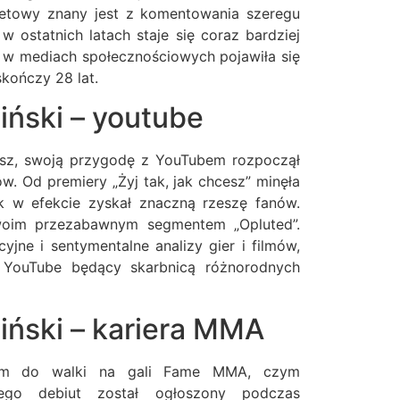
rnetowy znany jest z komentowania szeregu
w ostatnich latach staje się coraz bardziej
 w mediach społecznościowych pojawiła się
kończy 28 lat.
ński – youtube
usz, swoją przygodę z YouTubem rozpoczął
w. Od premiery „Żyj tak, jak chcesz” minęła
k w efekcie zyskał znaczną rzeszę fanów.
woim przezabawnym segmentem „Opluted”.
yjne i sentymentalne analizy gier i filmów,
 YouTube będący skarbnicą różnorodnych
ński – kariera MMA
tem do walki na gali Fame MMA, czym
Jego debiut został ogłoszony podczas