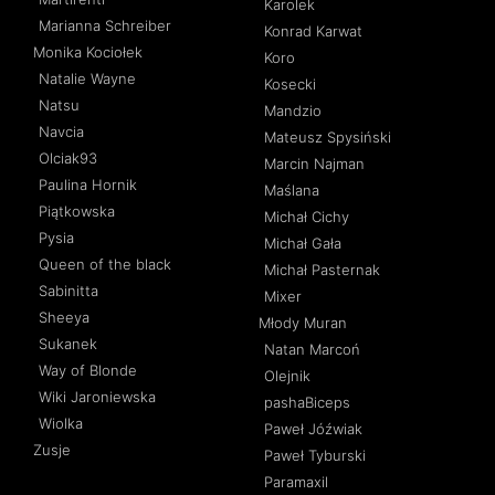
Karolek
Marianna Schreiber
Konrad Karwat
Monika Kociołek
Koro
Natalie Wayne
Kosecki
Natsu
Mandzio
Navcia
Mateusz Spysiński
Olciak93
Marcin Najman
Paulina Hornik
Maślana
Piątkowska
Michał Cichy
Pysia
Michał Gała
Queen of the black
Michał Pasternak
Sabinitta
Mixer
Sheeya
Młody Muran
Sukanek
Natan Marcoń
Way of Blonde
Olejnik
Wiki Jaroniewska
pashaBiceps
Wiolka
Paweł Jóźwiak
Zusje
Paweł Tyburski
Paramaxil