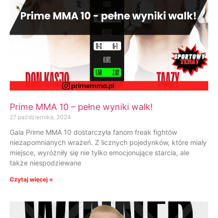
Prime MMA 10 – pełne wyniki walk!
27 października, 2024
Gala Prime MMA 10 dostarczyła fanom freak fightów
niezapomnianych wrażeń. Z licznych pojedynków, które miały
miejsce, wyróżniły się nie tylko emocjonujące starcia, ale
także niespodziewane
Czytaj więcej »