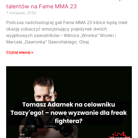
talentów na Fame MMA 23
7 listopada, 2024
Podczas nadchodzącej gali Fame MMA 23 kibice będą mieli
okazję zobaczyć emocjonujący pojedynek dwóch
wyjątkowych zawodników – Wiktora „Wronka” Wronki i
Marcela „Gawronka” Gawrońskiego. Obaj
Czytaj więcej »