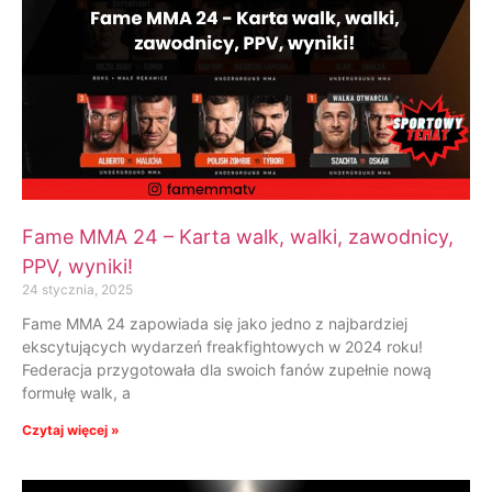
Fame MMA 24 – Karta walk, walki, zawodnicy,
PPV, wyniki!
24 stycznia, 2025
Fame MMA 24 zapowiada się jako jedno z najbardziej
ekscytujących wydarzeń freakfightowych w 2024 roku!
Federacja przygotowała dla swoich fanów zupełnie nową
formułę walk, a
Czytaj więcej »