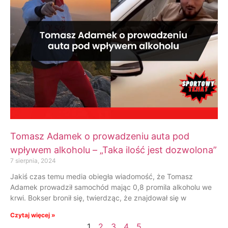
Tomasz Adamek o prowadzeniu auta pod
wpływem alkoholu – „Taka ilość jest dozwolona”
7 sierpnia, 2024
Jakiś czas temu media obiegła wiadomość, że Tomasz
Adamek prowadził samochód mając 0,8 promila alkoholu we
krwi. Bokser bronił się, twierdząc, że znajdował się w
Czytaj więcej »
1
2
3
4
5