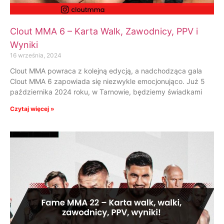
Clout MMA 6 – Karta Walk, Zawodnicy, PPV i
Wyniki
16 września, 2024
Clout MMA powraca z kolejną edycją, a nadchodząca gala
Clout MMA 6 zapowiada się niezwykle emocjonująco. Już 5
października 2024 roku, w Tarnowie, będziemy świadkami
Czytaj więcej »