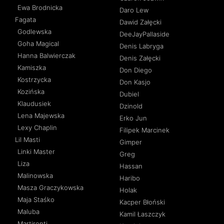
Ewa Brodnicka
Daro Lew
Fagata
Dawid Załęcki
Godlewska
DeeJayPallaside
Goha Magical
Denis Labryga
Hanna Balwierczak
Denis Załęcki
Kamiszka
Don Diego
Kostrzycka
Don Kasjo
Kozińska
Dubiel
Klaudusiek
Dzinold
Lena Majewska
Erko Jun
Lexy Chaplin
Filipek Marcinek
Lil Masti
Gimper
Linki Master
Greg
Liza
Hassan
Malinowska
Haribo
Masza Graczykowska
Holak
Maja Staśko
Kacper Błoński
Maluba
Kamil Łaszczyk
Martirenti