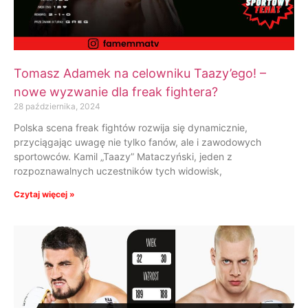
Tomasz Adamek na celowniku Taazy’ego! –
nowe wyzwanie dla freak fightera?
28 października, 2024
Polska scena freak fightów rozwija się dynamicznie,
przyciągając uwagę nie tylko fanów, ale i zawodowych
sportowców. Kamil „Taazy” Mataczyński, jeden z
rozpoznawalnych uczestników tych widowisk,
Czytaj więcej »