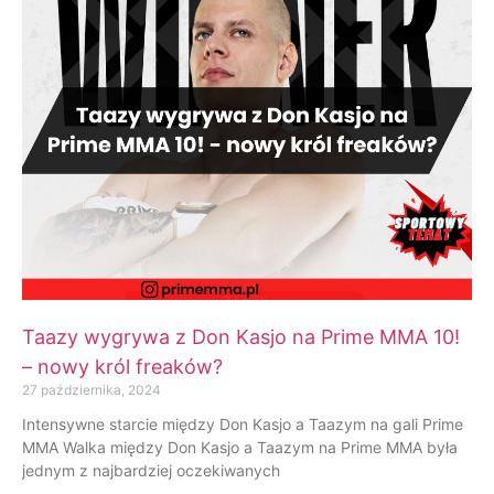
Taazy wygrywa z Don Kasjo na Prime MMA 10!
– nowy król freaków?
27 października, 2024
Intensywne starcie między Don Kasjo a Taazym na gali Prime
MMA Walka między Don Kasjo a Taazym na Prime MMA była
jednym z najbardziej oczekiwanych