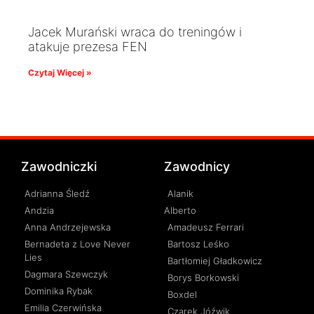
Jacek Murański wraca do treningów i
atakuje prezesa FEN
Czytaj Więcej »
Zawodniczki
Zawodnicy
Adrianna Śledź
Alanik
Andzia
Alberto
Anna Andrzejewska
Amadeusz Ferrari
Bernadeta z Love Never
Bartosz Leśko
Lies
Bartłomiej Gładkowicz
Dagmara Szewczyk
Borys Borkowski
Dominika Rybak
Boxdel
Emilia Czerwińska
Czarek Jóźwik