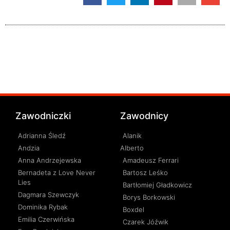
Zawodniczki
Zawodnicy
Adrianna Śledź
Alanik
Andzia
Alberto
Anna Andrzejewska
Amadeusz Ferrari
Bernadeta z Love Never
Bartosz Leśko
Lies
Bartłomiej Gładkowicz
Dagmara Szewczyk
Borys Borkowski
Dominika Rybak
Boxdel
Emilia Czerwińska
Czarek Jóźwik