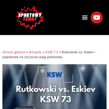
Strona główna
»
Artykuły
»
KSW 73
»
Rutkowski vs. Eskiev –
pojedynek na szczycie wagi piórkowej.