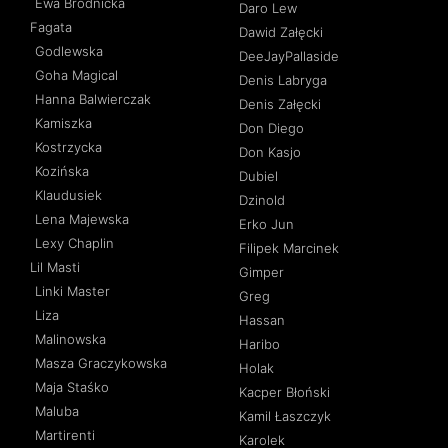
Ewa Brodnicka
Daro Lew
Fagata
Dawid Załęcki
Godlewska
DeeJayPallaside
Goha Magical
Denis Labryga
Hanna Balwierczak
Denis Załęcki
Kamiszka
Don Diego
Kostrzycka
Don Kasjo
Kozińska
Dubiel
Klaudusiek
Dzinold
Lena Majewska
Erko Jun
Lexy Chaplin
Filipek Marcinek
Lil Masti
Gimper
Linki Master
Greg
Liza
Hassan
Malinowska
Haribo
Masza Graczykowska
Holak
Maja Staśko
Kacper Błoński
Maluba
Kamil Łaszczyk
Martirenti
Karolek