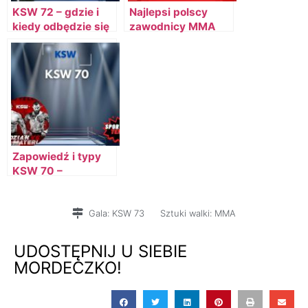
KSW 72 – gdzie i
Najlepsi polscy
kiedy odbędzie się
zawodnicy MMA
gala?
Zapowiedź i typy
KSW 70 –
Pudzianowski vs
Materla
Gala:
KSW 73
Sztuki walki:
MMA
UDOSTĘPNIJ U SIEBIE
MORDECZKO!