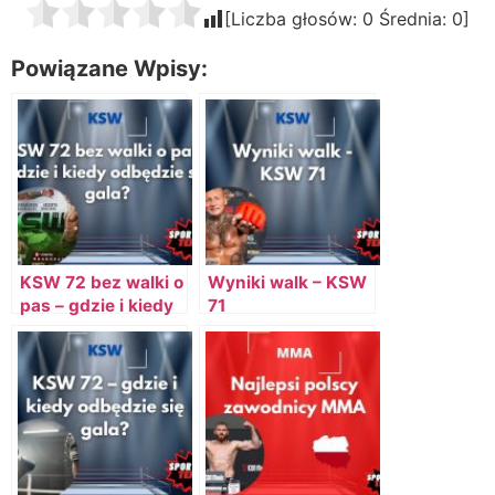
[Liczba głosów:
0
Średnia:
0
]
Powiązane Wpisy:
KSW 72 bez walki o
Wyniki walk – KSW
pas – gdzie i kiedy
71
odbędzie się gala?