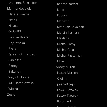
Marianna Schreiber
Konrad Karwat
Monika Kociołek
Koro
Natalie Wayne
Kosecki
Natsu
Mandzio
Navcia
Mateusz Spysiński
Olciak93
Marcin Najman
Paulina Hornik
Maślana
Piątkowska
Michał Cichy
Pysia
Michał Gała
Queen of the black
Michał Pasternak
Sabinitta
Mixer
Sheeya
Młody Muran
Sukanek
Natan Marcoń
Way of Blonde
Olejnik
Wiki Jaroniewska
pashaBiceps
Wiolka
Paweł Jóźwiak
Zusje
Paweł Tyburski
Paramaxil
Polish Zombie