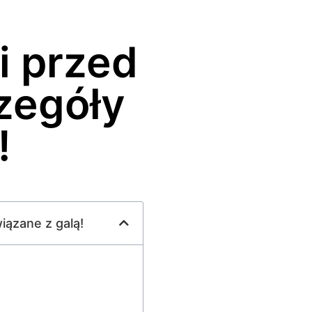
i przed
zegóły
!
iązane z galą!