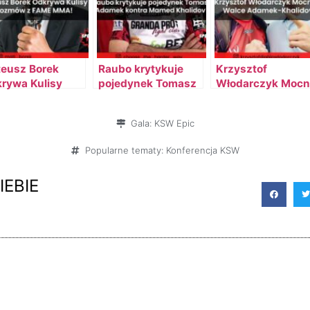
eusz Borek
Raubo krytykuje
Krzysztof
rywa Kulisy
pojedynek Tomasz
Włodarczyk Mocn
zmów z FAME
Adamek kontra
o Walce Adamek -
A!
Mamed Khalidov!
Khalidov!
Gala:
KSW Epic
Popularne tematy:
Konferencja KSW
IEBIE