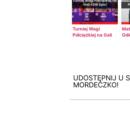
Turniej Wagi
Mat
Półciężkiej na Gali
Odk
KSW Epic! – Kibice
Ro
Decydują o Parach!
MM
UDOSTĘPNIJ U S
MORDECZKO!