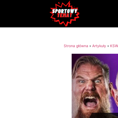
Strona główna
»
Artykuły
»
KSW