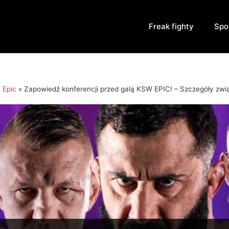
Freak fighty
Spo
 Epic
»
Zapowiedź konferencji przed galą KSW EPIC! – Szczegóły zwią