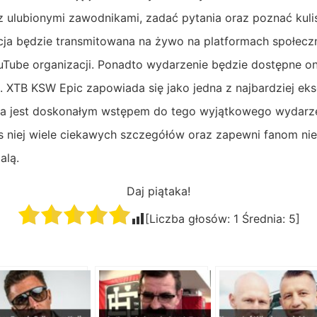
z ulubionymi zawodnikami, zadać pytania oraz poznać kulisy
ncja będzie transmitowana na żywo na platformach społec
Tube organizacji. Ponadto wydarzenie będzie dostępne on
XTB KSW Epic zapowiada się jako jedna z najbardziej eksc
a jest doskonałym wstępem do tego wyjątkowego wydarzen
s niej wiele ciekawych szczegółów oraz zapewni fanom n
alą.
Daj piątaka!
[Liczba głosów:
1
Średnia:
5
]