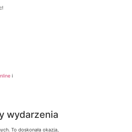
c!
nline
i
sy wydarzenia
ych. To doskonała okazja,