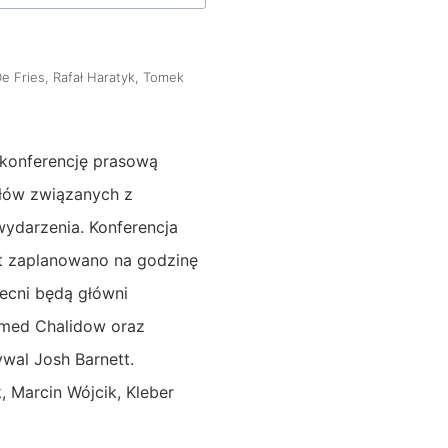
De Fries
,
Rafał Haratyk
,
Tomek
 konferencję prasową
ółów związanych z
ydarzenia. Konferencja
rt zaplanowano na godzinę
becni będą główni
amed Chalidow oraz
ywal Josh Barnett.
, Marcin Wójcik, Kleber