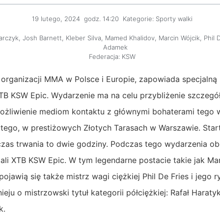
19 lutego, 2024
godz.
14:20
Kategorie:
Sporty walki
arczyk
,
Josh Barnett
,
Kleber Silva
,
Mamed Khalidov
,
Marcin Wójcik
,
Phil 
Adamek
Federacja:
KSW
 organizacji MMA w Polsce i Europie, zapowiada specjalną
TB KSW Epic. Wydarzenie ma na celu przybliżenie szczeg
żliwienie mediom kontaktu z głównymi bohaterami tego w
lutego, w prestiżowych Złotych Tarasach w Warszawie. Sta
 czas trwania to dwie godziny. Podczas tego wydarzenia o
ali XTB KSW Epic. W tym legendarne postacie takie jak M
awią się także mistrz wagi ciężkiej Phil De Fries i jego r
ju o mistrzowski tytuł kategorii półciężkiej: Rafał Haratyk
k.