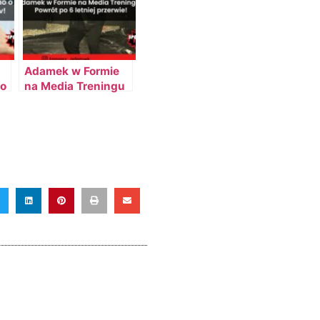
Adamek w Formie
o
na Media Treningu
– Powrót po 6
letniej przerwie!