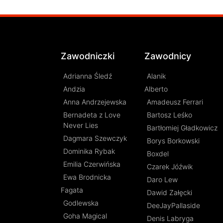
Zawodniczki
Zawodnicy
Adrianna Śledź
Alanik
Andzia
Alberto
Anna Andrzejewska
Amadeusz Ferrari
Bernadeta z Love
Bartosz Leśko
Never Lies
Bartłomiej Gładkowicz
Dagmara Szewczyk
Borys Borkowski
Dominika Rybak
Boxdel
Emilia Czerwińska
Czarek Jóźwik
Ewa Brodnicka
Daro Lew
Fagata
Dawid Załęcki
Godlewska
DeeJayPallaside
Goha Magical
Denis Labryga