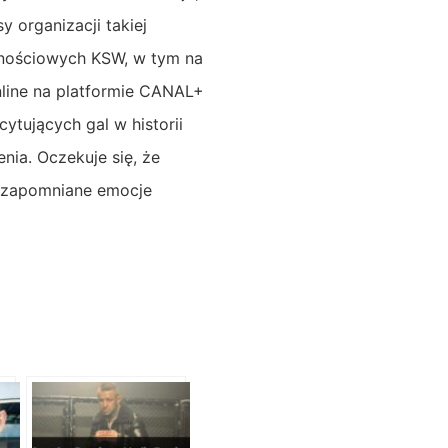
 organizacji takiej
znościowych KSW, w tym na
line na platformie CANAL+
ytujących gal w historii
ia. Oczekuje się, że
iezapomniane emocje