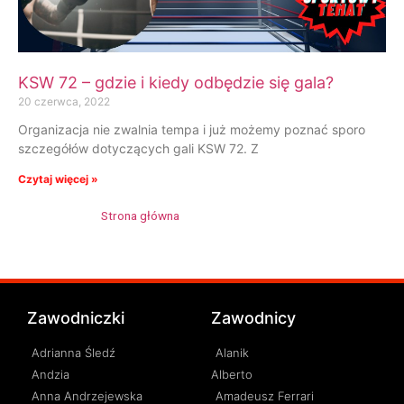
KSW 72 – gdzie i kiedy odbędzie się gala?
20 czerwca, 2022
Organizacja nie zwalnia tempa i już możemy poznać sporo
szczegółów dotyczących gali KSW 72. Z
Czytaj więcej »
Strona główna
»
Tomasz Romanowski
Zawodniczki
Zawodnicy
Adrianna Śledź
Alanik
Andzia
Alberto
Anna Andrzejewska
Amadeusz Ferrari