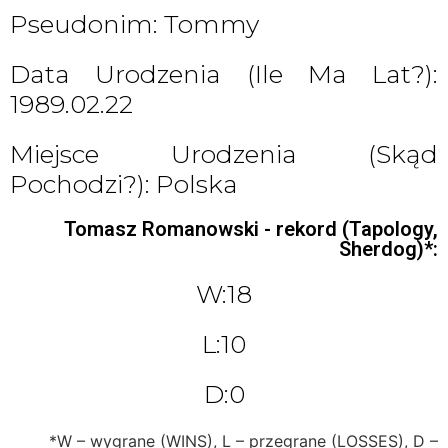
Pseudonim: Tommy
Data Urodzenia (ile Ma Lat?):
1989.02.22
Miejsce Urodzenia (skąd
Pochodzi?): Polska
Tomasz Romanowski - rekord (Tapology,
Sherdog)*:
W:18
L:10
D:0
*W – wygrane (WINS), L – przegrane (LOSSES), D –