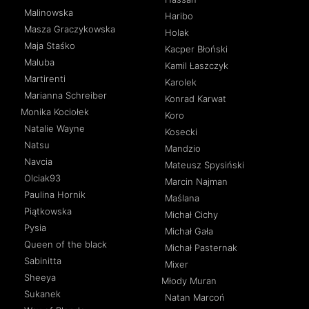
Malinowska
Haribo
Masza Graczykowska
Holak
Maja Staśko
Kacper Błoński
Maluba
Kamil Łaszczyk
Martirenti
Karolek
Marianna Schreiber
Konrad Karwat
Monika Kociołek
Koro
Natalie Wayne
Kosecki
Natsu
Mandzio
Navcia
Mateusz Spysiński
Olciak93
Marcin Najman
Paulina Hornik
Maślana
Piątkowska
Michał Cichy
Pysia
Michał Gała
Queen of the black
Michał Pasternak
Sabinitta
Mixer
Sheeya
Młody Muran
Sukanek
Natan Marcoń