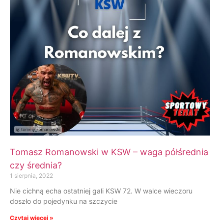
Tomasz Romanowski w KSW – waga półśrednia
czy średnia?
1 sierpnia, 2022
Nie cichną echa ostatniej gali KSW 72. W walce wieczoru
doszło do pojedynku na szczycie
Czytaj więcej »