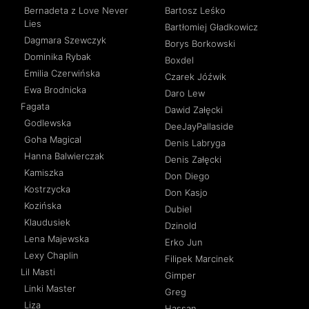
Bernadeta z Love Never
Bartosz Leśko
Lies
Bartłomiej Gładkowicz
Dagmara Szewczyk
Borys Borkowski
Dominika Rybak
Boxdel
Emilia Czerwińska
Czarek Jóźwik
Ewa Brodnicka
Daro Lew
Fagata
Dawid Załęcki
Godlewska
DeeJayPallaside
Goha Magical
Denis Labryga
Hanna Balwierczak
Denis Załęcki
Kamiszka
Don Diego
Kostrzycka
Don Kasjo
Kozińska
Dubiel
Klaudusiek
Dzinold
Lena Majewska
Erko Jun
Lexy Chaplin
Filipek Marcinek
Lil Masti
Gimper
Linki Master
Greg
Liza
Hassan