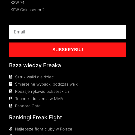
KSW 74
KSW Colosseum 2
SUBSKRYBUJ
Baza wiedzy Freaka
Sztuk walki dla dzieci
Śmiertelne wypadki podczas walk
Rodzaje rękawic bokserskich
Techniki duszenia w MMA
Pandora Gate
Rankingi Freak Fight
Najlepsze fight cluby w Polsce