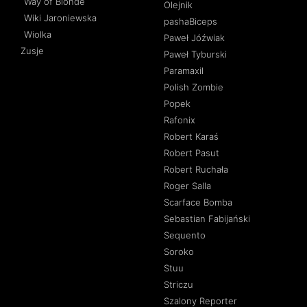
Way of Blonde
Olejnik
Wiki Jaroniewska
pashaBiceps
Wiolka
Paweł Jóźwiak
Zusje
Paweł Tyburski
Paramaxil
Polish Zombie
Popek
Rafonix
Robert Karaś
Robert Pasut
Robert Ruchała
Roger Salla
Scarface Bomba
Sebastian Fabijański
Sequento
Soroko
Stuu
Striczu
Szalony Reporter