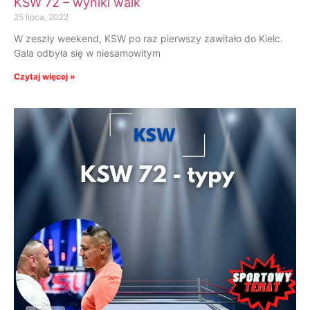
KSW 72 – wyniki walk
25 lipca, 2022
W zeszły weekend, KSW po raz pierwszy zawitało do Kielc.
Gala odbyła się w niesamowitym
Czytaj więcej »