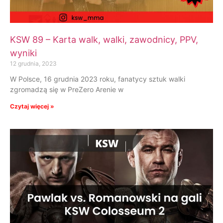
KSW 89 – Karta walk, walki, zawodnicy, PPV,
wyniki
12 grudnia, 2023
W Polsce, 16 grudnia 2023 roku, fanatycy sztuk walki
zgromadzą się w PreZero Arenie w
Czytaj więcej »