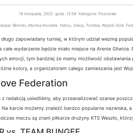
16 listopada, 2022
godz.
12:58
Kategorie:
Pozostałe
Kacper Błoński
,
Monika Kociołek
,
Natsu
,
Owca
,
Tromba
,
Wojtek Gola
Fed
ę długo zapowiadany turniej, w którym udział wezmą popular
 a całe wydarzenie będzie miało miejsce na Arenie Gliwice.
ych emocji, tym bardziej że mamy możliwość obstawiani
óżne kolory, a organizatorem całego zamieszania jest Woj
ove Federation
em z redakcją usiedliśmy, aby przeanalizować szanse poszc
. Na karcie możemy znaleźć bardzo popularne nazwiska, a 
dczas meczu są znani piłkarze drużyny KTS Weszło, którz
 vs. TEAM BUNGEE