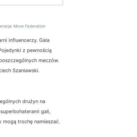
eracja:
Move Federation
ni influencerzy. Gala
 Pojedynki z pewnością
a poszczególnych meczów.
ciech Szaniawski.
zególnych drużyn na
superbohaterami gali,
y mogą trochę namieszać.