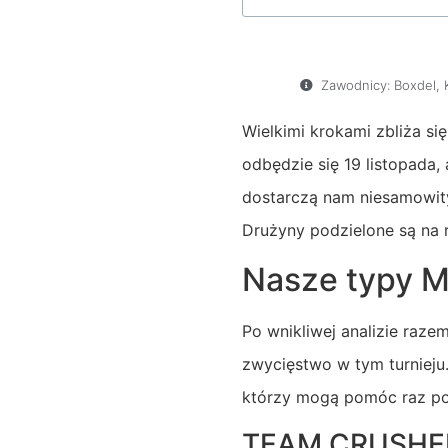
Zawodnicy:
Boxdel
,
Wielkimi krokami zbliża si
odbędzie się 19 listopada,
dostarczą nam niesamowit
Drużyny podzielone są na r
Nasze typy M
Po wnikliwej analizie raz
zwycięstwo w tym turnieju
którzy mogą pomóc raz po
TEAM CRUSHER