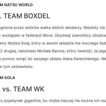
M NATSU WORLD
. TEAM BOXDEL
agniona przez widzów walka dwóch włodarzy. Niestety nie s
to występem w federacji Move. Obydwaj zawodnicy zbudow
mamy Wojtka Golę, który w swoim składzie ma mocnego Kub
rugiej, natomiast Michała Barona, który twierdzi, że jeg
o pomoc wziąć do swojego składu Alana Kwiecińskiego. We
w tym zestawieniu.
M GOLA
vs. TEAM WK
ju to pojedynek gigantów, bo chyba inaczej nie można ich 