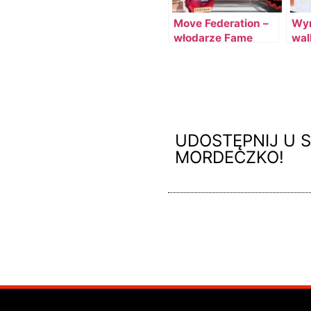
Move Federation –
Wyn
włodarze Fame
wal
MMA kapitanami?
UDOSTĘPNIJ U S
MORDECZKO!