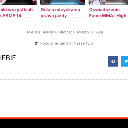
iki wszystkich
Gola o odzyskaniu
Oświadczenie
k FAME 14
prawa jazdy
Fame MMA i High
League przeciwk
Prime Show MMA
Miejsce:
Arena w Gliwicach
Miasto:
Gliwice
Popularne tematy:
Nasze typy
IEBIE