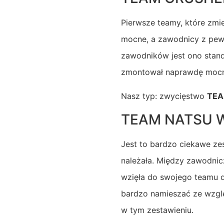
Pierwsze teamy, które zmi
mocne, a zawodnicy z pewn
zawodników jest ono stan
zmontował naprawdę mocną
Nasz typ: zwycięstwo
TEA
TEAM NATSU W
Jest to bardzo ciekawe ze
należała. Między zawodnicz
wzięła do swojego teamu d
bardzo namieszać ze wzglę
w tym zestawieniu.