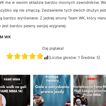
WK ma w swoim składzie bardzo mocnych zawodników. Wsz
szybko się nie zmęczą. Zestawienie tych dwóch drużyn jest
 są bardzo wyrównane. Z jednej strony Team WK, który nien
y jest bardzo pewny swojej wygranej.
AM WK
Daj piątaka!
[Liczba głosów:
1
Średnia:
5
]