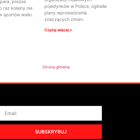
para, prezes
pojedynków w Polsce, ogłosiła
raz kolejny nie
plany wprowadzenia
 sportów walki.
znaczących zmian.
Czytaj więcej »
Strona główna
»
Krzysztof Rozpara
SUBSKRYBUJ