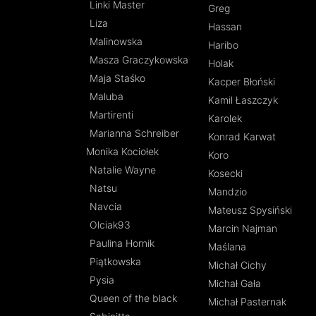
Linki Master
Greg
Liza
Hassan
Malinowska
Haribo
Masza Graczykowska
Holak
Maja Staśko
Kacper Błoński
Maluba
Kamil Łaszczyk
Martirenti
Karolek
Marianna Schreiber
Konrad Karwat
Monika Kociołek
Koro
Natalie Wayne
Kosecki
Natsu
Mandzio
Navcia
Mateusz Spysiński
Olciak93
Marcin Najman
Paulina Hornik
Maślana
Piątkowska
Michał Cichy
Pysia
Michał Gała
Queen of the black
Michał Pasternak