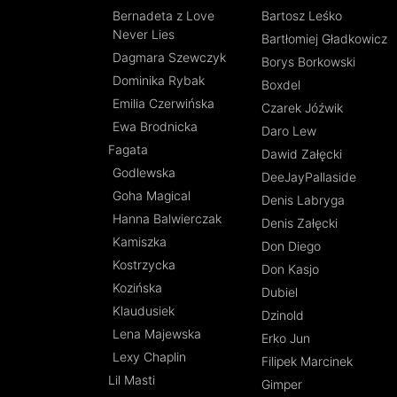
Bernadeta z Love
Bartosz Leśko
Never Lies
Bartłomiej Gładkowicz
Dagmara Szewczyk
Borys Borkowski
Dominika Rybak
Boxdel
Emilia Czerwińska
Czarek Jóźwik
Ewa Brodnicka
Daro Lew
Fagata
Dawid Załęcki
Godlewska
DeeJayPallaside
Goha Magical
Denis Labryga
Hanna Balwierczak
Denis Załęcki
Kamiszka
Don Diego
Kostrzycka
Don Kasjo
Kozińska
Dubiel
Klaudusiek
Dzinold
Lena Majewska
Erko Jun
Lexy Chaplin
Filipek Marcinek
Lil Masti
Gimper