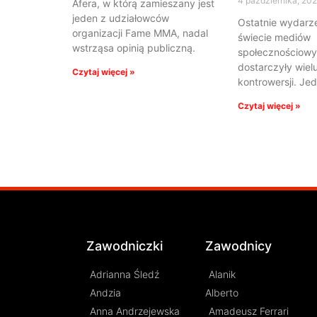
4 października, 20
Afera, w którą zamieszany jest
jeden z udziałowców
Ostatnie wydarz
organizacji Fame MMA, nadal
świecie mediów
wstrząsa opinią publiczną.
społecznościowyc
dostarczyły wiel
Czytaj więcej »
kontrowersji. Je
Czytaj więcej »
Zawodniczki
Zawodnicy
Adrianna Śledź
Alanik
Andzia
Alberto
Anna Andrzejewska
Amadeusz Ferrari