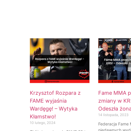
Krzysztof Rozpara z
Fame MMA p
FAME wyjaśnia
zmiany w KRS
Wardęgę! – Wytyka
Odeszła żon
14 listopada, 2023
Kłamstwo!
10 lutego, 2024
Federacja Fame
niedawnych wyda