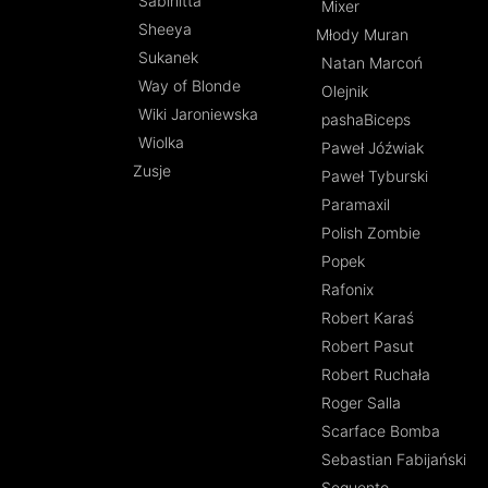
Sabinitta
Mixer
Sheeya
Młody Muran
Sukanek
Natan Marcoń
Way of Blonde
Olejnik
Wiki Jaroniewska
pashaBiceps
Wiolka
Paweł Jóźwiak
Zusje
Paweł Tyburski
Paramaxil
Polish Zombie
Popek
Rafonix
Robert Karaś
Robert Pasut
Robert Ruchała
Roger Salla
Scarface Bomba
Sebastian Fabijański
Sequento