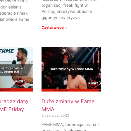
eszanych sztuk
organizacji freak fight w
 doniesienia
Polsce, przeżywa obecnie
federacje Freak
gigantyczny kryzys
mianowicie Fame
Czytaj więcej »
radza datę i
Duże zmiany w Fame
ME Friday
MMA
8 czerwca, 2023
FAME MMA, federacja znana z
organizacji freakowych