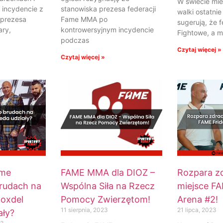
W świecie mi
 incydencie z
stanowiska prezesa federacji
walki ostatnie
 prezesa
Fame MMA po
sugerują, że 
ary,
kontrowersyjnym incydencie
Fightowe, a 
podczas
Czytaj więcej »
Czytaj więcej »
ame
FAME MMA dla DIOZ –
Rozpara zd
brudach na
Wspólna Siła na Rzecz
miejsce FA
Boxdel
Pomocy Zwierzętom!
Arena #2!
11 sierpnia, 2023
21 lipca, 2023
ały?