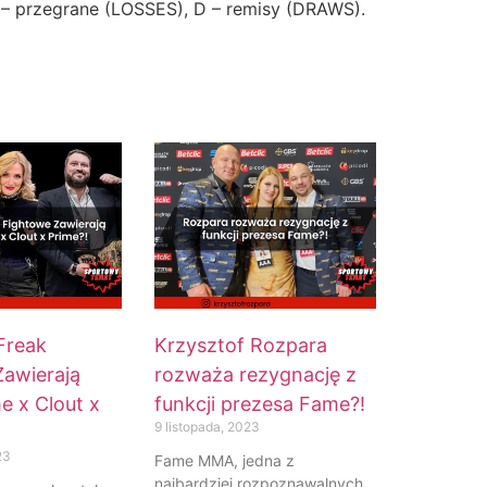
 – przegrane (LOSSES), D – remisy (DRAWS).
Freak
Krzysztof Rozpara
Zawierają
rozważa rezygnację z
e x Clout x
funkcji prezesa Fame?!
9 listopada, 2023
23
Fame MMA, jedna z
najbardziej rozpoznawalnych