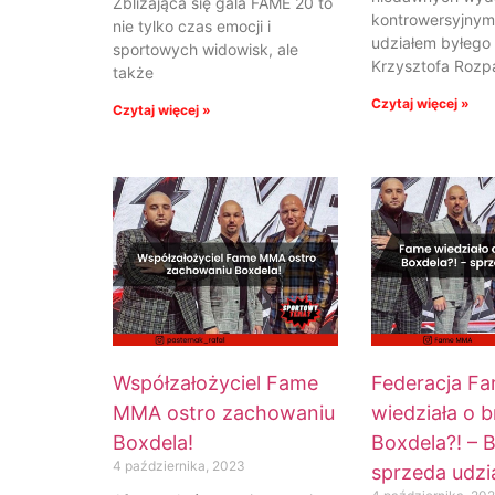
Zbliżająca się gala FAME 20 to
kontrowersyjnym
nie tylko czas emocji i
udziałem byłego
sportowych widowisk, ale
Krzysztofa Rozp
także
Czytaj więcej »
Czytaj więcej »
Współzałożyciel Fame
Federacja F
MMA ostro zachowaniu
wiedziała o 
Boxdela!
Boxdela?! – 
4 października, 2023
sprzeda udzi