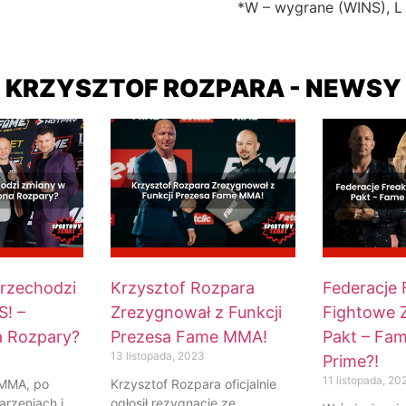
*W – wygrane (WINS), L
KRZYSZTOF ROZPARA - NEWSY
rzechodzi
Krzysztof Rozpara
Federacje 
! –
Zrezygnował z Funkcji
Fightowe 
a Rozpary?
Prezesa Fame MMA!
Pakt – Fam
13 listopada, 2023
Prime?!
11 listopada, 20
 MMA, po
Krzysztof Rozpara oficjalnie
rzeniach i
ogłosił rezygnację ze