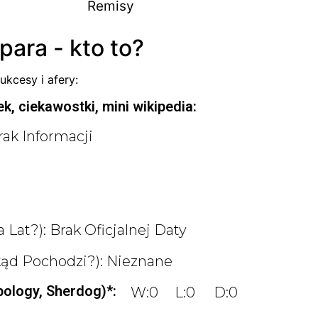
Remisy
para - kto to?
ukcesy i afery:
k, ciekawostki, mini wikipedia:
rak Informacji
 Lat?): Brak Oficjalnej Daty
kąd Pochodzi?): Nieznane
pology, Sherdog)*:
W:0
L:0
D:0