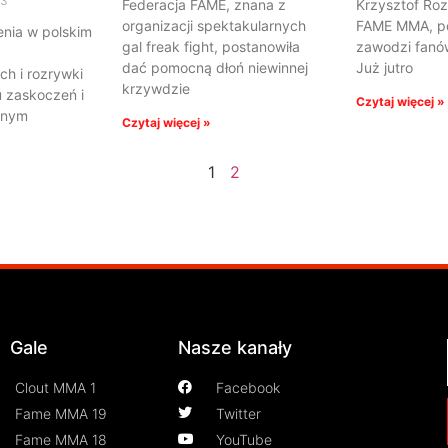
23
Federacja FAME, znana z
Krzysztof Roz
organizacji spektakularnych
FAME MMA, po 
enia w polskim
gal freak fight, postanowiła
zawodzi fanów
dać pomocną dłoń niewinnej
Już jutro
h i rozrywki
krzywdzie
u zaskoczeń i
Czytaj więcej »
dnym
Czytaj więcej »
1
2
Gale
Nasze kanały
Clout MMA 1
Facebook
Fame MMA 19
Twitter
Fame MMA 18
YouTube