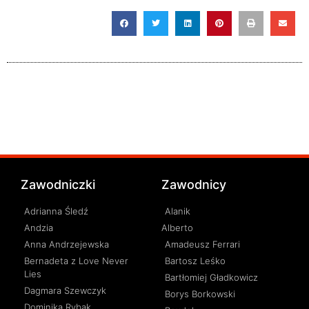
Zawodniczki
Zawodnicy
Adrianna Śledź
Alanik
Andzia
Alberto
Anna Andrzejewska
Amadeusz Ferrari
Bernadeta z Love Never
Bartosz Leśko
Lies
Bartłomiej Gładkowicz
Dagmara Szewczyk
Borys Borkowski
Dominika Rybak