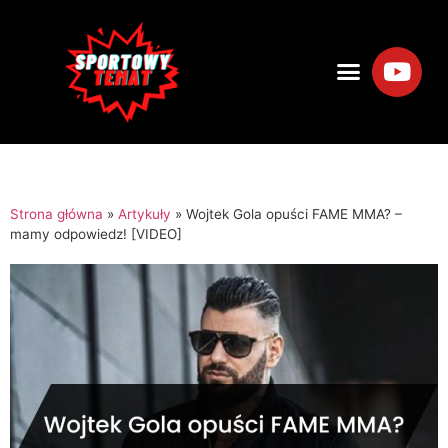
Strona główna
»
Artykuły
»
Wojtek Gola opuści FAME MMA? –
mamy odpowiedz! [VIDEO]