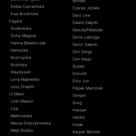
Boxdel
Emilia Czerwińska
Czarek Jóźwik
Ewa Brodnicka
Daro Lew
Fagata
Dawid Załęcki
Godlewska
DeeJayPallaside
Goha Magical
Denis Labryga
Hanna Balwierczak
Denis Załęcki
Kamiszka
Don Diego
Kostrzycka
Don Kasjo
Kozińska
Dubiel
Klaudusiek
Dzinold
Lena Majewska
Erko Jun
Lexy Chaplin
Filipek Marcinek
Lil Masti
Gimper
Linki Master
Greg
Liza
Hassan
Malinowska
Haribo
Masza Graczykowska
Holak
Maja Staśko
Kacper Błoński