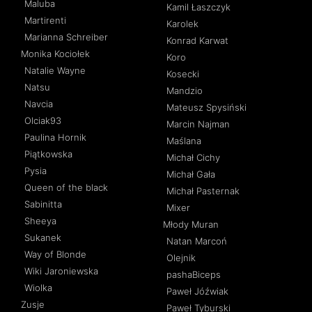
Maluba
Kamil Łaszczyk
Martirenti
Karolek
Marianna Schreiber
Konrad Karwat
Monika Kociołek
Koro
Natalie Wayne
Kosecki
Natsu
Mandzio
Navcia
Mateusz Spysiński
Olciak93
Marcin Najman
Paulina Hornik
Maślana
Piątkowska
Michał Cichy
Pysia
Michał Gała
Queen of the black
Michał Pasternak
Sabinitta
Mixer
Sheeya
Młody Muran
Sukanek
Natan Marcoń
Way of Blonde
Olejnik
Wiki Jaroniewska
pashaBiceps
Wiolka
Paweł Jóźwiak
Zusje
Paweł Tyburski