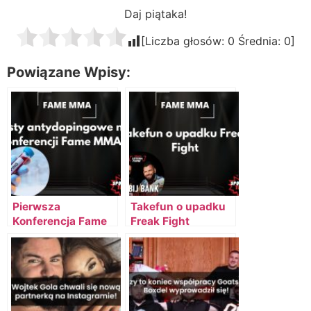
Daj piątaka!
[Liczba głosów:
0
Średnia:
0
]
Powiązane Wpisy:
Pierwsza
Takefun o upadku
Konferencja Fame
Freak Fight
MMA 15