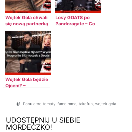
Wojtek Gola chwali
Losy GOATS po
się nową partnerką
Pandoragate – Co
na Instagramie!
Stanie Się z
Topowym
Projektem?
[AKTUALIZACJA]
Wojtek Gola będzie
Ojcem? –
Dziewczyna
pomówiła WG?!
[AKTUALIZACJA]
Popularne tematy:
fame mma
,
takefun
,
wojtek gola
UDOSTĘPNIJ U SIEBIE
MORDECZKO!