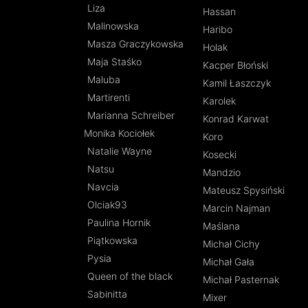
Liza
Hassan
Malinowska
Haribo
Masza Graczykowska
Holak
Maja Staśko
Kacper Błoński
Maluba
Kamil Łaszczyk
Martirenti
Karolek
Marianna Schreiber
Konrad Karwat
Monika Kociołek
Koro
Natalie Wayne
Kosecki
Natsu
Mandzio
Navcia
Mateusz Spysiński
Olciak93
Marcin Najman
Paulina Hornik
Maślana
Piątkowska
Michał Cichy
Pysia
Michał Gała
Queen of the black
Michał Pasternak
Sabinitta
Mixer