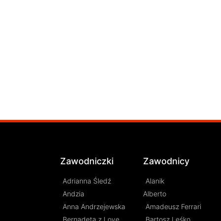
Zawodniczki
Zawodnicy
Adrianna Śledź
Alanik
Andzia
Alberto
Anna Andrzejewska
Amadeusz Ferrari
Bernadeta z Love
Bartosz Leśko