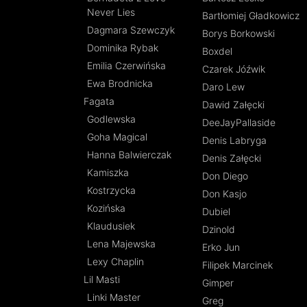
Never Lies
Bartłomiej Gładkowicz
Dagmara Szewczyk
Borys Borkowski
Dominika Rybak
Boxdel
Emilia Czerwińska
Czarek Jóźwik
Ewa Brodnicka
Daro Lew
Fagata
Dawid Załęcki
Godlewska
DeeJayPallaside
Goha Magical
Denis Labryga
Hanna Balwierczak
Denis Załęcki
Kamiszka
Don Diego
Kostrzycka
Don Kasjo
Kozińska
Dubiel
Klaudusiek
Dzinold
Lena Majewska
Erko Jun
Lexy Chaplin
Filipek Marcinek
Lil Masti
Gimper
Linki Master
Greg