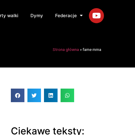
rty walki
Dymy
Federacje
Strona główna
»
fame mma
Ciekawe teksty: