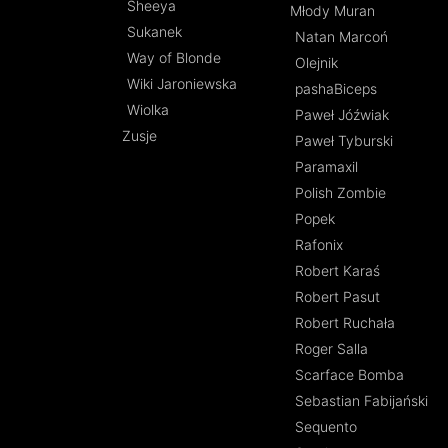
Sheeya
Młody Muran
Sukanek
Natan Marcoń
Way of Blonde
Olejnik
Wiki Jaroniewska
pashaBiceps
Wiolka
Paweł Jóźwiak
Zusje
Paweł Tyburski
Paramaxil
Polish Zombie
Popek
Rafonix
Robert Karaś
Robert Pasut
Robert Ruchała
Roger Salla
Scarface Bomba
Sebastian Fabijański
Sequento