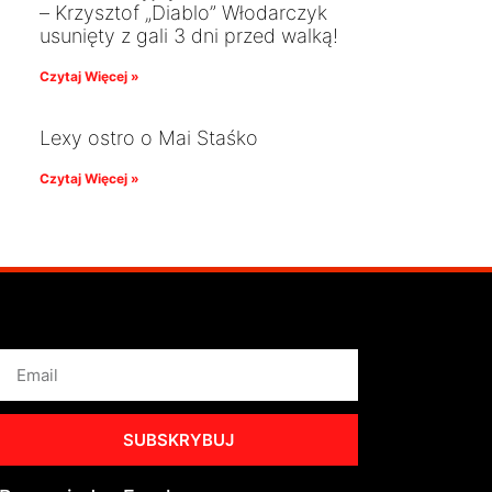
– Krzysztof „Diablo” Włodarczyk
usunięty z gali 3 dni przed walką!
Czytaj Więcej »
Lexy ostro o Mai Staśko
Czytaj Więcej »
SUBSKRYBUJ