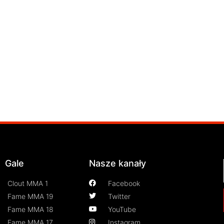
Gale
Nasze kanały
Clout MMA 1
Facebook
Fame MMA 19
Twitter
Fame MMA 18
YouTube
Fame MMA 17
Instagram