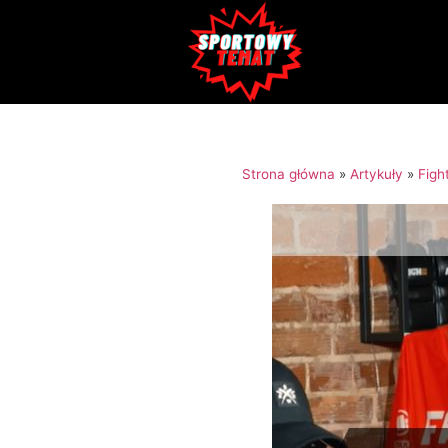
Strona główna
»
Artykuły
»
Figh