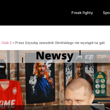
Freak fighty
Spo
t Club 2
»
Przez Szyszkę zawodnik Oknińskiego nie wystąpił na gali