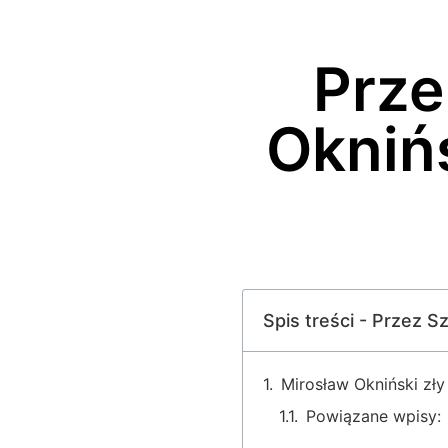
Prze
Oknińs
Spis treści - Przez S
Mirosław Okniński zł
Powiązane wpisy: