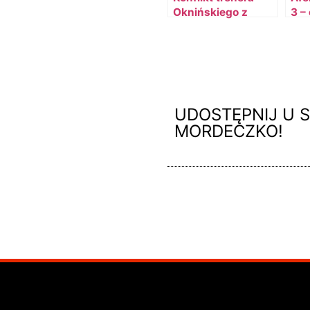
Oknińskiego z
3 –
Szyszką
i z
are
UDOSTĘPNIJ U S
MORDECZKO!