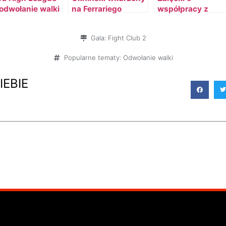
 odwołanie walki
na Ferrariego
współpracy z
amieszki na
Oknińskim
nie
Gala:
Fight Club 2
Popularne tematy:
Odwołanie walki
IEBIE