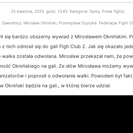
25 kwietnia, 2023
godz.
13:43
Kategorie:
Dymy
,
Freak fighty
Zawodnicy:
Mirosław Okniński
,
Przemysław Szyszka
Federacja:
Fight C
ił się bardzo obszerny wywiad z Mirosławem Oknińskim. Po
z nich odnosił się do gali Figh Club 2. Jak się okazało je
ale walka została odwołana. Mirosław przekazał nam, że p
ość Oknińskiego na gali. Ze słów Mirosława możemy wy
izatorów i poprosił o odwołanie walki. Powodem był fakt, 
Okniński będzie na gali., w której bierze udział.