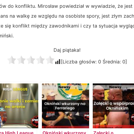
w do konfliktu. Mirosław powiedział w wywiadzie, że jest 
ans na walkę ze względu na osobiste spory, jest złym za
e się konflikt między zawodnikami i czy ta sytuacja wygląd
niński.
Daj piątaka!
[Liczba głosów:
0
Średnia:
0
]
ra High League
Okniński wkurzony
Załęcki o