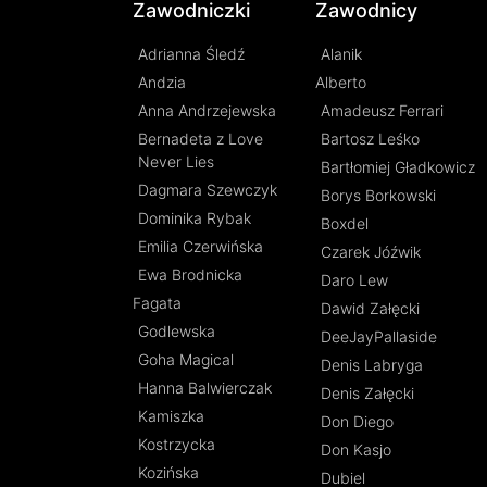
Zawodniczki
Zawodnicy
Adrianna Śledź
Alanik
Andzia
Alberto
Anna Andrzejewska
Amadeusz Ferrari
Bernadeta z Love
Bartosz Leśko
Never Lies
Bartłomiej Gładkowicz
Dagmara Szewczyk
Borys Borkowski
Dominika Rybak
Boxdel
Emilia Czerwińska
Czarek Jóźwik
Ewa Brodnicka
Daro Lew
Fagata
Dawid Załęcki
Godlewska
DeeJayPallaside
Goha Magical
Denis Labryga
Hanna Balwierczak
Denis Załęcki
Kamiszka
Don Diego
Kostrzycka
Don Kasjo
Kozińska
Dubiel