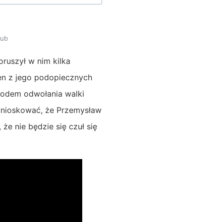
lub
ruszył w nim kilka
den z jego podopiecznych
owodem odwołania walki
wnioskować, że Przemysław
że nie będzie się czuł się