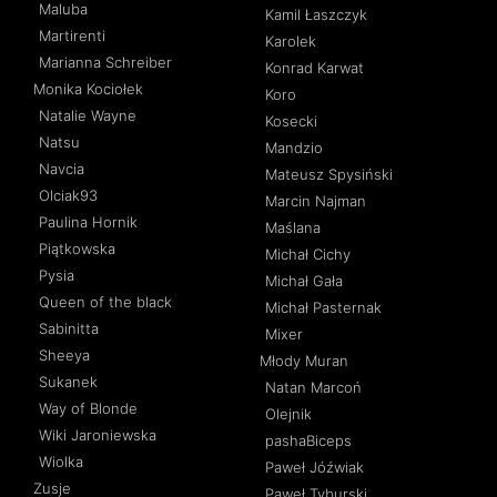
Maluba
Kamil Łaszczyk
Martirenti
Karolek
Marianna Schreiber
Konrad Karwat
Monika Kociołek
Koro
Natalie Wayne
Kosecki
Natsu
Mandzio
Navcia
Mateusz Spysiński
Olciak93
Marcin Najman
Paulina Hornik
Maślana
Piątkowska
Michał Cichy
Pysia
Michał Gała
Queen of the black
Michał Pasternak
Sabinitta
Mixer
Sheeya
Młody Muran
Sukanek
Natan Marcoń
Way of Blonde
Olejnik
Wiki Jaroniewska
pashaBiceps
Wiolka
Paweł Jóźwiak
Zusje
Paweł Tyburski