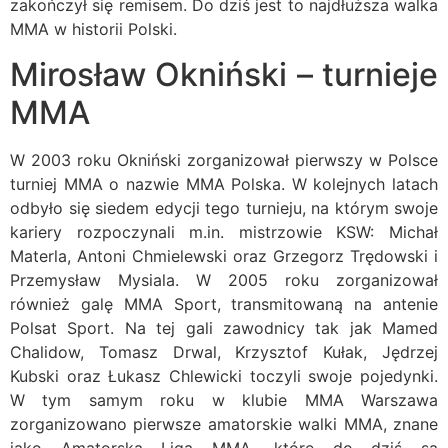
zakończył się remisem. Do dziś jest to najdłuższa walka
MMA w historii Polski.
Mirosław Okniński – turnieje
MMA
W 2003 roku Okniński zorganizował pierwszy w Polsce
turniej MMA o nazwie MMA Polska. W kolejnych latach
odbyło się siedem edycji tego turnieju, na którym swoje
kariery rozpoczynali m.in. mistrzowie KSW: Michał
Materla, Antoni Chmielewski oraz Grzegorz Trędowski i
Przemysław Mysiala. W 2005 roku zorganizował
również galę MMA Sport, transmitowaną na antenie
Polsat Sport. Na tej gali zawodnicy tak jak Mamed
Chalidow, Tomasz Drwal, Krzysztof Kułak, Jędrzej
Kubski oraz Łukasz Chlewicki toczyli swoje pojedynki.
W tym samym roku w klubie MMA Warszawa
zorganizowano pierwsze amatorskie walki MMA, znane
jako Amatorska Liga MMA, które do dziś są