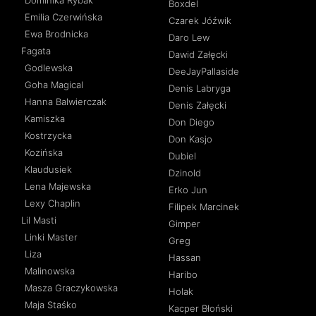
Dominika Rybak
Boxdel
Emilia Czerwińska
Czarek Jóźwik
Ewa Brodnicka
Daro Lew
Fagata
Dawid Załęcki
Godlewska
DeeJayPallaside
Goha Magical
Denis Labryga
Hanna Balwierczak
Denis Załęcki
Kamiszka
Don Diego
Kostrzycka
Don Kasjo
Kozińska
Dubiel
Klaudusiek
Dzinold
Lena Majewska
Erko Jun
Lexy Chaplin
Filipek Marcinek
Lil Masti
Gimper
Linki Master
Greg
Liza
Hassan
Malinowska
Haribo
Masza Graczykowska
Holak
Maja Staśko
Kacper Błoński