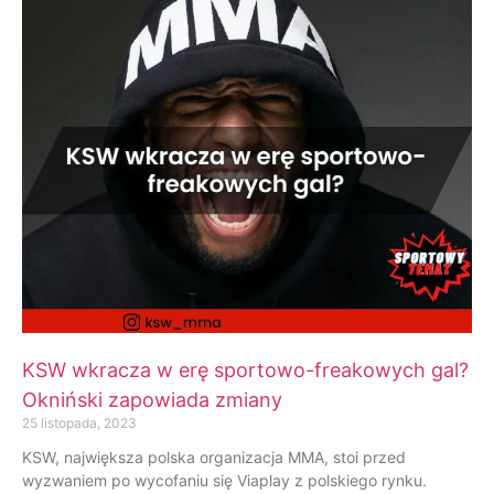
KSW wkracza w erę sportowo-freakowych gal?
Okniński zapowiada zmiany
25 listopada, 2023
KSW, największa polska organizacja MMA, stoi przed
wyzwaniem po wycofaniu się Viaplay z polskiego rynku.