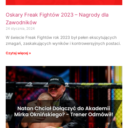
Oskary Freak Fightów 2023 – Nagrody dla
Zawodników
24 stycznia, 2024
W świecie Freak Fightów rok 2023 był pełen ekscytujących
zmagań, zaskakujących wyników i kontrowersyjnych postaci.
Czytaj więcej »