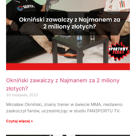
Okniński zawalczy z Najmanem za 2 miliony
złotych?
30 listopada, 2023
Mirosław Okniński, znany trener w świecie MMA, niedawno
zaskoczył fanów, uczestnicząc w studiu FANSPORTU TV.
Czytaj więcej »