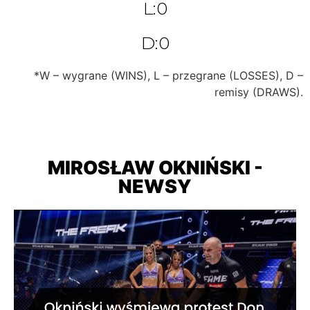
L:0
D:0
*W – wygrane (WINS), L – przegrane (LOSSES), D –
remisy (DRAWS).
MIROSŁAW OKNIŃSKI -
NEWSY