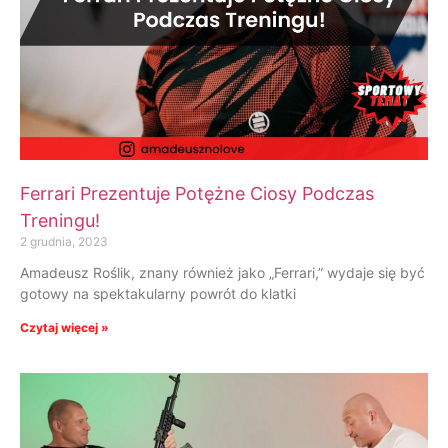
Ferrari Prezentuje Potężne Ciosy Podczas
Treningu!
2 grudnia, 2023
Amadeusz Roślik, znany również jako „Ferrari,” wydaje się być
gotowy na spektakularny powrót do klatki
Czytaj więcej »