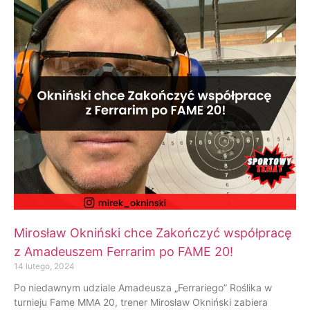
Mirosław Okniński chce Zakończyć współpracę
z Amadeuszem Ferrarim po FAME 20!
14 lutego, 2024
Po niedawnym udziale Amadeusza „Ferrariego” Roślika w
turnieju Fame MMA 20, trener Mirosław Okniński zabiera