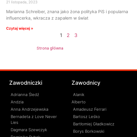
21 listopada, 2023
Marianna Schreiber, znana jako żona polityka PiS i popularna
influencerka, wkracza z zapałem w świat
Czytaj więcej »
1
2
3
Strona główna
»
Mirosław Okniński
Zawodniczki
Zawodnicy
Adrianna Śledź
Alanik
Andzia
Alberto
Anna Andrzejewska
Amadeusz Ferrari
Bernadeta z Love Never
Bartosz Leśko
Lies
Bartłomiej Gładkowicz
Dagmara Szewczyk
Borys Borkowski