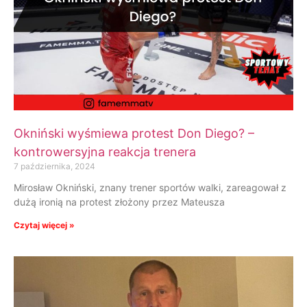
Okniński wyśmiewa protest Don Diego? –
kontrowersyjna reakcja trenera
7 października, 2024
Mirosław Okniński, znany trener sportów walki, zareagował z
dużą ironią na protest złożony przez Mateusza
Czytaj więcej »