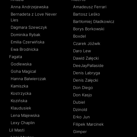
Anna Andrzejewska
Amadeusz Ferrari
Bernadeta z Love Never
Bartosz Leśko
Lies
Bartłomiej Gładkowicz
Dagmara Szewczyk
Borys Borkowski
Dominika Rybak
Boxdel
Emilia Czerwińska
Czarek Jóźwik
Ewa Brodnicka
Daro Lew
Fagata
Dawid Załęcki
Godlewska
DeeJayPallaside
Goha Magical
Denis Labryga
Hanna Balwierczak
Denis Załęcki
Kamiszka
Don Diego
Kostrzycka
Don Kasjo
Kozińska
Dubiel
Klaudusiek
Dzinold
Lena Majewska
Erko Jun
Lexy Chaplin
Filipek Marcinek
Lil Masti
Gimper