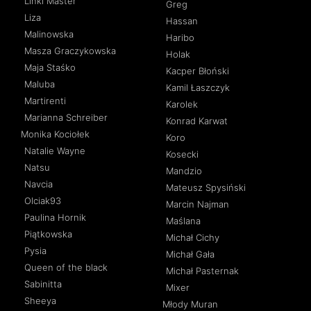
Linki Master
Greg
Liza
Hassan
Malinowska
Haribo
Masza Graczykowska
Holak
Maja Staśko
Kacper Błoński
Maluba
Kamil Łaszczyk
Martirenti
Karolek
Marianna Schreiber
Konrad Karwat
Monika Kociołek
Koro
Natalie Wayne
Kosecki
Natsu
Mandzio
Navcia
Mateusz Spysiński
Olciak93
Marcin Najman
Paulina Hornik
Maślana
Piątkowska
Michał Cichy
Pysia
Michał Gała
Queen of the black
Michał Pasternak
Sabinitta
Mixer
Sheeya
Młody Muran