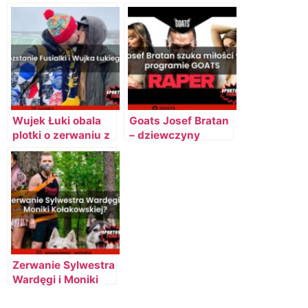
z Latwogang
soldaev
Wujek Łuki obala
Goats Josef Bratan
plotki o zerwaniu z
– dziewczyny
Fusialką
rywalizują o randkę
[AKTUALIZACJA]
z Josefem
Bratanem
[AKTUALIZACJA]
Zerwanie Sylwestra
Wardęgi i Moniki
Kołakowskiej?