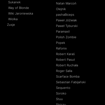
Sukanek
Natan Marcoń
Way of Blonde
Olejnik
Wiki Jaroniewska
pashaBiceps
Wiolka
Paweł Jóźwiak
Zusje
Paweł Tyburski
Paramaxil
Polish Zombie
Popek
Rafonix
Robert Karaś
Robert Pasut
Robert Ruchała
Roger Salla
Scarface Bomba
Sebastian Fabijański
Sequento
Soroko
Stuu
Striczu