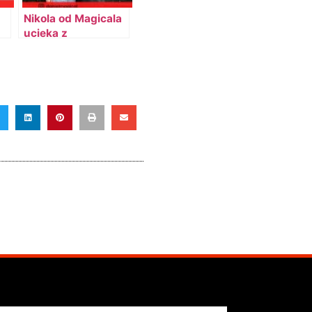
Nikola od Magicala
ucieka z
urzędniczej na
złotą