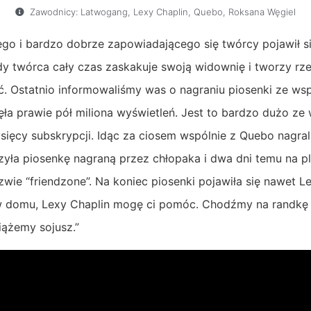
Zawodnicy:
Latwogang
,
Lexy Chaplin
,
Quebo
,
Roksana Węgiel
ego i bardzo dobrze zapowiadającego się twórcy pojawił si
ody twórca cały czas zaskakuje swoją widownię i tworzy rz
. Ostatnio informowaliśmy was o nagraniu piosenki ze wsp
ła prawie pół miliona wyświetleń. Jest to bardzo dużo ze
sięcy subskrypcji. Idąc za ciosem wspólnie z Quebo nagral
yła piosenkę nagraną przez chłopaka i dwa dni temu na pl
zwie “friendzone”. Na koniec piosenki pojawiła się nawet L
w domu, Lexy Chaplin mogę ci pomóc. Chodźmy na randkę
ążemy sojusz.”