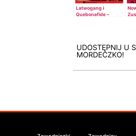
Latwogang i
Now
Quebonafide –
Zus
wspólny utwór
Paw
UDOSTĘPNIJ U S
MORDECZKO!