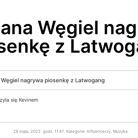
ana Węgiel na
senkę z Latwo
a Węgiel nagrywa piosenkę z Latwogang
zyła się Kevinem
29 maja, 2023
godz.
11:47
Kategorie:
Influencerzy
,
Muzyka