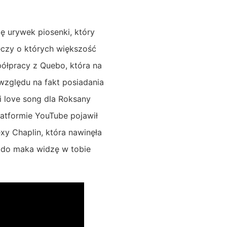
ę urywek piosenki, który
eczy o których większość
ółpracy z Quebo, która na
 względu na fakt posiadania
i love song dla Roksany
atformie YouTube pojawił
exy Chaplin, która nawinęła
 do maka widzę w tobie