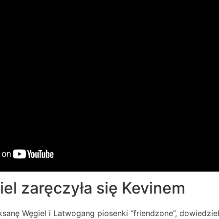
el zaręczyła się Kevinem
anę Węgiel i Latwogang piosenki “friendzone”, dowiedziel