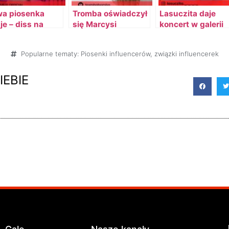
a piosenka
Tromba oświadczył
Lasuczita daje
je – diss na
się Marcysi
koncert w galerii
ła Bombe
Popularne tematy:
Piosenki influencerów
,
związki influencerek
IEBIE