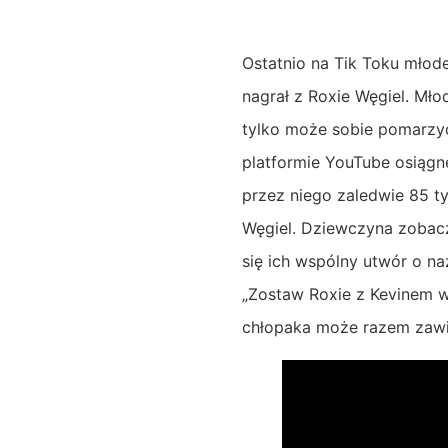
Ostatnio na Tik Toku młod
nagrał z Roxie Węgiel. Mł
tylko może sobie pomarzyć
platformie YouTube osiągnę
przez niego zaledwie 85 ty
Węgiel. Dziewczyna zobacz
się ich wspólny utwór o na
„Zostaw Roxie z Kevinem 
chłopaka może razem zawi