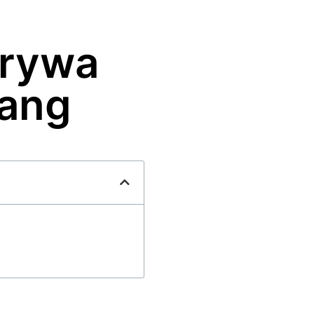
grywa
gang