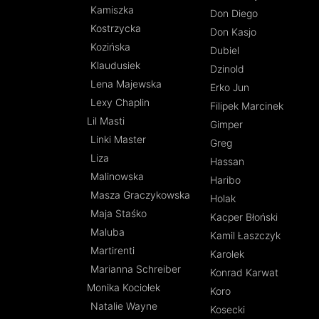
Kamiszka
Don Diego
Kostrzycka
Don Kasjo
Kozińska
Dubiel
Klaudusiek
Dzinold
Lena Majewska
Erko Jun
Lexy Chaplin
Filipek Marcinek
Lil Masti
Gimper
Linki Master
Greg
Liza
Hassan
Malinowska
Haribo
Masza Graczykowska
Holak
Maja Staśko
Kacper Błoński
Maluba
Kamil Łaszczyk
Martirenti
Karolek
Marianna Schreiber
Konrad Karwat
Monika Kociołek
Koro
Natalie Wayne
Kosecki