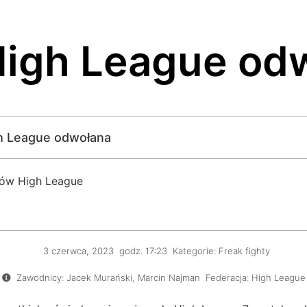
High League od
igh League odwołana
ków High League
3 czerwca, 2023
godz.
17:23
Kategorie:
Freak fighty
Zawodnicy:
Jacek Murański
,
Marcin Najman
Federacja:
High League