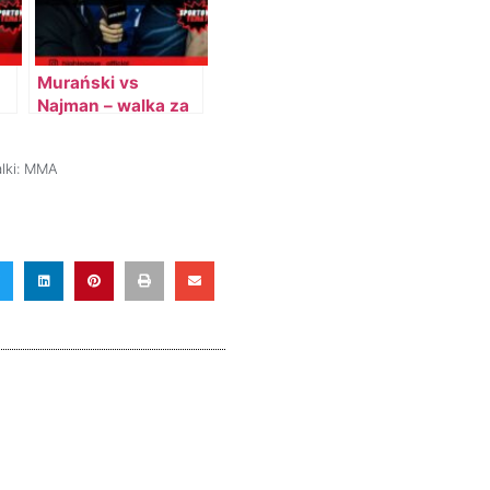
Murański vs
Najman – walka za
x
kulisami High
League
lki:
MMA