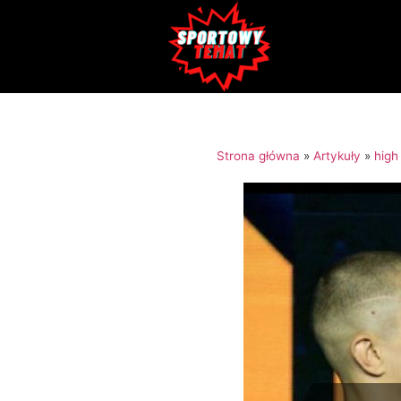
Strona główna
»
Artykuły
»
high