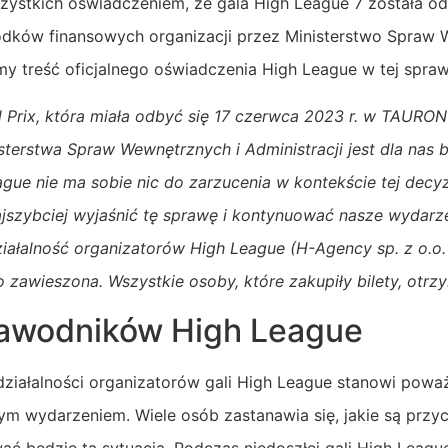
zystkich oświadczeniem, że gala High League 7 została o
rodków finansowych organizacji przez Ministerstwo Spraw 
my treść oficjalnego oświadczenia High League w tej spraw
 Prix, która miała odbyć się 17 czerwca 2023 r. w TAURON
isterstwa Spraw Wewnętrznych i Administracji jest dla nas
gue nie ma sobie nic do zarzucenia w kontekście tej decyz
ajszybciej wyjaśnić tę sprawę i kontynuować nasze wydarze
iałalność organizatorów High League (H-Agency sp. z o.o. 
 zawieszona. Wszystkie osoby, które zakupiły bilety, otrzy
zawodników High League
ziałalności organizatorów gali High League stanowi powa
ym wydarzeniem. Wiele osób zastanawia się, jakie są prz