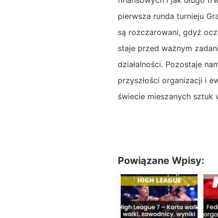
finansowych i jak długo tr
pierwsza runda turnieju Gr
są rozczarowani, gdyż ocze
staje przed ważnym zadanie
działalności. Pozostaje n
przyszłości organizacji i 
świecie mieszanych sztuk w
Powiązane Wpisy: