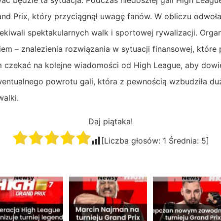
wać będzie ta sytuacja. Podczas niedoszłej gali High Leagu
and Prix, który przyciągnął uwagę fanów. W obliczu odwołan
kiwali spektakularnych walk i sportowej rywalizacji. Orga
m – znalezienia rozwiązania w sytuacji finansowej, które
am czekać na kolejne wiadomości od High League, aby dowie
ewentualnego powrotu gali, która z pewnością wzbudziła d
alki.
Daj piątaka!
[Liczba głosów:
1
Średnia:
5
]