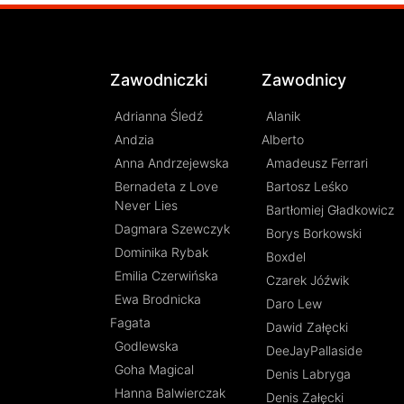
Zawodniczki
Zawodnicy
Adrianna Śledź
Alanik
Andzia
Alberto
Anna Andrzejewska
Amadeusz Ferrari
Bernadeta z Love
Bartosz Leśko
Never Lies
Bartłomiej Gładkowicz
Dagmara Szewczyk
Borys Borkowski
Dominika Rybak
Boxdel
Emilia Czerwińska
Czarek Jóźwik
Ewa Brodnicka
Daro Lew
Fagata
Dawid Załęcki
Godlewska
DeeJayPallaside
Goha Magical
Denis Labryga
Hanna Balwierczak
Denis Załęcki