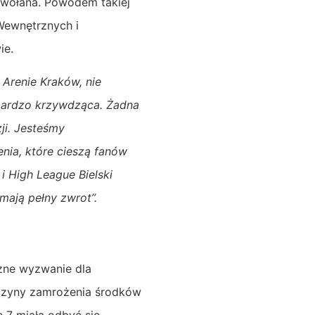
dwołana. Powodem takiej
Wewnętrznych i
ie.
 Arenie Kraków, nie
 bardzo krzywdząca. Żadna
ji. Jesteśmy
nia, które cieszą fanów
i High League Bielski
mają pełny zwrot”.
żne wyzwanie dla
yczyny zamrożenia środków