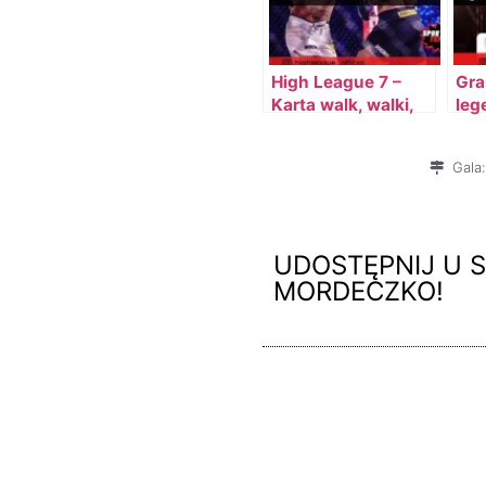
High League 7 –
Gra
Karta walk, walki,
leg
zawodnicy, PPV,
Lea
darmowe streamy
Gala:
(darmowe kody)
UDOSTĘPNIJ U S
MORDECZKO!