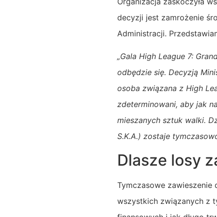
Organizacja zaskoczyła ws
decyzji jest zamrożenie ś
Administracji. Przedstawia
„Gala High League 7: Grand
odbędzie się. Decyzją Min
osoba związana z High Lea
zdeterminowani, aby jak n
mieszanych sztuk walki.
Dz
S.K.A.) zostaje tymczasowo
Dlasze losy 
Tymczasowe zawieszenie d
wszystkich związanych z t