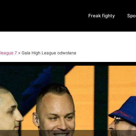
Freak fighty
Spo
 league 7
»
Gala High League odwołana