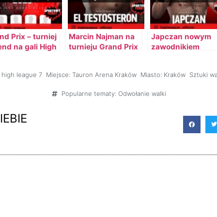
nd Prix – turniej
Marcin Najman na
Japczan nowym
end na gali High
turnieju Grand Prix
zawodnikiem
gue 7
turnieju Grand Pri
high league 7
Miejsce:
Tauron Arena Kraków
Miasto:
Kraków
Sztuki wa
Popularne tematy:
Odwołanie walki
IEBIE