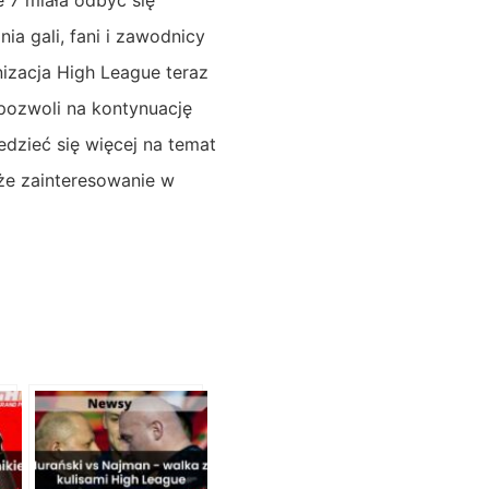
e 7 miała odbyć się
ia gali, fani i zawodnicy
nizacja High League teraz
 pozwoli na kontynuację
dzieć się więcej na temat
uże zainteresowanie w