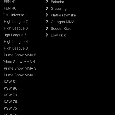
FEN 41
Balacha
FEN 40
Grappling
Fist Universe 1
Klatka rzymska
High League 7
Oktagon MMA
High League 6
Soccer Kick
High League 5
Low Kick
High League 4
High League 3
Prime Show MMA 5
Prime Show MMA 4
Prime Show MMA 3
Prime Show MMA 2
KSW 81
KSW 80
KSW 79
KSW 76
KSW 75
KSW 74