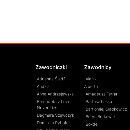
Zawodniczki
Zawodnicy
Adrianna Śledź
Alanik
Andzia
Alberto
Anna Andrzejewska
Amadeusz Ferrari
Bernadeta z Love
Bartosz Leśko
Never Lies
Bartłomiej Gładkowicz
Dagmara Szewczyk
Borys Borkowski
Dominika Rybak
Boxdel