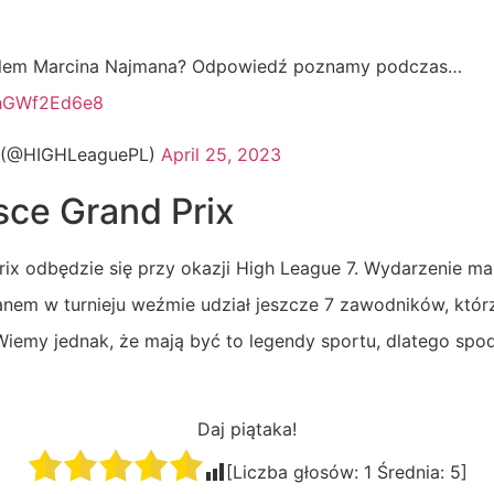
alem Marcina Najmana? Odpowiedź poznamy podczas…
m/hGWf2Ed6e8
 (@HIGHLeaguePL)
April 25, 2023
sce Grand Prix
rix odbędzie się przy okazji High League 7. Wydarzenie m
nem w turnieju weźmie udział jeszcze 7 zawodników, któr
. Wiemy jednak, że mają być to legendy sportu, dlatego sp
Daj piątaka!
[Liczba głosów:
1
Średnia:
5
]