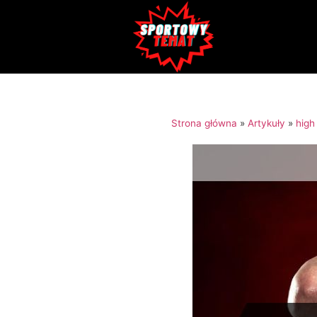
Strona główna
»
Artykuły
»
high