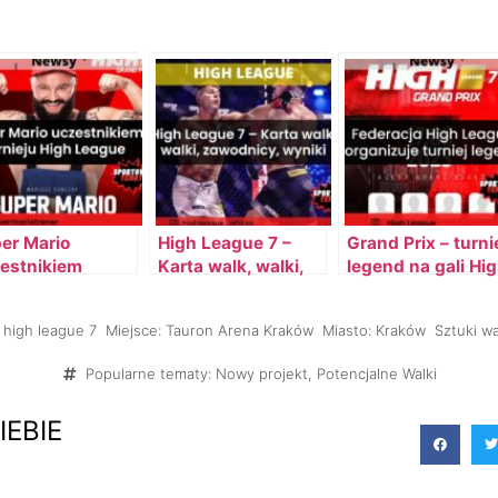
er Mario
High League 7 –
Grand Prix – turni
estnikiem
Karta walk, walki,
legend na gali Hi
nieju High
zawodnicy, PPV,
League 7
gue
darmowe streamy
high league 7
Miejsce:
Tauron Arena Kraków
Miasto:
Kraków
Sztuki wa
(darmowe kody)
Popularne tematy:
Nowy projekt
,
Potencjalne Walki
IEBIE