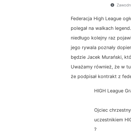
Zawodni
Federacja High League ogło
polegał na walkach legend.
niedługo kolejny raz pojaw
jego rywala poznały dopi
będzie Jacek Murański, kt
Uważamy również, że w tur
że podpisał kontrakt z fed
HIGH League Gr
Ojciec chrzestn
uczestnikiem HI
?️