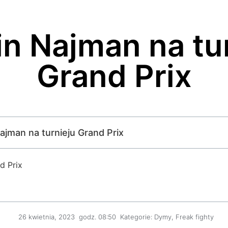
n Najman na tu
Grand Prix
Najman na turnieju Grand Prix
d Prix
26 kwietnia, 2023
godz.
08:50
Kategorie:
Dymy
,
Freak fighty