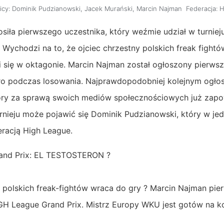
cy:
Dominik Pudzianowski
,
Jacek Murański
,
Marcin Najman
Federacja:
H
siła pierwszego uczestnika, który weźmie udział w turnieju
 Wychodzi na to, że ojciec chrzestny polskich freak fightó
i się w oktagonie. Marcin Najman został ogłoszony pierwsz
ero podczas losowania. Najprawdopodobniej kolejnym ogł
óry za sprawą swoich mediów społecznościowych już zapow
nieju może pojawić się Dominik Pudzianowski, który w je
eracją High League.
and Prix: EL TESTOSTERON ?
y polskich freak-fightów wraca do gry ? Marcin Najman pi
GH League Grand Prix. Mistrz Europy WKU jest gotów na k