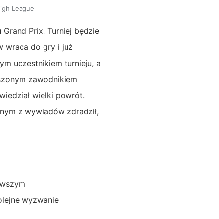
igh League
 Grand Prix. Turniej będzie
w wraca do gry i już
ym uczestnikiem turnieju, a
oszonym zawodnikiem
iedział wielki powrót.
dnym z wywiadów zdradził,
erwszym
olejne wyzwanie