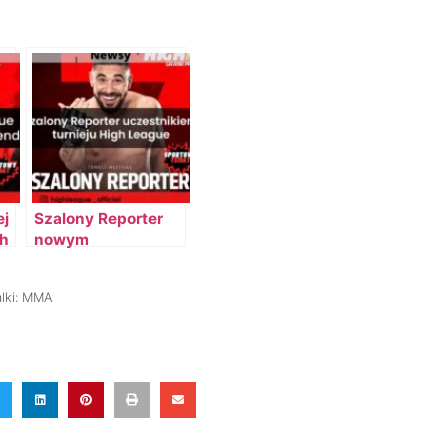
ej
Szalony Reporter
gh
nowym
uczestnikiem
turnieju High
lki:
MMA
League