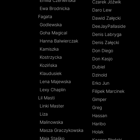
Emilia Czerwińska
Czarek Jóźwik
Ewa Brodnicka
Daro Lew
Fagata
Dawid Załęcki
Godlewska
DeeJayPallaside
Goha Magical
Denis Labryga
Hanna Balwierczak
Denis Załęcki
Kamiszka
Don Diego
Kostrzycka
Don Kasjo
Kozińska
Dubiel
Klaudusiek
Dzinold
Lena Majewska
Erko Jun
Lexy Chaplin
Filipek Marcinek
Lil Masti
Gimper
Linki Master
Greg
Liza
Hassan
Malinowska
Haribo
Masza Graczykowska
Holak
Maja Staśko
Kacper Błoński