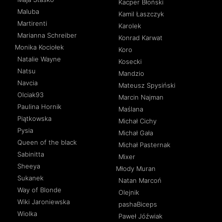
Kacper Błoński
Maluba
Kamil Łaszczyk
Martirenti
Karolek
Marianna Schreiber
Konrad Karwat
Monika Kociołek
Koro
Natalie Wayne
Kosecki
Natsu
Mandzio
Navcia
Mateusz Spysiński
Olciak93
Marcin Najman
Paulina Hornik
Maślana
Piątkowska
Michał Cichy
Pysia
Michał Gała
Queen of the black
Michał Pasternak
Sabinitta
Mixer
Sheeya
Młody Muran
Sukanek
Natan Marcoń
Way of Blonde
Olejnik
Wiki Jaroniewska
pashaBiceps
Wiolka
Paweł Jóźwiak