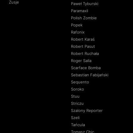
Zusje
Paweł Tyburski
Paramaxil
Polish Zombie
Popek
Rafonix
Robert Karaś
Robert Pasut
Robert Ruchała
Roger Salla
Scarface Bomba
Sebastian Fabijański
Sequento
Soroko
Stuu
Striczu
Szalony Reporter
Szeli
Tańcula
Tomasz Chic