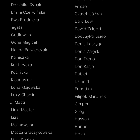
Dominika Rybak
Boxdel
Emilia Czerwińska
Czarek Jóźwik
Ewa Brodnicka
Daro Lew
Fagata
Dawid Załęcki
Godlewska
DeeJayPallaside
Goha Magical
Denis Labryga
Hanna Balwierczak
Denis Załęcki
Kamiszka
Don Diego
Kostrzycka
Don Kasjo
Kozińska
Dubiel
Klaudusiek
Dzinold
Lena Majewska
Erko Jun
Lexy Chaplin
Filipek Marcinek
Lil Masti
Gimper
Linki Master
Greg
Liza
Hassan
Malinowska
Haribo
Masza Graczykowska
Holak
Maja Staśko