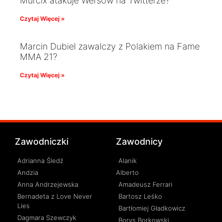
Murcix atakuje Wersow na Twitterze?
Czytaj Więcej »
Marcin Dubiel zawalczy z Polakiem na Fame
MMA 21?
Czytaj Więcej »
Zawodniczki
Zawodnicy
Adrianna Śledź
Alanik
Andzia
Alberto
Anna Andrzejewska
Amadeusz Ferrari
Bernadeta z Love Never
Bartosz Leśko
Lies
Bartłomiej Gładkowicz
Dagmara Szewczyk
Borys Borkowski