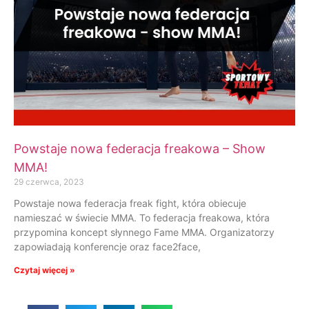
Powstaje nowa federacja freakowa – Show
MMA!
29 czerwca, 2023
Powstaje nowa federacja freak fight, która obiecuje
namieszać w świecie MMA. To federacja freakowa, która
przypomina koncept słynnego Fame MMA. Organizatorzy
zapowiadają konferencje oraz face2face,
Czytaj więcej »