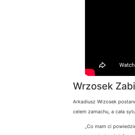
Wrzosek Zabie
Arkadiusz Wrzosek postano
celem zamachu, a cała syt
„Co mam ci powiedzie