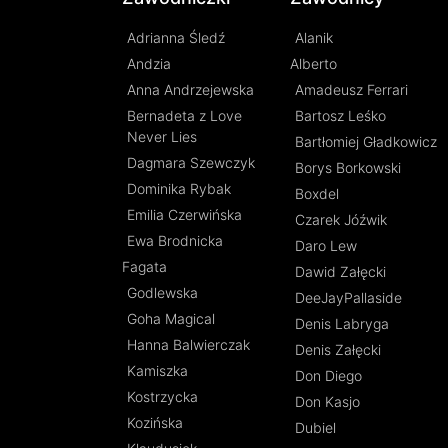
Adrianna Śledź
Alanik
Andzia
Alberto
Anna Andrzejewska
Amadeusz Ferrari
Bernadeta z Love
Bartosz Leśko
Never Lies
Bartłomiej Gładkowicz
Dagmara Szewczyk
Borys Borkowski
Dominika Rybak
Boxdel
Emilia Czerwińska
Czarek Jóźwik
Ewa Brodnicka
Daro Lew
Fagata
Dawid Załęcki
Godlewska
DeeJayPallaside
Goha Magical
Denis Labryga
Hanna Balwierczak
Denis Załęcki
Kamiszka
Don Diego
Kostrzycka
Don Kasjo
Kozińska
Dubiel