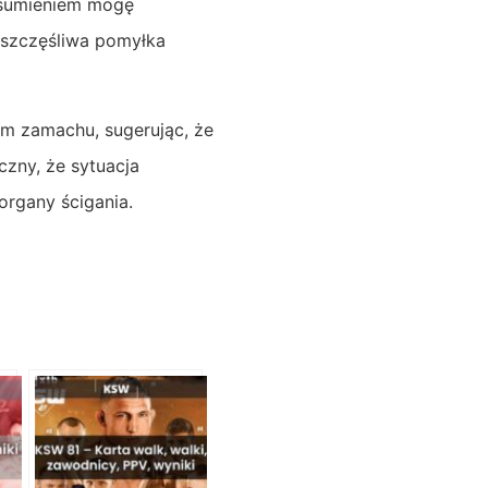
 sumieniem mogę
ieszczęśliwa pomyłka
m zamachu, sugerując, że
zny, że sytuacja
organy ścigania.