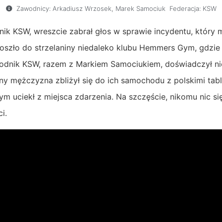
Zawodnicy:
Arkadiusz Wrzosek
,
Marek Samociuk
Federacja:
KSW
ik KSW, wreszcie zabrał głos w sprawie incydentu, który 
doszło do strzelaniny niedaleko klubu Hemmers Gym, gdz
wodnik KSW, razem z Markiem Samociukiem, doświadczył ni
y mężczyzna zbliżył się do ich samochodu z polskimi tabli
ym uciekł z miejsca zdarzenia. Na szczęście, nikomu nic się
i.