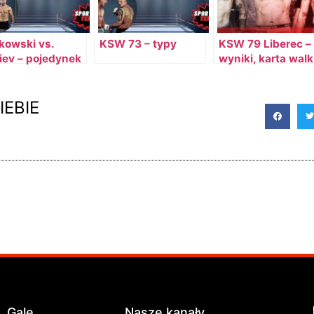
kowski vs.
KSW 73 – typy
KSW 79 Liberec –
iev – pojedynek
wyniki, karta walk
szczycie wagi
gdzie oglądać?
rkowej.
IEBIE
Gale
Nasze kanały