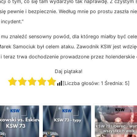
ji o tym, co się tam wydarzyło tak naprawdę. Z czystym
się pewnie i bezpiecznie. Według mnie po prostu zaszła n
incydent.”
 mu znaleźć sensowny powód, dla którego miałby być cele
Marek Samociuk był celem ataku. Zawodnik KSW jest wdzięc
 i teraz trwa dochodzenie prowadzone przez holenderskie 
Daj piątaka!
[Liczba głosów:
1
Średnia:
5
]