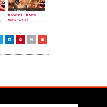
KSW 81 – Karta
,
walk, walki,
zawodnicy, PPV,
wyniki