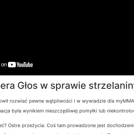
ra Głos w sprawie strzelanin
wił rozwiać pewne wątpliwości i w wywiadzie dla myMMApl 
uacja była wynikiem nieszczęśliwej pomyłki lub niekontrol
ć? Ostre przeżycia. Coś tam prowadzone jest dochodzeni