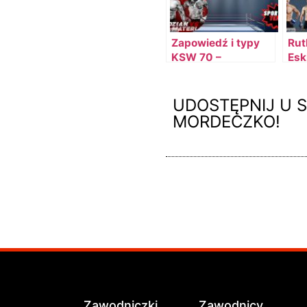
Zapowiedź i typy
Rut
KSW 70 –
Esk
Pudzianowski vs
na 
Materla
pió
UDOSTĘPNIJ U S
MORDECZKO!
Zawodniczki
Zawodnicy