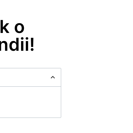
k o
ndii!