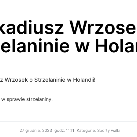
kadiusz Wrzose
elaninie w Hola
sz Wrzosek o Strzelaninie w Holandii!
w sprawie strzelaniny!
27 grudnia, 2023
godz.
11:11
Kategorie:
Sporty walki