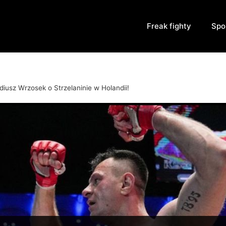
Freak fighty
Spo
diusz Wrzosek o Strzelaninie w Holandii!