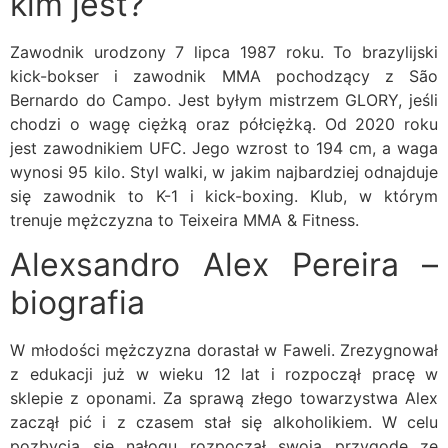
kim jest?
Zawodnik urodzony 7 lipca 1987 roku. To brazylijski
kick-bokser i zawodnik MMA pochodzący z São
Bernardo do Campo. Jest byłym mistrzem GLORY, jeśli
chodzi o wagę ciężką oraz półciężką. Od 2020 roku
jest zawodnikiem UFC. Jego wzrost to 194 cm, a waga
wynosi 95 kilo. Styl walki, w jakim najbardziej odnajduje
się zawodnik to K-1 i kick-boxing. Klub, w którym
trenuje mężczyzna to Teixeira MMA & Fitness.
Alexsandro Alex Pereira –
biografia
W młodości mężczyzna dorastał w Faweli. Zrezygnował
z edukacji już w wieku 12 lat i rozpoczął pracę w
sklepie z oponami. Za sprawą złego towarzystwa Alex
zaczął pić i z czasem stał się alkoholikiem. W celu
pozbycia się nałogu rozpoczął swoją przygodę ze