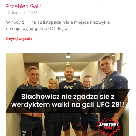
Przebieg Gali!
13 listopada, 2023
W nocy z 11 na 12 listopada miała miejsce niezwykle
emocjonująca gala UFC 295, w
Czytaj więcej »