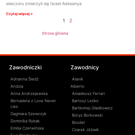
wieczoru zmierzyli się Israel Adesanya
Czytaj więcej »
1
2
Strona główna
»
Alex Pereira
Zawodniczki
Zawodnicy
Adrianna Śledź
Alanik
Andzia
Alberto
Anna Andrzejewska
Amadeusz Ferrari
Bernadeta z Love Never
Bartosz Leśko
Lies
Bartłomiej Gładkowicz
Dagmara Szewczyk
Borys Borkowski
Dominika Rybak
Boxdel
Emilia Czerwińska
Czarek Jóźwik