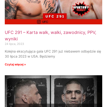
UFC 291 – Karta walk, walki, zawodnicy, PPV,
wyniki
24 lipca, 2023
Kolejna ekscytująca gala UFC 291 już niebawem odbędzie się
30 lipca 2023 w USA. Będziemy
Czytaj więcej »