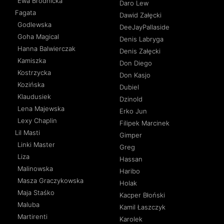
Ewa Brodnicka
Daro Lew
Fagata
Dawid Załęcki
Godlewska
DeeJayPallaside
Goha Magical
Denis Labryga
Hanna Balwierczak
Denis Załęcki
Kamiszka
Don Diego
Kostrzycka
Don Kasjo
Kozińska
Dubiel
Klaudusiek
Dzinold
Lena Majewska
Erko Jun
Lexy Chaplin
Filipek Marcinek
Lil Masti
Gimper
Linki Master
Greg
Liza
Hassan
Malinowska
Haribo
Masza Graczykowska
Holak
Maja Staśko
Kacper Błoński
Maluba
Kamil Łaszczyk
Martirenti
Karolek