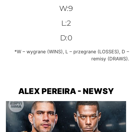
W:9
L:2
D:0
*W – wygrane (WINS), L – przegrane (LOSSES), D –
remisy (DRAWS).
ALEX PEREIRA - NEWSY