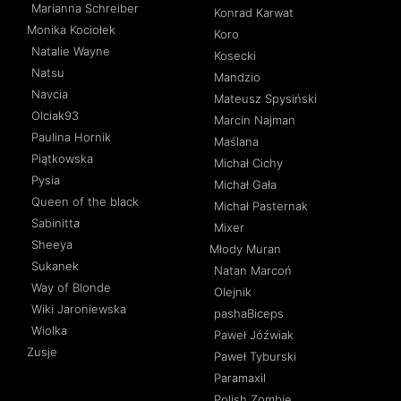
Marianna Schreiber
Konrad Karwat
Monika Kociołek
Koro
Natalie Wayne
Kosecki
Natsu
Mandzio
Navcia
Mateusz Spysiński
Olciak93
Marcin Najman
Paulina Hornik
Maślana
Piątkowska
Michał Cichy
Pysia
Michał Gała
Queen of the black
Michał Pasternak
Sabinitta
Mixer
Sheeya
Młody Muran
Sukanek
Natan Marcoń
Way of Blonde
Olejnik
Wiki Jaroniewska
pashaBiceps
Wiolka
Paweł Jóźwiak
Zusje
Paweł Tyburski
Paramaxil
Polish Zombie