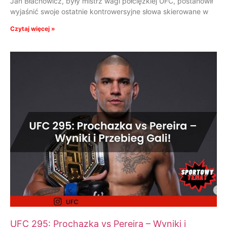
Jan Błachowicz, były mistrz wagi półciężkiej UFC, postanowił
wyjaśnić swoje ostatnie kontrowersyjne słowa skierowane w
Czytaj więcej »
UFC 295: Prochazka vs Pereira – Wyniki i