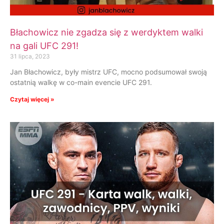
Błachowicz nie zgadza się z werdyktem walki
na gali UFC 291!
31 lipca, 2023
Jan Błachowicz, były mistrz UFC, mocno podsumował swoją
ostatnią walkę w co-main evencie UFC 291.
Czytaj więcej »