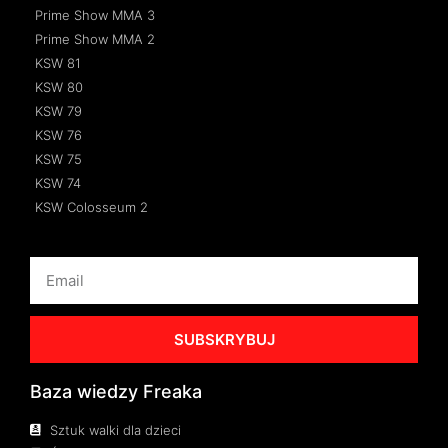
Prime Show MMA 3
Prime Show MMA 2
KSW 81
KSW 80
KSW 79
KSW 76
KSW 75
KSW 74
KSW Colosseum 2
SUBSKRYBUJ
Baza wiedzy Freaka
Sztuk walki dla dzieci