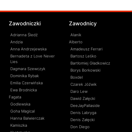
Zawodniczki
Zawodnicy
Adrianna Śledź
Alanik
Andzia
Alberto
Anna Andrzejewska
Amadeusz Ferrari
Bernadeta z Love Never
Bartosz Leśko
Lies
Bartłomiej Gładkowicz
Dagmara Szewczyk
Borys Borkowski
Dominika Rybak
Boxdel
Emilia Czerwińska
Czarek Jóźwik
Ewa Brodnicka
Daro Lew
Fagata
Dawid Załęcki
Godlewska
DeeJayPallaside
Goha Magical
Denis Labryga
Hanna Balwierczak
Denis Załęcki
Kamiszka
Don Diego