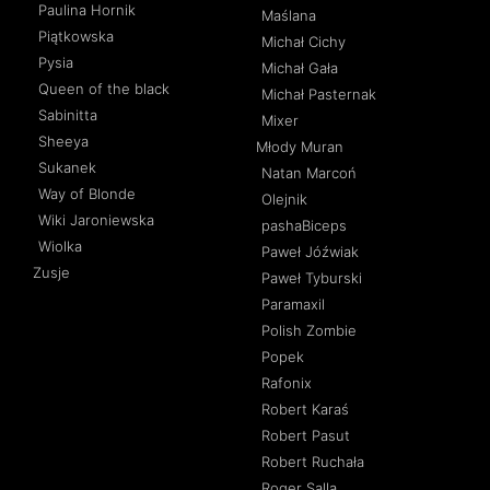
Paulina Hornik
Maślana
Piątkowska
Michał Cichy
Pysia
Michał Gała
Queen of the black
Michał Pasternak
Sabinitta
Mixer
Sheeya
Młody Muran
Sukanek
Natan Marcoń
Way of Blonde
Olejnik
Wiki Jaroniewska
pashaBiceps
Wiolka
Paweł Jóźwiak
Zusje
Paweł Tyburski
Paramaxil
Polish Zombie
Popek
Rafonix
Robert Karaś
Robert Pasut
Robert Ruchała
Roger Salla