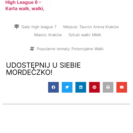
High League 6 –
Karta walk, walki,
zawodnicy, PPV,
darmowe streamy
(darmowe kody)
Gala:
high league 7
Miejsce:
Tauron Arena Kraków
Miasto:
Kraków
Sztuki walki:
MMA
Popularne tematy:
Potencjalne Walki
UDOSTĘPNIJ U SIEBIE
MORDECZKO!