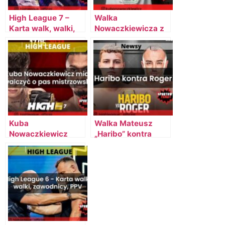
High League 7 –
Walka
Karta walk, walki,
Nowaczkiewicza z
zawodnicy, PPV,
Josefem Bratanem
darmowe streamy
na gali Fame Friday
(darmowe kody)
Arena #1
[AKTUALIZACJA]
Kuba
Walka Mateusz
Nowaczkiewicz
„Haribo” kontra
miał walczyć o pas
Roger Salla
mistrzowski