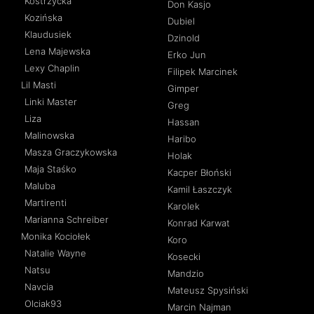
Kostrzycka
Don Kasjo
Kozińska
Dubiel
Klaudusiek
Dzinold
Lena Majewska
Erko Jun
Lexy Chaplin
Filipek Marcinek
Lil Masti
Gimper
Linki Master
Greg
Liza
Hassan
Malinowska
Haribo
Masza Graczykowska
Holak
Maja Staśko
Kacper Błoński
Maluba
Kamil Łaszczyk
Martirenti
Karolek
Marianna Schreiber
Konrad Karwat
Monika Kociołek
Koro
Natalie Wayne
Kosecki
Natsu
Mandzio
Navcia
Mateusz Spysiński
Olciak93
Marcin Najman