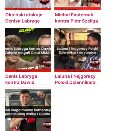
Okniński atakuje
Michał Pasternak
Denisa Labrygę
kontra Piotr Szeliga
Denis Labryga
Laluna i Najgorszy
kontra Dawid
Polski Dziennikarz
Załęcki na gali
na kontrowersyjnej
Clout MMA!
randce –
Przygotowania do
walki trwają!