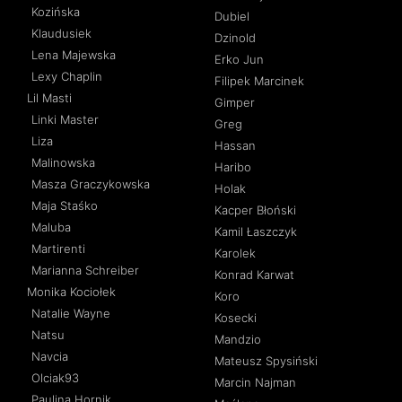
Kozińska
Dubiel
Klaudusiek
Dzinold
Lena Majewska
Erko Jun
Lexy Chaplin
Filipek Marcinek
Lil Masti
Gimper
Linki Master
Greg
Liza
Hassan
Malinowska
Haribo
Masza Graczykowska
Holak
Maja Staśko
Kacper Błoński
Maluba
Kamil Łaszczyk
Martirenti
Karolek
Marianna Schreiber
Konrad Karwat
Monika Kociołek
Koro
Natalie Wayne
Kosecki
Natsu
Mandzio
Navcia
Mateusz Spysiński
Olciak93
Marcin Najman
Paulina Hornik