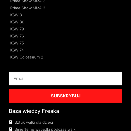
Prime Show MMA 3
Prime Show MMA 2
KSW 81
KSW 80
KSW 79
KSW 76
KSW 75
KSW 74
KSW Colosseum 2
SUBSKRYBUJ
Baza wiedzy Freaka
Sztuk walki dla dzieci
Śmiertelne wypadki podczas walk