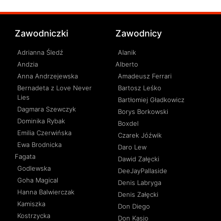
Zawodniczki
Zawodnicy
Adrianna Śledź
Alanik
Andzia
Alberto
Anna Andrzejewska
Amadeusz Ferrari
Bernadeta z Love Never
Bartosz Leśko
Lies
Bartłomiej Gładkowicz
Dagmara Szewczyk
Borys Borkowski
Dominika Rybak
Boxdel
Emilia Czerwińska
Czarek Jóźwik
Ewa Brodnicka
Daro Lew
Fagata
Dawid Załęcki
Godlewska
DeeJayPallaside
Goha Magical
Denis Labryga
Hanna Balwierczak
Denis Załęcki
Kamiszka
Don Diego
Kostrzycka
Don Kasjo