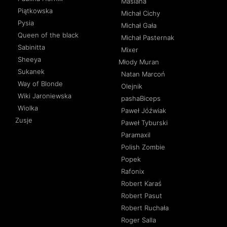
Maślana
Piątkowska
Michał Cichy
Pysia
Michał Gała
Queen of the black
Michał Pasternak
Sabinitta
Mixer
Sheeya
Młody Muran
Sukanek
Natan Marcoń
Way of Blonde
Olejnik
Wiki Jaroniewska
pashaBiceps
Wiolka
Paweł Jóźwiak
Zusje
Paweł Tyburski
Paramaxil
Polish Zombie
Popek
Rafonix
Robert Karaś
Robert Pasut
Robert Ruchała
Roger Salla