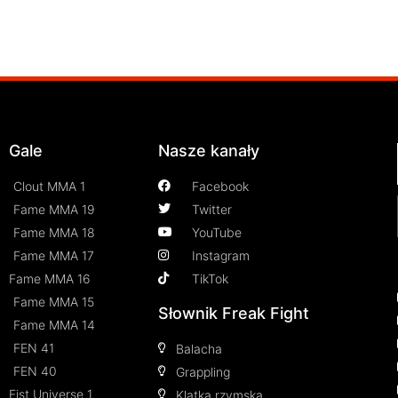
Gale
Nasze kanały
Clout MMA 1
Facebook
Fame MMA 19
Twitter
Fame MMA 18
YouTube
Fame MMA 17
Instagram
Fame MMA 16
TikTok
Fame MMA 15
Słownik Freak Fight
Fame MMA 14
FEN 41
Balacha
FEN 40
Grappling
Fist Universe 1
Klatka rzymska