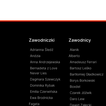
Zawodniczki
Zawodnicy
Adrianna Śledź
Alanik
Andzia
Alberto
Anna Andrzejewska
Amadeusz Ferrari
Bernadeta z Love
Bartosz Leśko
Never Lies
Bartłomiej Gładkowicz
Dagmara Szewczyk
Borys Borkowski
Dominika Rybak
Boxdel
Emilia Czerwińska
Czarek Jóźwik
Ewa Brodnicka
Daro Lew
Fagata
Dawid Załęcki