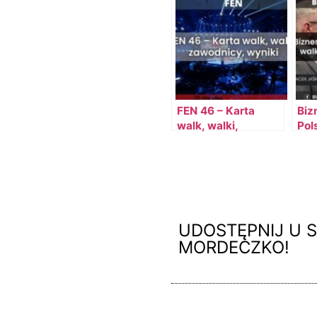
FEN 46 – Karta
Biz
walk, walki,
Pol
zawodnicy, PPV,
wal
wyniki
bile
UDOSTĘPNIJ U S
MORDECZKO!