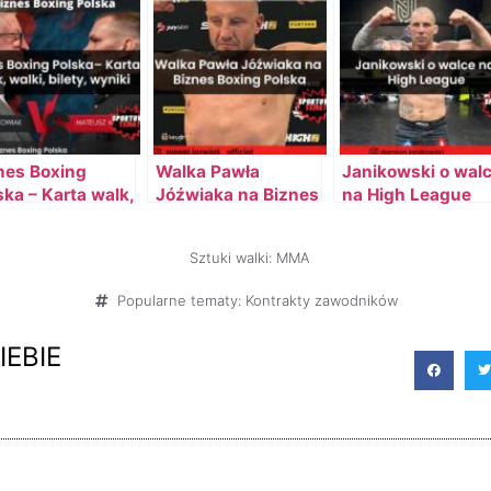
nes Boxing
Walka Pawła
Janikowski o wal
ska – Karta walk,
Jóźwiaka na Biznes
na High League
ki, zawodnicy,
Boxing
ty
Sztuki walki:
MMA
Popularne tematy:
Kontrakty zawodników
IEBIE