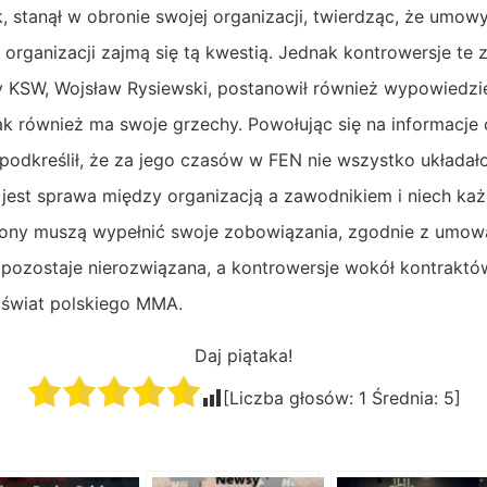
, stanął w obronie swojej organizacji, twierdząc, że umow
organizacji zajmą się tą kwestią. Jednak kontrowersje te z
y KSW, Wojsław Rysiewski, postanowił również wypowiedzie
ak również ma swoje grzechy. Powołując się na informacje
podkreślił, że za jego czasów w FEN nie wszystko układał
 jest sprawa między organizacją a zawodnikiem i niech ka
trony muszą wypełnić swoje zobowiązania, zgodnie z umo
 pozostaje nierozwiązana, a kontrowersje wokół kontrak
a świat polskiego MMA.
Daj piątaka!
[Liczba głosów:
1
Średnia:
5
]