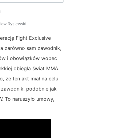
i
ław Rysiewski
rację Fight Exclusive
ą, a zarówno sam zawodnik,
któw i obowiązków wobec
ekkiej obiegła świat MMA.
 że ten akt miał na celu
 zawodnik, podobnie jak
SW. To naruszyło umowy,