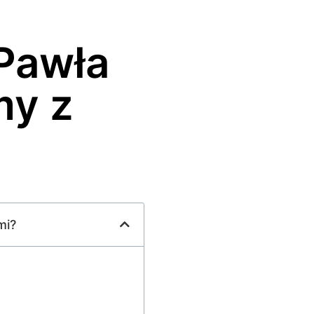
Pawła
my z
mi?