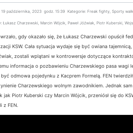
19 października, 2023
godz.
15:39
Kategorie:
Freak fighty
,
Sporty walk
:
Łukasz Charzewski
,
Marcin Wójcik
,
Paweł Jóźwiak
,
Piotr Kuberski
,
Wojs
rzało, gdy okazało się, że Łukasz Charzewski opuścił fede
izacji KSW. Cała sytuacja wydaje się być owiana tajemnic
óźwiak, zostali wplątani w kontrowersje dotyczące kontra
 temu informacja o pozbawieniu Charzewskiego pasa wagi l
 być odmowa pojedynku z Kacprem Formelą. FEN twierdziło,
czynienie Charzewskiego wolnym zawodnikiem. Jednak sam
ak jak Piotr Kuberski czy Marcin Wójcik, przeniósł się do K
li z FEN.