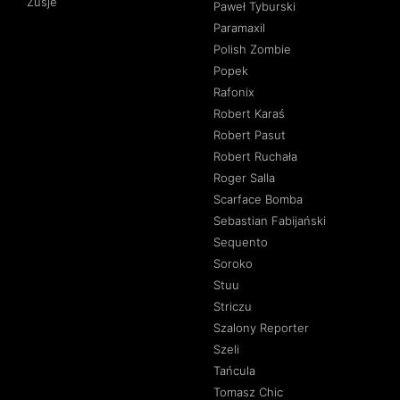
Zusje
Paweł Tyburski
Paramaxil
Polish Zombie
Popek
Rafonix
Robert Karaś
Robert Pasut
Robert Ruchała
Roger Salla
Scarface Bomba
Sebastian Fabijański
Sequento
Soroko
Stuu
Striczu
Szalony Reporter
Szeli
Tańcula
Tomasz Chic