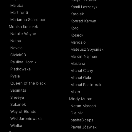
Maluba
Kamil Łaszczyk
Martirenti
Karolek
Marianna Schreiber
Konrad Karwat
Monika Kociołek
Koro
Natalie Wayne
Kosecki
Natsu
Mandzio
Navcia
Mateusz Spysiński
Olciak93
Marcin Najman
Paulina Hornik
Maślana
Piątkowska
Michał Cichy
Pysia
Michał Gała
Queen of the black
Michał Pasternak
Sabinitta
Mixer
Sheeya
Młody Muran
Sukanek
Natan Marcoń
Way of Blonde
Olejnik
Wiki Jaroniewska
pashaBiceps
Wiolka
Paweł Jóźwiak