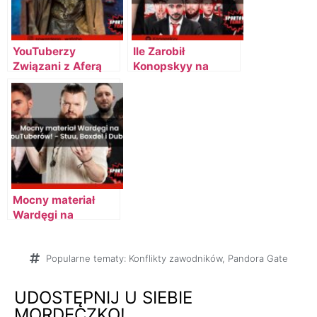
YouTuberzy
Ile Zarobił
Związani z Aferą
Konopskyy na
Grożą Sylwestrowi
Filmie Pandora
Wardędze?!
Gate? Finansowy
Sukces Młodego
Youtubera
Mocny materiał
Wardęgi na
YouTuberów! –
Stuu, Fagata,
Boxdel i Dubiel
Popularne tematy:
Konflikty zawodników
,
Pandora Gate
zamieszani?
UDOSTĘPNIJ U SIEBIE
MORDECZKO!