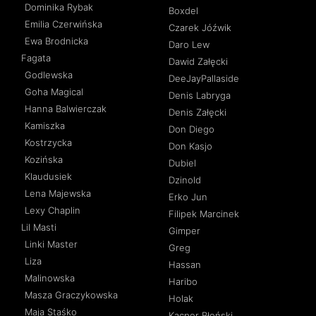
Dominika Rybak
Boxdel
Emilia Czerwińska
Czarek Jóźwik
Ewa Brodnicka
Daro Lew
Fagata
Dawid Załęcki
Godlewska
DeeJayPallaside
Goha Magical
Denis Labryga
Hanna Balwierczak
Denis Załęcki
Kamiszka
Don Diego
Kostrzycka
Don Kasjo
Kozińska
Dubiel
Klaudusiek
Dzinold
Lena Majewska
Erko Jun
Lexy Chaplin
Filipek Marcinek
Lil Masti
Gimper
Linki Master
Greg
Liza
Hassan
Malinowska
Haribo
Masza Graczykowska
Holak
Maja Staśko
Kacper Błoński