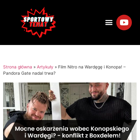
Strona główna
»
Artykuły
»
Film Nitro na Wardęgę i Konopa! –
Pandora Gate nadal trwa?