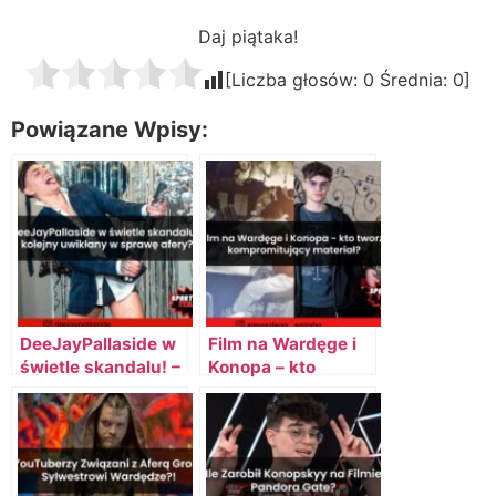
Daj piątaka!
[Liczba głosów:
0
Średnia:
0
]
Powiązane Wpisy:
DeeJayPallaside w
Film na Wardęge i
świetle skandalu! –
Konopa – kto
kolejny uwikłany w
tworzy
sprawę afery?!
kompromitujący
materiał?