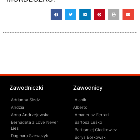
Zawodniczki
Zawodnicy
Adrianna Śledź
Alanik
Andzia
Alberto
Anna Andrzejewska
Amadeusz Ferrari
Bernadeta z Love Never
Bartosz Leśko
Lies
Bartłomiej Gładkowicz
Dagmara Szewczyk
Borys Borkowski