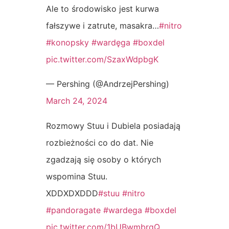
Ale to środowisko jest kurwa
fałszywe i zatrute, masakra…
#nitro
#konopsky
#wardęga
#boxdel
pic.twitter.com/SzaxWdpbgK
— Pershing (@AndrzejPershing)
March 24, 2024
Rozmowy Stuu i Dubiela posiadają
rozbieżności co do dat. Nie
zgadzają się osoby o których
wspomina Stuu.
XDDXDXDDD
#stuu
#nitro
#pandoragate
#wardega
#boxdel
pic.twitter.com/1bUBwmbrgQ