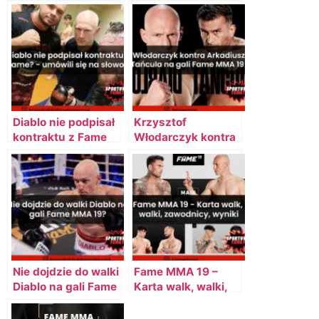
Diablo nie podpisał
Krzysztof
kontraktu z Fame
Włodarczyk kontra
MMA? – umówili się
Arkadiusz Tańcula
na słowo?
na gali Fame MMA
19!
Nie dojdzie do walki
Fame MMA 19 –
Diablo na gali Fame
Karta walk, walki,
MMA 19?
zawodnicy, PPV,
wyniki