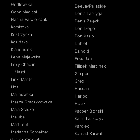
Godlewska
DeeJayPallaside
Goha Magical
Denis Labryga
Hanna Balwierczak
Denis Załęcki
Kamiszka
Don Diego
Kostrzycka
Don Kasjo
Kozińska
Dubiel
Klaudusiek
Dzinold
Lena Majewska
Erko Jun
Lexy Chaplin
Filipek Marcinek
Lil Masti
Gimper
Linki Master
Greg
Liza
Hassan
Malinowska
Haribo
Masza Graczykowska
Holak
Maja Staśko
Kacper Błoński
Maluba
Kamil Łaszczyk
Martirenti
Karolek
Marianna Schreiber
Konrad Karwat
Monika Kociołek