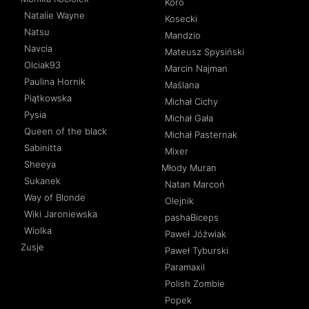
Koro
Natalie Wayne
Kosecki
Natsu
Mandzio
Navcia
Mateusz Spysiński
Olciak93
Marcin Najman
Paulina Hornik
Maślana
Piątkowska
Michał Cichy
Pysia
Michał Gała
Queen of the black
Michał Pasternak
Sabinitta
Mixer
Sheeya
Młody Muran
Sukanek
Natan Marcoń
Way of Blonde
Olejnik
Wiki Jaroniewska
pashaBiceps
Wiolka
Paweł Jóźwiak
Zusje
Paweł Tyburski
Paramaxil
Polish Zombie
Popek