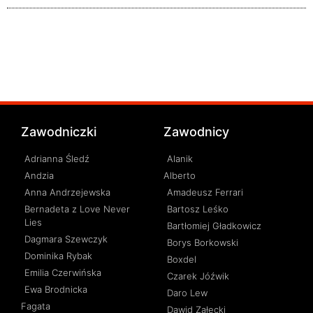
Zawodniczki
Zawodnicy
Adrianna Śledź
Alanik
Andzia
Alberto
Anna Andrzejewska
Amadeusz Ferrari
Bernadeta z Love Never
Bartosz Leśko
Lies
Bartłomiej Gładkowicz
Dagmara Szewczyk
Borys Borkowski
Dominika Rybak
Boxdel
Emilia Czerwińska
Czarek Jóźwik
Ewa Brodnicka
Daro Lew
Fagata
Dawid Załęcki