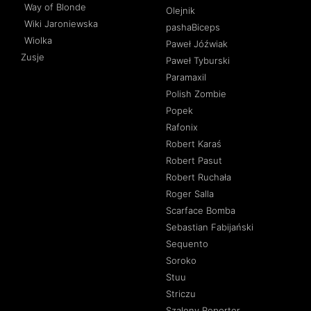
Way of Blonde
Olejnik
Wiki Jaroniewska
pashaBiceps
Wiolka
Paweł Jóźwiak
Zusje
Paweł Tyburski
Paramaxil
Polish Zombie
Popek
Rafonix
Robert Karaś
Robert Pasut
Robert Ruchała
Roger Salla
Scarface Bomba
Sebastian Fabijański
Sequento
Soroko
Stuu
Striczu
Szalony Reporter