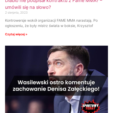
Diablo nie podpisał kontraktu z Fame MMA? –
umówili się na słowo?
2 sierpnia, 2023
Kontrowersje wokół organizacji FAME MMA narastają. Po
ogłoszeniu, że były mistrz świata w boksie, Krzysztof
Czytaj więcej »