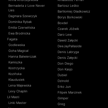
Bernadeta z Love Never
Bartosz Leśko
Lies
Bartłomiej Gładkowicz
Dagmara Szewczyk
Borys Borkowski
Dominika Rybak
Boxdel
Emilia Czerwińska
Czarek Jóźwik
Ewa Brodnicka
Daro Lew
Fagata
Dawid Załęcki
Godlewska
DeeJayPallaside
Goha Magical
Denis Labryga
Hanna Balwierczak
Denis Załęcki
Kamiszka
Don Diego
Kostrzycka
Don Kasjo
Kozińska
Dubiel
Klaudusiek
Dzinold
Lena Majewska
Erko Jun
Lexy Chaplin
Filipek Marcinek
Lil Masti
Gimper
Linki Master
Greg