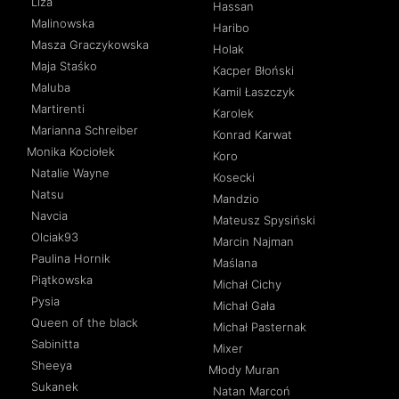
Liza
Hassan
Malinowska
Haribo
Masza Graczykowska
Holak
Maja Staśko
Kacper Błoński
Maluba
Kamil Łaszczyk
Martirenti
Karolek
Marianna Schreiber
Konrad Karwat
Monika Kociołek
Koro
Natalie Wayne
Kosecki
Natsu
Mandzio
Navcia
Mateusz Spysiński
Olciak93
Marcin Najman
Paulina Hornik
Maślana
Piątkowska
Michał Cichy
Pysia
Michał Gała
Queen of the black
Michał Pasternak
Sabinitta
Mixer
Sheeya
Młody Muran
Sukanek
Natan Marcoń