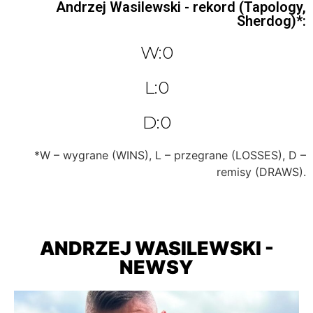
Andrzej Wasilewski - rekord (Tapology,
Sherdog)*:
W:0
L:0
D:0
*W – wygrane (WINS), L – przegrane (LOSSES), D –
remisy (DRAWS).
ANDRZEJ WASILEWSKI -
NEWSY