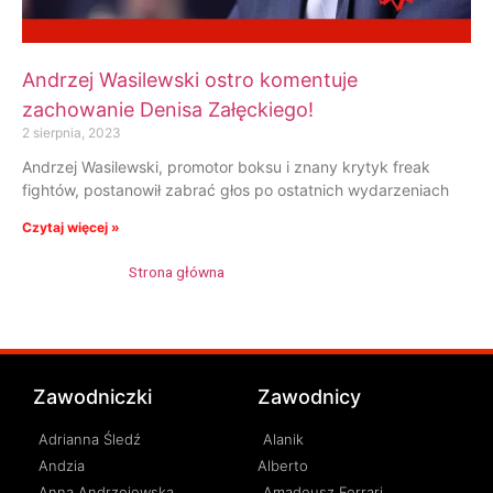
Andrzej Wasilewski ostro komentuje
zachowanie Denisa Załęckiego!
2 sierpnia, 2023
Andrzej Wasilewski, promotor boksu i znany krytyk freak
fightów, postanowił zabrać głos po ostatnich wydarzeniach
Czytaj więcej »
Strona główna
»
Andrzej Wasilewski
Zawodniczki
Zawodnicy
Adrianna Śledź
Alanik
Andzia
Alberto
Anna Andrzejewska
Amadeusz Ferrari