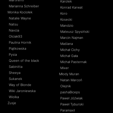
Karolek
Marianna Schreiber
Konrad Karwat
Monika Kociołek
Koro
Natalie Wayne
Kosecki
Natsu
Mandzio
Navcia
Mateusz Spysiński
Olciak93
Marcin Najman
Paulina Hornik
Maślana
Piątkowska
Michał Cichy
Pysia
Michał Gała
Queen of the black
Michał Pasternak
Sabinitta
Mixer
Sheeya
Młody Muran
Sukanek
Natan Marcoń
Way of Blonde
Olejnik
Wiki Jaroniewska
pashaBiceps
Wiolka
Paweł Jóźwiak
Zusje
Paweł Tyburski
Paramaxil