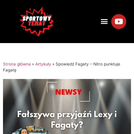
Strona główna
»
Artykuły
»
Spowiedź Fagaty – Nitro punktuje
Fagatę