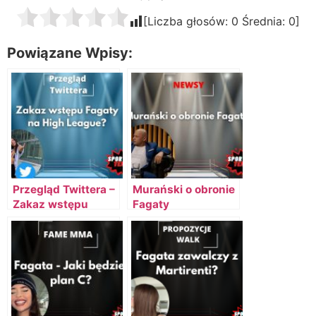
[Liczba głosów:
0
Średnia:
0
]
Powiązane Wpisy:
Przegląd Twittera –
Murański o obronie
Zakaz wstępu
Fagaty
Fagaty na High
League?