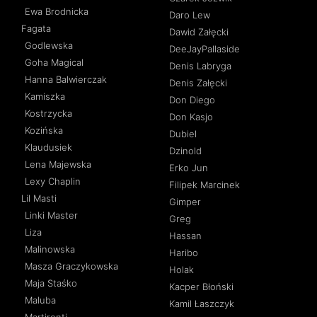
Ewa Brodnicka
Daro Lew
Fagata
Dawid Załęcki
Godlewska
DeeJayPallaside
Goha Magical
Denis Labryga
Hanna Balwierczak
Denis Załęcki
Kamiszka
Don Diego
Kostrzycka
Don Kasjo
Kozińska
Dubiel
Klaudusiek
Dzinold
Lena Majewska
Erko Jun
Lexy Chaplin
Filipek Marcinek
Lil Masti
Gimper
Linki Master
Greg
Liza
Hassan
Malinowska
Haribo
Masza Graczykowska
Holak
Maja Staśko
Kacper Błoński
Maluba
Kamil Łaszczyk
Martirenti