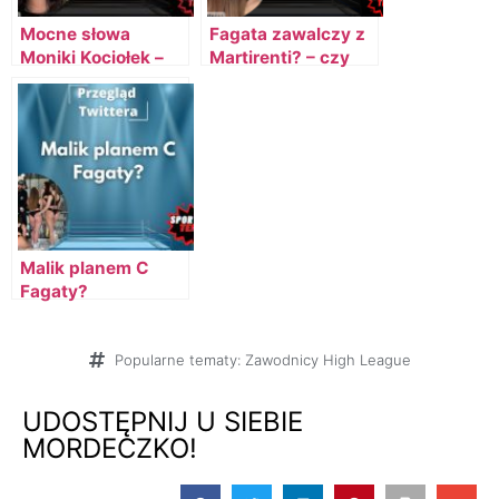
Mocne słowa
Fagata zawalczy z
Moniki Kociołek –
Martirenti? – czy
czy Fagata
szykuje się nam
wyprowadziła ją z
nowe ciekawe
równowagi?
zestawienie?
Malik planem C
Fagaty?
Popularne tematy:
Zawodnicy High League
UDOSTĘPNIJ U SIEBIE
MORDECZKO!