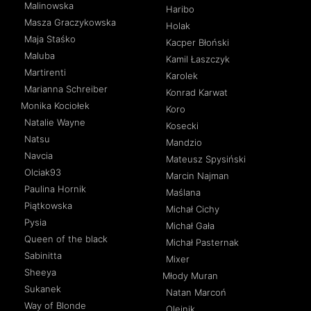
Malinowska
Haribo
Masza Graczykowska
Holak
Maja Staśko
Kacper Błoński
Maluba
Kamil Łaszczyk
Martirenti
Karolek
Marianna Schreiber
Konrad Karwat
Monika Kociołek
Koro
Natalie Wayne
Kosecki
Natsu
Mandzio
Navcia
Mateusz Spysiński
Olciak93
Marcin Najman
Paulina Hornik
Maślana
Piątkowska
Michał Cichy
Pysia
Michał Gała
Queen of the black
Michał Pasternak
Sabinitta
Mixer
Sheeya
Młody Muran
Sukanek
Natan Marcoń
Way of Blonde
Olejnik