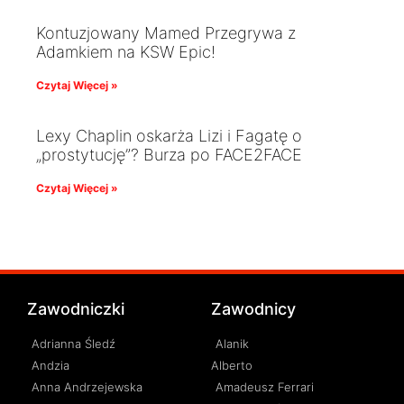
Kontuzjowany Mamed Przegrywa z
Adamkiem na KSW Epic!
Czytaj Więcej »
Lexy Chaplin oskarża Lizi i Fagatę o
„prostytucję”? Burza po FACE2FACE
Czytaj Więcej »
Zawodniczki
Zawodnicy
Adrianna Śledź
Alanik
Andzia
Alberto
Anna Andrzejewska
Amadeusz Ferrari