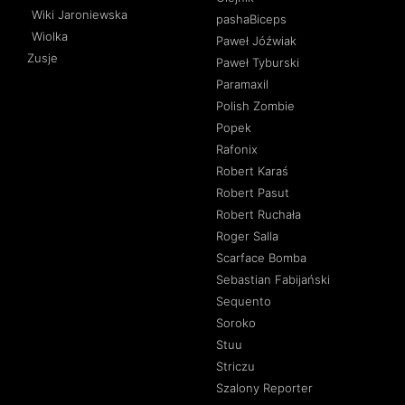
Wiki Jaroniewska
pashaBiceps
Wiolka
Paweł Jóźwiak
Zusje
Paweł Tyburski
Paramaxil
Polish Zombie
Popek
Rafonix
Robert Karaś
Robert Pasut
Robert Ruchała
Roger Salla
Scarface Bomba
Sebastian Fabijański
Sequento
Soroko
Stuu
Striczu
Szalony Reporter