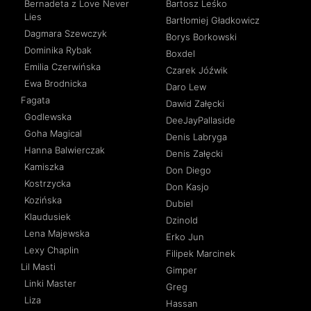
Bernadeta z Love Never
Bartosz Leśko
Lies
Bartłomiej Gładkowicz
Dagmara Szewczyk
Borys Borkowski
Dominika Rybak
Boxdel
Emilia Czerwińska
Czarek Jóźwik
Ewa Brodnicka
Daro Lew
Fagata
Dawid Załęcki
Godlewska
DeeJayPallaside
Goha Magical
Denis Labryga
Hanna Balwierczak
Denis Załęcki
Kamiszka
Don Diego
Kostrzycka
Don Kasjo
Kozińska
Dubiel
Klaudusiek
Dzinold
Lena Majewska
Erko Jun
Lexy Chaplin
Filipek Marcinek
Lil Masti
Gimper
Linki Master
Greg
Liza
Hassan