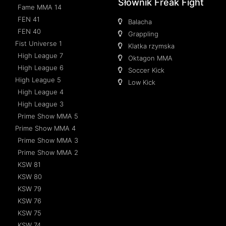
Słownik Freak Fight
Fame MMA 14
FEN 41
Balacha
FEN 40
Grappling
Fist Universe 1
Klatka rzymska
High League 7
Oktagon MMA
High League 6
Soccer Kick
High League 5
Low Kick
High League 4
High League 3
Prime Show MMA 5
Prime Show MMA 4
Prime Show MMA 3
Prime Show MMA 2
KSW 81
KSW 80
KSW 79
KSW 76
KSW 75
KSW 74