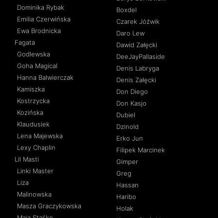
Dominika Rybak
Boxdel
Emilia Czerwińska
Czarek Jóźwik
Ewa Brodnicka
Daro Lew
Fagata
Dawid Załęcki
Godlewska
DeeJayPallaside
Goha Magical
Denis Labryga
Hanna Balwierczak
Denis Załęcki
Kamiszka
Don Diego
Kostrzycka
Don Kasjo
Kozińska
Dubiel
Klaudusiek
Dzinold
Lena Majewska
Erko Jun
Lexy Chaplin
Filipek Marcinek
Lil Masti
Gimper
Linki Master
Greg
Liza
Hassan
Malinowska
Haribo
Masza Graczykowska
Holak
Maja Staśko