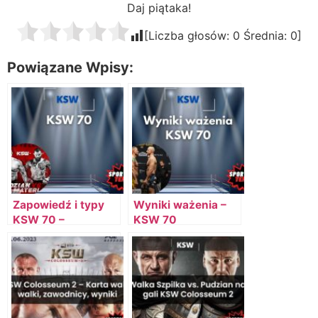
Daj piątaka!
[Liczba głosów:
0
Średnia:
0
]
Powiązane Wpisy:
Zapowiedź i typy
Wyniki ważenia –
KSW 70 –
KSW 70
Pudzianowski vs
Materla