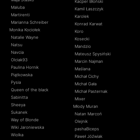
Kacper Błoński
Maluba
Kamil Łaszczyk
Martirenti
Karolek
Marianna Schreiber
Konrad Karwat
Monika Kociołek
Koro
Natalie Wayne
Kosecki
Natsu
Mandzio
Navcia
Mateusz Spysiński
Olciak93
Marcin Najman
Paulina Hornik
Maślana
Piątkowska
Michał Cichy
Pysia
Michał Gała
Queen of the black
Michał Pasternak
Sabinitta
Mixer
Sheeya
Młody Muran
Sukanek
Natan Marcoń
Way of Blonde
Olejnik
Wiki Jaroniewska
pashaBiceps
Wiolka
Paweł Jóźwiak