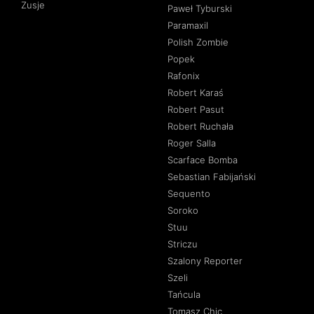
Zusje
Paweł Tyburski
Paramaxil
Polish Zombie
Popek
Rafonix
Robert Karaś
Robert Pasut
Robert Ruchała
Roger Salla
Scarface Bomba
Sebastian Fabijański
Sequento
Soroko
Stuu
Striczu
Szalony Reporter
Szeli
Tańcula
Tomasz Chic