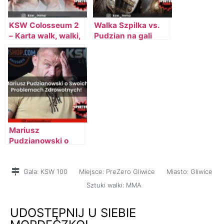
KSW Colosseum 2
Walka Szpilka vs.
– Karta walk, walki,
Pudzian na gali
zawodnicy, PPV,
KSW Colosseum 2
wyniki
Mariusz
Pudzianowski o
Swoich Problemach
Zdrowotnych!
Gala:
KSW 100
Miejsce:
PreZero Gliwice
Miasto:
Gliwice
Sztuki walki:
MMA
UDOSTĘPNIJ U SIEBIE