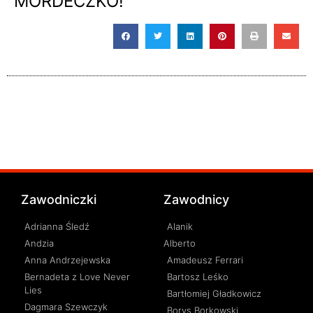
MORDECZKO!
Zawodniczki
Zawodnicy
Adrianna Śledź
Alanik
Andzia
Alberto
Anna Andrzejewska
Amadeusz Ferrari
Bernadeta z Love Never
Bartosz Leśko
Lies
Bartłomiej Gładkowicz
Dagmara Szewczyk
Borys Borkowski