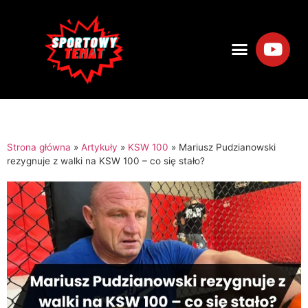
Strona główna
»
Artykuły
»
KSW 100
»
Mariusz Pudzianowski
rezygnuje z walki na KSW 100 – co się stało?