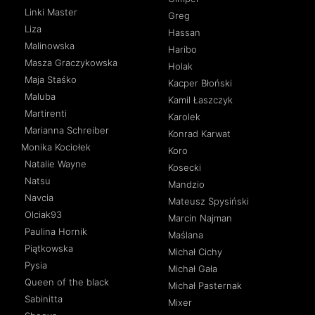
Linki Master
Greg
Liza
Hassan
Malinowska
Haribo
Masza Graczykowska
Holak
Maja Staśko
Kacper Błoński
Maluba
Kamil Łaszczyk
Martirenti
Karolek
Marianna Schreiber
Konrad Karwat
Monika Kociołek
Koro
Natalie Wayne
Kosecki
Natsu
Mandzio
Navcia
Mateusz Spysiński
Olciak93
Marcin Najman
Paulina Hornik
Maślana
Piątkowska
Michał Cichy
Pysia
Michał Gała
Queen of the black
Michał Pasternak
Sabinitta
Mixer