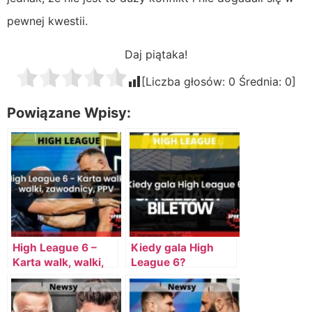
pewnej kwestii.
Daj piątaka!
[Liczba głosów:
0
Średnia:
0
]
Powiązane Wpisy:
High League 6 –
Kiedy gala High
Karta walk, walki,
League 6?
zawodnicy, PPV,
darmowe streamy
(darmowe kody)