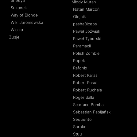
Sheeya
Młody Muran
Sukanek
Natan Marcoń
Way of Blonde
Olejnik
Wiki Jaroniewska
pashaBiceps
Wiolka
Paweł Jóźwiak
Zusje
Paweł Tyburski
Paramaxil
Polish Zombie
Popek
Rafonix
Robert Karaś
Robert Pasut
Robert Ruchała
Roger Salla
Scarface Bomba
Sebastian Fabijański
Sequento
Soroko
Stuu