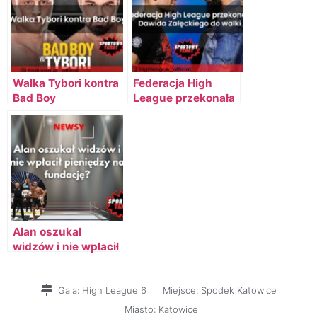
Walka Tybori kontra
Federacja High
Bad Boy
League przekonała
Dawida Załęckiego
do walki
Alan oszukał
widzów i nie wpłacił
pieniędzy na
fundację?
Gala:
High League 6
Miejsce:
Spodek Katowice
Miasto:
Katowice