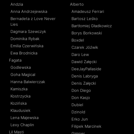
Andzia
Alberto
Anna Andrzejewska
Amadeusz Ferrari
Bernadeta z Love Never
Bartosz Leśko
Lies
Bartłomiej Gładkowicz
Dagmara Szewczyk
Borys Borkowski
Dominika Rybak
Boxdel
Emilia Czerwińska
Czarek Jóźwik
Ewa Brodnicka
Daro Lew
Fagata
Dawid Załęcki
Godlewska
DeeJayPallaside
Goha Magical
Denis Labryga
Hanna Balwierczak
Denis Załęcki
Kamiszka
Don Diego
Kostrzycka
Don Kasjo
Kozińska
Dubiel
Klaudusiek
Dzinold
Lena Majewska
Erko Jun
Lexy Chaplin
Filipek Marcinek
Lil Masti
Gimper