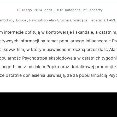
13 lutego, 2024
godz.
13:02
Kategorie:
Influencerzy
awodnicy:
Boxdel
,
Psychotrop Alan Gruchała
,
Wardęga
Federacja:
FAME
m internecie obfitują w kontrowersje i skandale, a ostatnim
gatywnych informacji na temat popularnego influencera – Ps
blikował film, w którym ujawniono mroczną przeszłość Ala
Popularność Psychotropa eksplodowała w ostatnich tygodni
yjnego filmu z udziałem Popka oraz dodatkowej promocji ze
e ostatnie doniesienia ujawniają, że za popularnością Ps