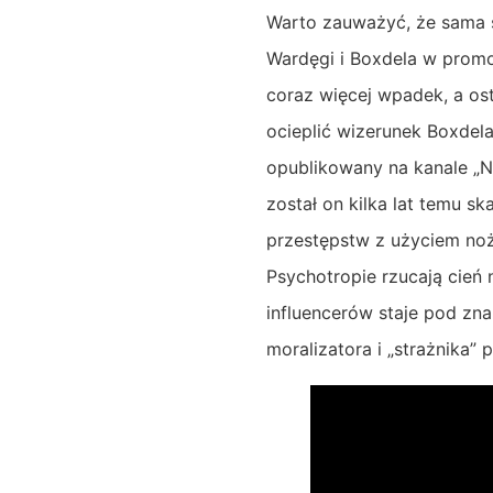
Warto zauważyć, że sama s
Wardęgi i Boxdela w promoc
coraz więcej wpadek, a os
ocieplić wizerunek Boxdela
opublikowany na kanale „Ni
został on kilka lat temu sk
przestępstw z użyciem noża
Psychotropie rzucają cień
influencerów staje pod zna
moralizatora i „strażnika” 