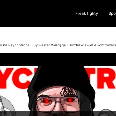
Freak fighty
Spo
y na Psychotropa – Sylwester Wardęga i Boxdel w świetle kontrowers