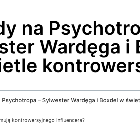
dy na Psychotro
ster Wardęga i 
etle kontrower
na Psychotropa – Sylwester Wardęga i Boxdel w świe
mują kontrowersyjnego Influencera?