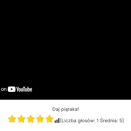
Daj piątaka!
[Liczba głosów:
1
Średnia:
5
]