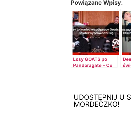
Powiązane Wpisy:
Losy GOATS po
Dee
Pandoragate – Co
świ
Stanie Się z
kol
Topowym
spr
Projektem?
[AKTUALIZACJA]
UDOSTĘPNIJ U S
MORDECZKO!