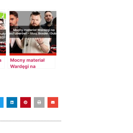
a
Mocny materiał
Wardęgi na
YouTuberów! –
Stuu, Fagata,
Boxdel i Dubiel
zamieszani?