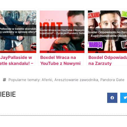
JayPallaside w
Boxdel Wraca na
Boxdel Odpowiad
etle skandalu! –
YouTube z Nowymi
na Zarzuty
ejny uwikłany w
Projektami? – Film
Szalonego
awę afery?!
życie po Pandora
Reportera – Kupił
Popularne tematy:
Aferki
,
Aresztowanie zawodnika
,
Pandora Gate
Gate!
mieszkanie
Olciak93?
IEBIE