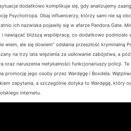
ytuacja dodatkowo komplikuje się, gdy analizujemy zaan
ję Psychotropa. Obaj influencerzy, którzy sami nie są obc
tatnio ich nazwiska pojawiły się w aferze Pandora Gate. M
 i nawiązać bliższą współpracę, co dodatkowo podniosło wi
e wiem, ale się dowiem” odsłania przeszłość kryminalną Ps
azany na trzy lata więzienia za usiłowanie zabójstwa, a póź
 oraz naruszenia nietykalności funkcjonariuszy policji. Te
 na promocję jego osoby przez Wardęgę i Boxdela. Wątpliw
kiem zapytania, a szczególnie dotyka to Wardęgę, który o
polskiego internetu.