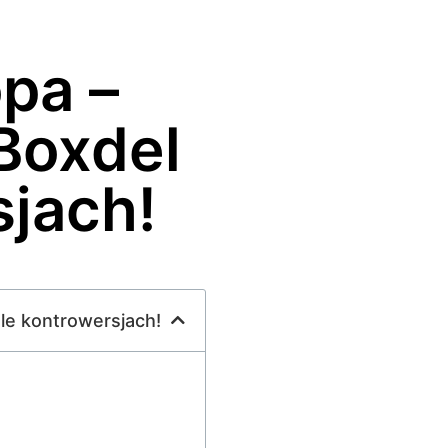
pa –
Boxdel
sjach!
tle kontrowersjach!