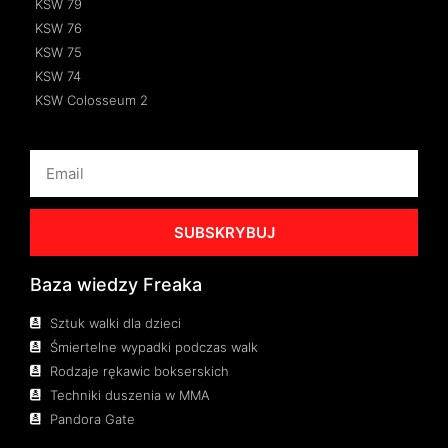
KSW 79
KSW 76
KSW 75
KSW 74
KSW Colosseum 2
SUBSKRYBUJ
Baza wiedzy Freaka
Sztuk walki dla dzieci
Śmiertelne wypadki podczas walk
Rodzaje rękawic bokserskich
Techniki duszenia w MMA
Pandora Gate