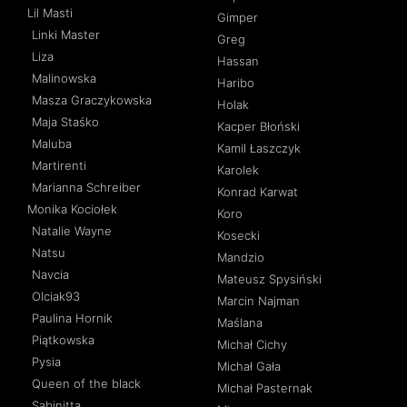
Lil Masti
Gimper
Linki Master
Greg
Liza
Hassan
Malinowska
Haribo
Masza Graczykowska
Holak
Maja Staśko
Kacper Błoński
Maluba
Kamil Łaszczyk
Martirenti
Karolek
Marianna Schreiber
Konrad Karwat
Monika Kociołek
Koro
Natalie Wayne
Kosecki
Natsu
Mandzio
Navcia
Mateusz Spysiński
Olciak93
Marcin Najman
Paulina Hornik
Maślana
Piątkowska
Michał Cichy
Pysia
Michał Gała
Queen of the black
Michał Pasternak
Sabinitta