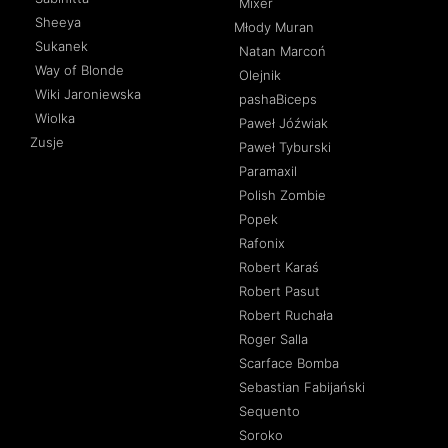
Mixer
Sheeya
Młody Muran
Sukanek
Natan Marcoń
Way of Blonde
Olejnik
Wiki Jaroniewska
pashaBiceps
Wiolka
Paweł Jóźwiak
Zusje
Paweł Tyburski
Paramaxil
Polish Zombie
Popek
Rafonix
Robert Karaś
Robert Pasut
Robert Ruchała
Roger Salla
Scarface Bomba
Sebastian Fabijański
Sequento
Soroko