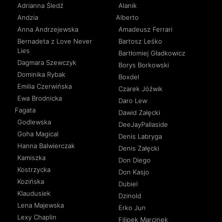
Adrianna Śledź
Alanik
Andzia
Alberto
Anna Andrzejewska
Amadeusz Ferrari
Bernadeta z Love Never
Bartosz Leśko
Lies
Bartłomiej Gładkowicz
Dagmara Szewczyk
Borys Borkowski
Dominika Rybak
Boxdel
Emilia Czerwińska
Czarek Jóźwik
Ewa Brodnicka
Daro Lew
Fagata
Dawid Załęcki
Godlewska
DeeJayPallaside
Goha Magical
Denis Labryga
Hanna Balwierczak
Denis Załęcki
Kamiszka
Don Diego
Kostrzycka
Don Kasjo
Kozińska
Dubiel
Klaudusiek
Dzinold
Lena Majewska
Erko Jun
Lexy Chaplin
Filipek Marcinek