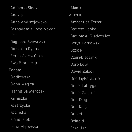
Adrianna Śledź
Alanik
Andzia
Alberto
Anna Andrzejewska
Amadeusz Ferrari
Bernadeta z Love Never
Bartosz Leśko
Lies
Bartłomiej Gładkowicz
Dagmara Szewczyk
Borys Borkowski
Dominika Rybak
Boxdel
Emilia Czerwińska
Czarek Jóźwik
Ewa Brodnicka
Daro Lew
Fagata
Dawid Załęcki
Godlewska
DeeJayPallaside
Goha Magical
Denis Labryga
Hanna Balwierczak
Denis Załęcki
Kamiszka
Don Diego
Kostrzycka
Don Kasjo
Kozińska
Dubiel
Klaudusiek
Dzinold
Lena Majewska
Erko Jun