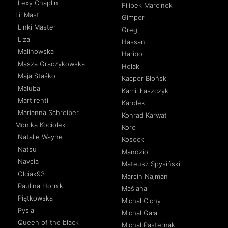
Lexy Chaplin
Filipek Marcinek
Lil Masti
Gimper
Linki Master
Greg
Liza
Hassan
Malinowska
Haribo
Masza Graczykowska
Holak
Maja Staśko
Kacper Błoński
Maluba
Kamil Łaszczyk
Martirenti
Karolek
Marianna Schreiber
Konrad Karwat
Monika Kociołek
Koro
Natalie Wayne
Kosecki
Natsu
Mandzio
Navcia
Mateusz Spysiński
Olciak93
Marcin Najman
Paulina Hornik
Maślana
Piątkowska
Michał Cichy
Pysia
Michał Gała
Queen of the black
Michał Pasternak