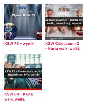
zawodnicy, PPV,
Kolejne starcie na
wyniki!
gali KSW 90!
KSW 75 – wyniki
KSW Colosseum 2
– Karta walk, walki,
zawodnicy, PPV,
wyniki
KSW 84 – Karta
walk, walki,
zawodnicy, PPV,