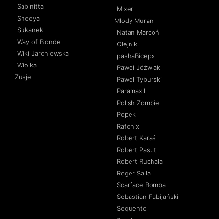
Sabinitta
Mixer
Sheeya
Młody Muran
Sukanek
Natan Marcoń
Way of Blonde
Olejnik
Wiki Jaroniewska
pashaBiceps
Wiolka
Paweł Jóźwiak
Zusje
Paweł Tyburski
Paramaxil
Polish Zombie
Popek
Rafonix
Robert Karaś
Robert Pasut
Robert Ruchała
Roger Salla
Scarface Bomba
Sebastian Fabijański
Sequento