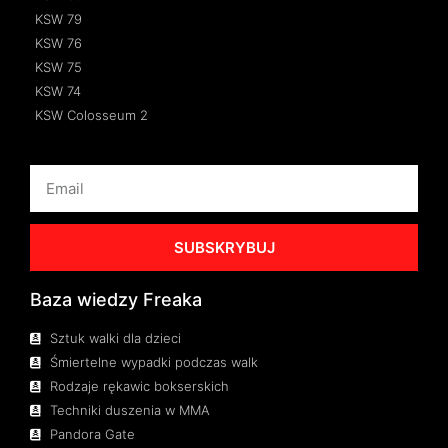
KSW 79
KSW 76
KSW 75
KSW 74
KSW Colosseum 2
SUBSKRYBUJ
Baza wiedzy Freaka
Sztuk walki dla dzieci
Śmiertelne wypadki podczas walk
Rodzaje rękawic bokserskich
Techniki duszenia w MMA
Pandora Gate