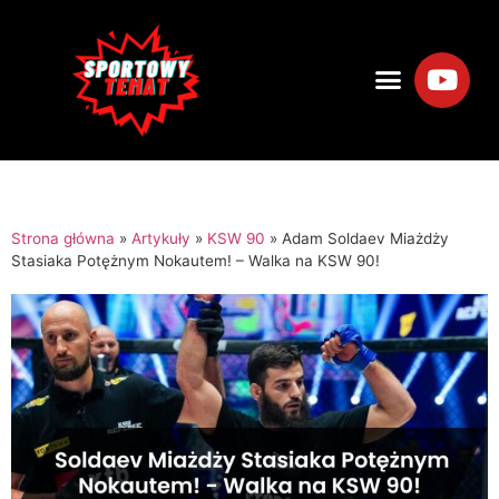
Strona główna
»
Artykuły
»
KSW 90
»
Adam Soldaev Miażdży
Stasiaka Potężnym Nokautem! – Walka na KSW 90!