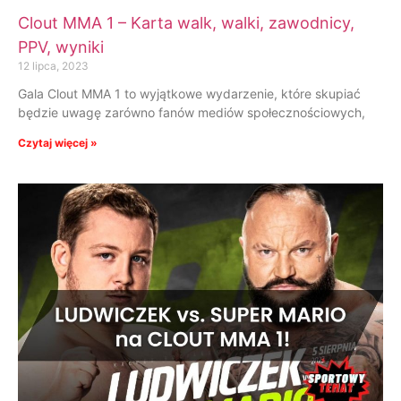
Clout MMA 1 – Karta walk, walki, zawodnicy,
PPV, wyniki
12 lipca, 2023
Gala Clout MMA 1 to wyjątkowe wydarzenie, które skupiać
będzie uwagę zarówno fanów mediów społecznościowych,
Czytaj więcej »