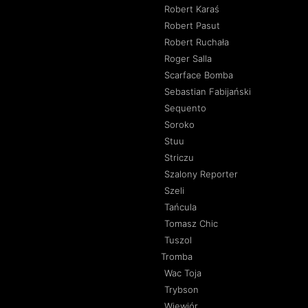
Robert Karaś
Robert Pasut
Robert Ruchała
Roger Salla
Scarface Bomba
Sebastian Fabijański
Sequento
Soroko
Stuu
Striczu
Szalony Reporter
Szeli
Tańcula
Tomasz Chic
Tuszol
Tromba
Wac Toja
Trybson
Wiewiór