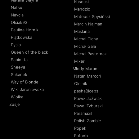
Natalie Wayne
Kosecki
Natsu
Mandzio
Navcia
Mateusz Spysiński
Olciak93
Marcin Najman
Paulina Hornik
Maślana
Piątkowska
Michał Cichy
Pysia
Michał Gała
Queen of the black
Michał Pasternak
Sabinitta
Mixer
Sheeya
Młody Muran
Sukanek
Natan Marcoń
Way of Blonde
Olejnik
Wiki Jaroniewska
pashaBiceps
Wiolka
Paweł Jóźwiak
Zusje
Paweł Tyburski
Paramaxil
Polish Zombie
Popek
Rafonix