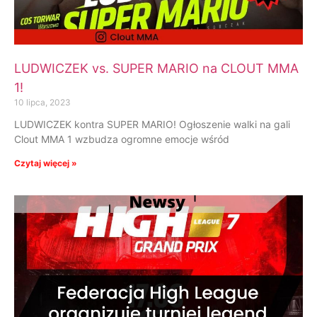
LUDWICZEK vs. SUPER MARIO na CLOUT MMA
1!
10 lipca, 2023
LUDWICZEK kontra SUPER MARIO! Ogłoszenie walki na gali
Clout MMA 1 wzbudza ogromne emocje wśród
Czytaj więcej »