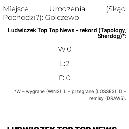
Miejsce Urodzenia (skąd
Pochodzi?): Golczewo
Ludwiczek Top Top News - rekord (Tapology,
Sherdog)*:
W:0
L:2
D:0
*W – wygrane (WINS), L – przegrane (LOSSES), D –
remisy (DRAWS).