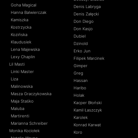
Goha Magical
Denis Labryga
Hanna Balwierczak
Denis Załęcki
Kamiszka
Don Diego
Kostrzycka
Don Kasjo
Kozińska
Dubiel
Klaudusiek
Dzinold
Lena Majewska
Erko Jun
Lexy Chaplin
Filipek Marcinek
Lil Masti
Gimper
Linki Master
Greg
Liza
Hassan
Malinowska
Haribo
Masza Graczykowska
Holak
Maja Staśko
Kacper Błoński
Maluba
Kamil Łaszczyk
Martirenti
Karolek
Marianna Schreiber
Konrad Karwat
Monika Kociołek
Koro