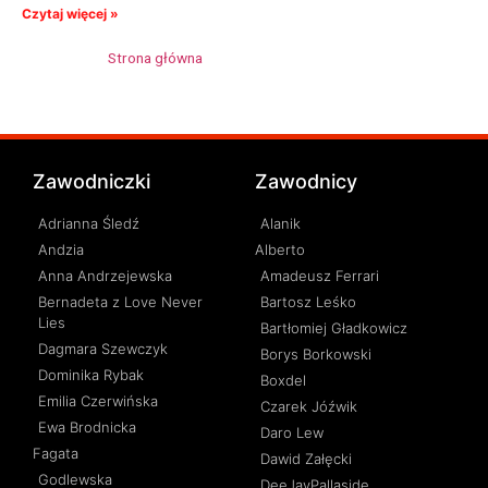
Czytaj więcej »
Strona główna
»
Ludwiczek Top Top News
Zawodniczki
Zawodnicy
Adrianna Śledź
Alanik
Andzia
Alberto
Anna Andrzejewska
Amadeusz Ferrari
Bernadeta z Love Never
Bartosz Leśko
Lies
Bartłomiej Gładkowicz
Dagmara Szewczyk
Borys Borkowski
Dominika Rybak
Boxdel
Emilia Czerwińska
Czarek Jóźwik
Ewa Brodnicka
Daro Lew
Fagata
Dawid Załęcki
Godlewska
DeeJayPallaside