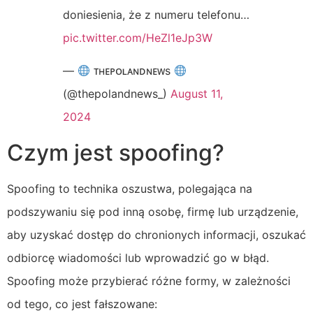
doniesienia, że z numeru telefonu…
pic.twitter.com/HeZl1eJp3W
—
ᴛʜᴇᴘᴏʟᴀɴᴅɴᴇᴡs
(@thepolandnews_)
August 11,
2024
Czym jest spoofing?
Spoofing to technika oszustwa, polegająca na
podszywaniu się pod inną osobę, firmę lub urządzenie,
aby uzyskać dostęp do chronionych informacji, oszukać
odbiorcę wiadomości lub wprowadzić go w błąd.
Spoofing może przybierać różne formy, w zależności
od tego, co jest fałszowane: