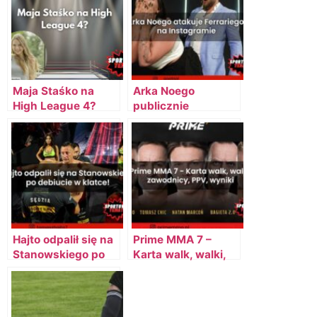
Maja Staśko na
Arka Noego
High League 4?
publicznie
przeprasza
Amadeusza
[AKTUALIZACJA]
Hajto odpalił się na
Prime MMA 7 –
Stanowskiego po
Karta walk, walki,
debiucie w klatce!
zawodnicy, PPV,
wyniki