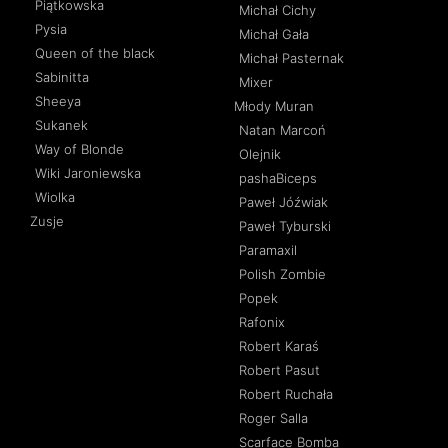
Piątkowska
Michał Cichy
Pysia
Michał Gała
Queen of the black
Michał Pasternak
Sabinitta
Mixer
Sheeya
Młody Muran
Sukanek
Natan Marcoń
Way of Blonde
Olejnik
Wiki Jaroniewska
pashaBiceps
Wiolka
Paweł Jóźwiak
Zusje
Paweł Tyburski
Paramaxil
Polish Zombie
Popek
Rafonix
Robert Karaś
Robert Pasut
Robert Ruchała
Roger Salla
Scarface Bomba