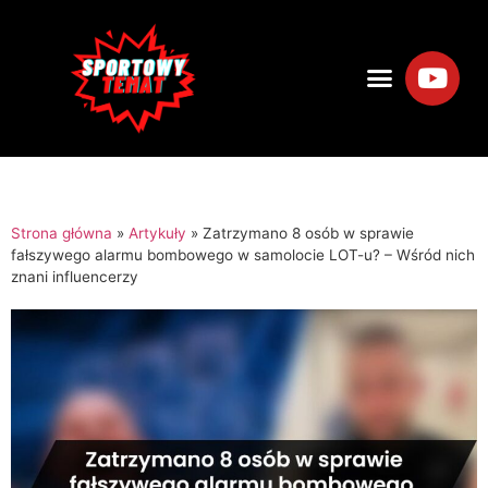
Strona główna
»
Artykuły
»
Zatrzymano 8 osób w sprawie
fałszywego alarmu bombowego w samolocie LOT-u? – Wśród nich
znani influencerzy