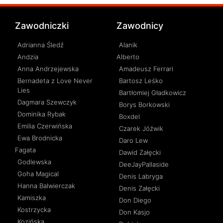
Zawodniczki
Zawodnicy
Adrianna Śledź
Alanik
Andzia
Alberto
Anna Andrzejewska
Amadeusz Ferrari
Bernadeta z Love Never
Bartosz Leśko
Lies
Bartłomiej Gładkowicz
Dagmara Szewczyk
Borys Borkowski
Dominika Rybak
Boxdel
Emilia Czerwińska
Czarek Jóźwik
Ewa Brodnicka
Daro Lew
Fagata
Dawid Załęcki
Godlewska
DeeJayPallaside
Goha Magical
Denis Labryga
Hanna Balwierczak
Denis Załęcki
Kamiszka
Don Diego
Kostrzycka
Don Kasjo
Kozińska