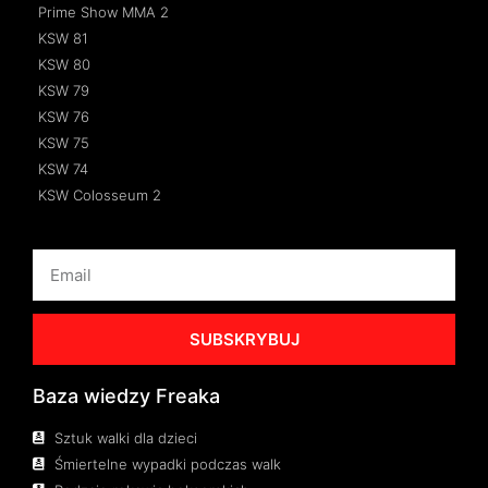
Prime Show MMA 2
KSW 81
KSW 80
KSW 79
KSW 76
KSW 75
KSW 74
KSW Colosseum 2
SUBSKRYBUJ
Baza wiedzy Freaka
Sztuk walki dla dzieci
Śmiertelne wypadki podczas walk