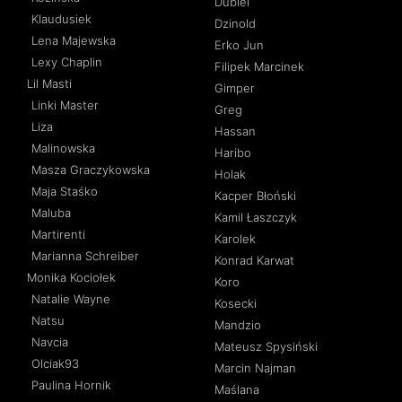
Dubiel
Klaudusiek
Dzinold
Lena Majewska
Erko Jun
Lexy Chaplin
Filipek Marcinek
Lil Masti
Gimper
Linki Master
Greg
Liza
Hassan
Malinowska
Haribo
Masza Graczykowska
Holak
Maja Staśko
Kacper Błoński
Maluba
Kamil Łaszczyk
Martirenti
Karolek
Marianna Schreiber
Konrad Karwat
Monika Kociołek
Koro
Natalie Wayne
Kosecki
Natsu
Mandzio
Navcia
Mateusz Spysiński
Olciak93
Marcin Najman
Paulina Hornik
Maślana