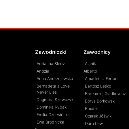
Zawodniczki
Zawodnicy
Adrianna Śledź
Alanik
Andzia
Alberto
Anna Andrzejewska
Amadeusz Ferrari
Bernadeta z Love
Bartosz Leśko
Never Lies
Bartłomiej Gładkowicz
Dagmara Szewczyk
Borys Borkowski
Dominika Rybak
Boxdel
Emilia Czerwińska
Czarek Jóźwik
Ewa Brodnicka
Daro Lew