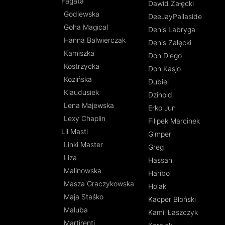
Fagata
Dawid Załęcki
Godlewska
DeeJayPallaside
Goha Magical
Denis Labryga
Hanna Balwierczak
Denis Załęcki
Kamiszka
Don Diego
Kostrzycka
Don Kasjo
Kozińska
Dubiel
Klaudusiek
Dzinold
Lena Majewska
Erko Jun
Lexy Chaplin
Filipek Marcinek
Lil Masti
Gimper
Linki Master
Greg
Liza
Hassan
Malinowska
Haribo
Masza Graczykowska
Holak
Maja Staśko
Kacper Błoński
Maluba
Kamil Łaszczyk
Martirenti