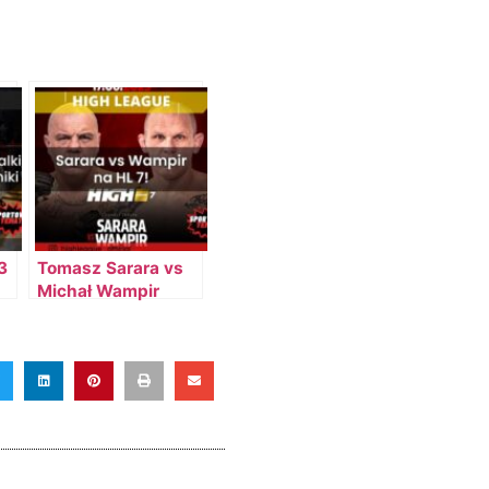
3
Tomasz Sarara vs
Michał Wampir
ch
Pasternak na High
w
League 7