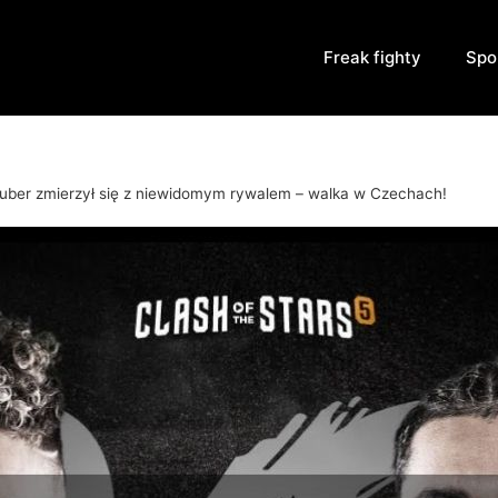
Freak fighty
Spo
uber zmierzył się z niewidomym rywalem – walka w Czechach!