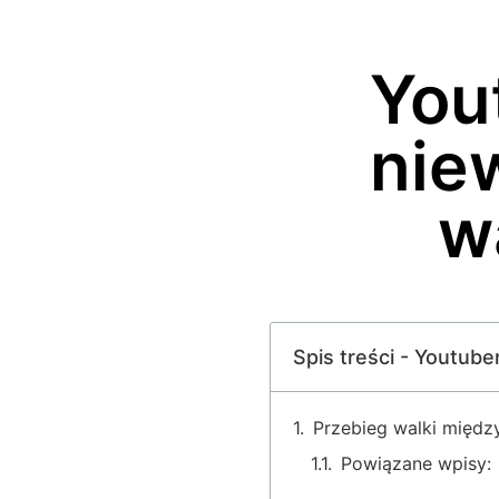
You
nie
w
Spis treści - Youtub
Przebieg walki międ
Powiązane wpisy: