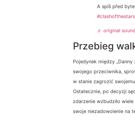
A spíš před by
#clashofthestar
♬ original sound 
Przebieg wal
Pojedynek między „Danny z
swojego przeciwnika, spro
w stanie zagrozić swojemu
Ostatecznie, po decyzji sę
zdarzenie wzbudziło wiele
swoje niezadowolenie na t