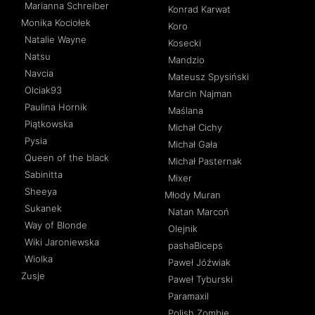
Marianna Schreiber
Konrad Karwat
Monika Kociołek
Koro
Natalie Wayne
Kosecki
Natsu
Mandzio
Navcia
Mateusz Spysiński
Olciak93
Marcin Najman
Paulina Hornik
Maślana
Piątkowska
Michał Cichy
Pysia
Michał Gała
Queen of the black
Michał Pasternak
Sabinitta
Mixer
Sheeya
Młody Muran
Sukanek
Natan Marcoń
Way of Blonde
Olejnik
Wiki Jaroniewska
pashaBiceps
Wiolka
Paweł Jóźwiak
Zusje
Paweł Tyburski
Paramaxil
Polish Zombie