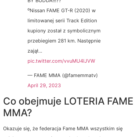
BY BUDDA!!!??
⁰Nissan FAME GT-R (2020) w
limitowanej serii Track Edition
kupiony został z symbolicznym
przebiegiem 281 km. Następnie
zajął…
pic.twitter.com/vvuMU4lJVW
— FAME MMA (@famemmatv)
April 29, 2023
Co obejmuje LOTERIA FAME
MMA?
Okazuje się, że federacja Fame MMA wszystkim się