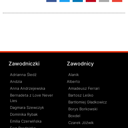
Zawodniczki
Zawodnicy
Adrianna Śledź
Alanik
Andzia
Alberto
Anna Andrzejewska
Amadeusz Ferrari
Bernadeta z Love Never
Bartosz Leśko
Lies
Bartłomiej Gładkowicz
Dagmara Szewczyk
Borys Borkowski
Dominika Rybak
Boxdel
Emilia Czerwińska
Czarek Jóźwik