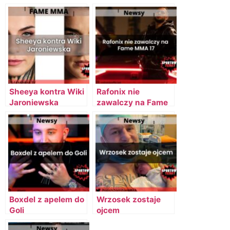
Sheeya kontra Wiki
Rafonix nie
Jaroniewska
zawalczy na Fame
MMA 17
Boxdel z apelem do
Wrzosek zostaje
Goli
ojcem