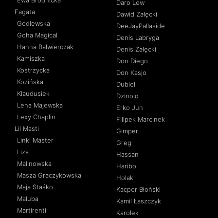
Ewa Brodnicka
Daro Lew
Fagata
Dawid Załęcki
Godlewska
DeeJayPallaside
Goha Magical
Denis Labryga
Hanna Balwierczak
Denis Załęcki
Kamiszka
Don Diego
Kostrzycka
Don Kasjo
Kozińska
Dubiel
Klaudusiek
Dzinold
Lena Majewska
Erko Jun
Lexy Chaplin
Filipek Marcinek
Lil Masti
Gimper
Linki Master
Greg
Liza
Hassan
Malinowska
Haribo
Masza Graczykowska
Holak
Maja Staśko
Kacper Błoński
Maluba
Kamil Łaszczyk
Martirenti
Karolek