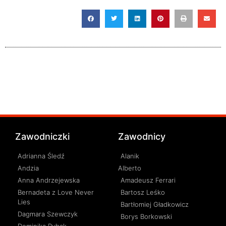
Zawodniczki
Zawodnicy
Adrianna Śledź
Alanik
Andzia
Alberto
Anna Andrzejewska
Amadeusz Ferrari
Bernadeta z Love Never
Bartosz Leśko
Lies
Bartłomiej Gładkowicz
Dagmara Szewczyk
Borys Borkowski