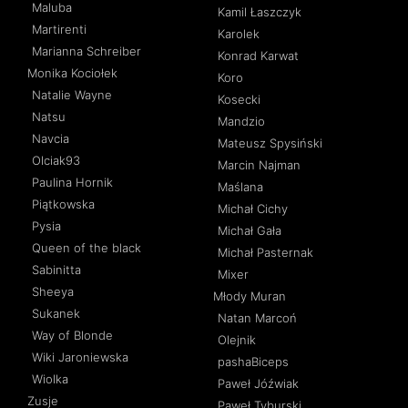
Maluba
Kamil Łaszczyk
Martirenti
Karolek
Marianna Schreiber
Konrad Karwat
Monika Kociołek
Koro
Natalie Wayne
Kosecki
Natsu
Mandzio
Navcia
Mateusz Spysiński
Olciak93
Marcin Najman
Paulina Hornik
Maślana
Piątkowska
Michał Cichy
Pysia
Michał Gała
Queen of the black
Michał Pasternak
Sabinitta
Mixer
Sheeya
Młody Muran
Sukanek
Natan Marcoń
Way of Blonde
Olejnik
Wiki Jaroniewska
pashaBiceps
Wiolka
Paweł Jóźwiak
Zusje
Paweł Tyburski