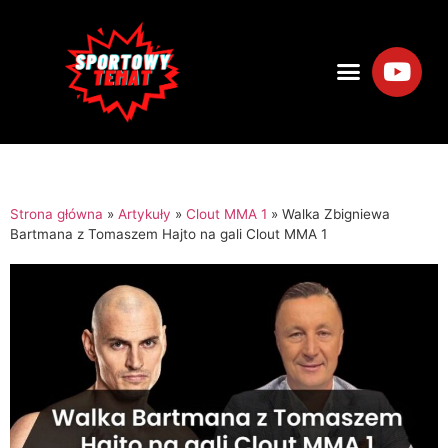
Strona główna
»
Artykuły
»
Clout MMA 1
»
Walka Zbigniewa
Bartmana z Tomaszem Hajto na gali Clout MMA 1