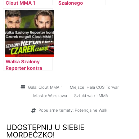
Clout MMA 1
Szalonego
Reportera z
Lizakiem na gali
Clout MMA 1
Walka Szalony
Reporter kontra
Czarek Czaruje na
gali Clout MMA 1
Gala:
Clout MMA 1
Miejsce:
Hala COS Torwar
Miasto:
Warszawa
Sztuki walki:
MMA
Popularne tematy:
Potencjalne Walki
UDOSTĘPNIJ U SIEBIE
MORDECZKO!