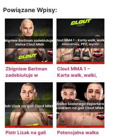
Powiązane Wpisy:
Zbigniew Bartman
Clout MMA 1 –
zadebiutuje w
Karta walk, walki,
klatce Clout MMA
zawodnicy, PPV,
wyniki
Piotr Lizak na gali
Potencjalna walka