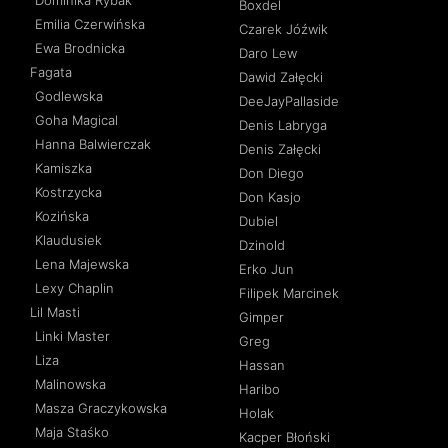
Dominika Rybak
Boxdel
Emilia Czerwińska
Czarek Jóźwik
Ewa Brodnicka
Daro Lew
Fagata
Dawid Załęcki
Godlewska
DeeJayPallaside
Goha Magical
Denis Labryga
Hanna Balwierczak
Denis Załęcki
Kamiszka
Don Diego
Kostrzycka
Don Kasjo
Kozińska
Dubiel
Klaudusiek
Dzinold
Lena Majewska
Erko Jun
Lexy Chaplin
Filipek Marcinek
Lil Masti
Gimper
Linki Master
Greg
Liza
Hassan
Malinowska
Haribo
Masza Graczykowska
Holak
Maja Staśko
Kacper Błoński