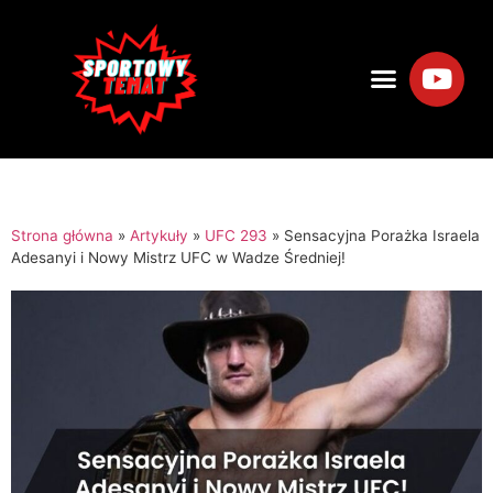
Strona główna
»
Artykuły
»
UFC 293
»
Sensacyjna Porażka Israela
Adesanyi i Nowy Mistrz UFC w Wadze Średniej!