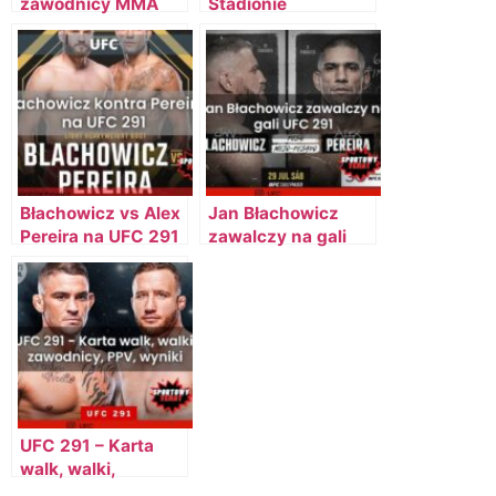
zawodnicy MMA
Stadionie
Narodowym?
Błachowicz vs Alex
Jan Błachowicz
Pereira na UFC 291
zawalczy na gali
UFC 291
UFC 291 – Karta
walk, walki,
zawodnicy, PPV,