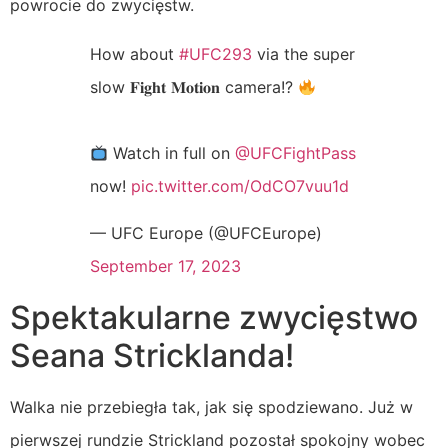
powrocie do zwycięstw.
How about
#UFC293
via the super
slow 𝐅𝐢𝐠𝐡𝐭 𝐌𝐨𝐭𝐢𝐨𝐧 camera!?
Watch in full on
@UFCFightPass
now!
pic.twitter.com/OdCO7vuu1d
— UFC Europe (@UFCEurope)
September 17, 2023
Spektakularne zwycięstwo
Seana Stricklanda!
Walka nie przebiegła tak, jak się spodziewano. Już w
pierwszej rundzie Strickland pozostał spokojny wobec