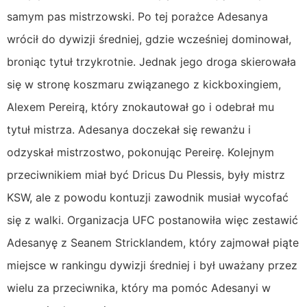
samym pas mistrzowski. Po tej porażce Adesanya
wrócił do dywizji średniej, gdzie wcześniej dominował,
broniąc tytuł trzykrotnie. Jednak jego droga skierowała
się w stronę koszmaru związanego z kickboxingiem,
Alexem Pereirą, który znokautował go i odebrał mu
tytuł mistrza. Adesanya doczekał się rewanżu i
odzyskał mistrzostwo, pokonując Pereirę. Kolejnym
przeciwnikiem miał być Dricus Du Plessis, były mistrz
KSW, ale z powodu kontuzji zawodnik musiał wycofać
się z walki. Organizacja UFC postanowiła więc zestawić
Adesanyę z Seanem Stricklandem, który zajmował piąte
miejsce w rankingu dywizji średniej i był uważany przez
wielu za przeciwnika, który ma pomóc Adesanyi w