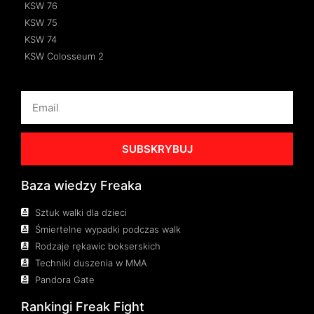
KSW 76
KSW 75
KSW 74
KSW Colosseum 2
SUBSKRYBUJ
Baza wiedzy Freaka
Sztuk walki dla dzieci
Śmiertelne wypadki podczas walk
Rodzaje rękawic bokserskich
Techniki duszenia w MMA
Pandora Gate
Rankingi Freak Fight