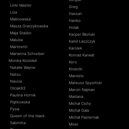
Linki Master
Greg
Liza
Hassan
Malinowska
Haribo
Masza Graczykowska
Holak
Maja Staśko
Kacper Błoński
Maluba
Kamil Łaszczyk
Martirenti
Karolek
Marianna Schreiber
Konrad Karwat
Monika Kociołek
Koro
Natalie Wayne
Kosecki
Natsu
Mandzio
Navcia
Mateusz Spysiński
Olciak93
Marcin Najman
Paulina Hornik
Maślana
Piątkowska
Michał Cichy
Pysia
Michał Gała
Queen of the black
Michał Pasternak
Sabinitta
Mixer