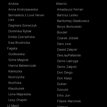
Andzia
Alberto
Anna Andrzejewska
Amadeusz Ferrari
Bernadeta z Love Never
Bartosz Leśko
Lies
Bartłomiej Gładkowicz
Dagmara Szewczyk
Borys Borkowski
Dominika Rybak
Boxdel
Emilia Czerwińska
Czarek Jóźwik
Ewa Brodnicka
Daro Lew
Fagata
Dawid Załęcki
Godlewska
DeeJayPallaside
Goha Magical
Denis Labryga
Hanna Balwierczak
Denis Załęcki
Kamiszka
Don Diego
Kostrzycka
Don Kasjo
Kozińska
Dubiel
Klaudusiek
Dzinold
Lena Majewska
Erko Jun
Lexy Chaplin
Filipek Marcinek
Lil Masti
Gimper