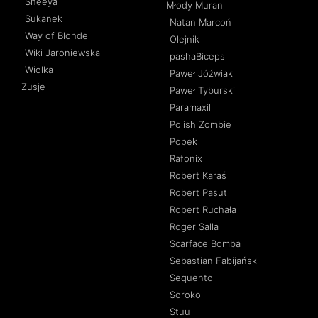
Sheeya
Młody Muran
Sukanek
Natan Marcoń
Way of Blonde
Olejnik
Wiki Jaroniewska
pashaBiceps
Wiolka
Paweł Jóźwiak
Zusje
Paweł Tyburski
Paramaxil
Polish Zombie
Popek
Rafonix
Robert Karaś
Robert Pasut
Robert Ruchała
Roger Salla
Scarface Bomba
Sebastian Fabijański
Sequento
Soroko
Stuu