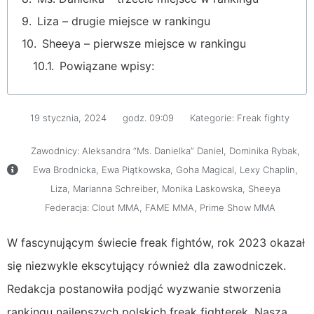
Liza – drugie miejsce w rankingu
Sheeya – pierwsze miejsce w rankingu
Powiązane wpisy:
19 stycznia, 2024
godz.
09:09
Kategorie:
Freak fighty
Zawodnicy:
Aleksandra “Ms. Danielka” Daniel
,
Dominika Rybak
,
Ewa Brodnicka
,
Ewa Piątkowska
,
Goha Magical
,
Lexy Chaplin
,
Liza
,
Marianna Schreiber
,
Monika Laskowska
,
Sheeya
Federacja:
Clout MMA
,
FAME MMA
,
Prime Show MMA
W fascynującym świecie freak fightów, rok 2023 okazał
się niezwykle ekscytujący również dla zawodniczek.
Redakcja postanowiła podjąć wyzwanie stworzenia
rankingu najlepszych polskich freak fighterek. Nasza