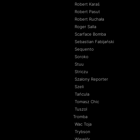
Robert Karaś
Robert Pasut
Robert Ruchała
Roger Salla
Scarface Bomba
Sebastian Fabijański
Sequento
Soroko
Stuu
Striczu
Szalony Reporter
Szeli
Tańcula
Tomasz Chic
Tuszol
Tromba
Wac Toja
Trybson
Wiewiór