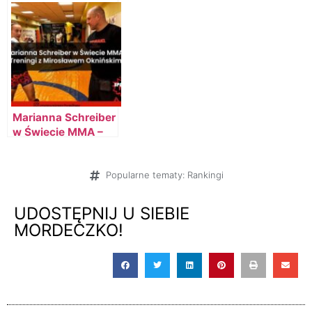
zawodnicy, PPV,
FAME MMA -
darmowe streamy
szykuje się kolejna
(darmowe kody)
walka?
Marianna Schreiber
w Świecie MMA –
Treningi z
Mirosławem
Oknińskim!
Popularne tematy:
Rankingi
UDOSTĘPNIJ U SIEBIE
MORDECZKO!