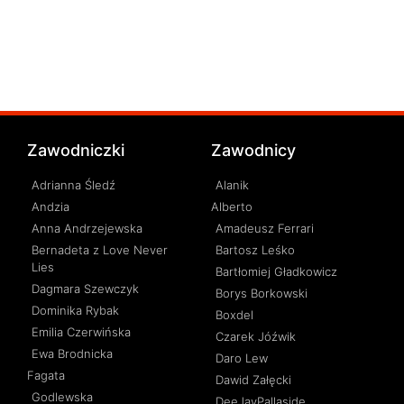
Zawodniczki
Zawodnicy
Adrianna Śledź
Alanik
Andzia
Alberto
Anna Andrzejewska
Amadeusz Ferrari
Bernadeta z Love Never
Bartosz Leśko
Lies
Bartłomiej Gładkowicz
Dagmara Szewczyk
Borys Borkowski
Dominika Rybak
Boxdel
Emilia Czerwińska
Czarek Jóźwik
Ewa Brodnicka
Daro Lew
Fagata
Dawid Załęcki
Godlewska
DeeJayPallaside