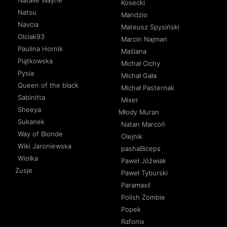
Natalie Wayne
Kosecki
Natsu
Mandzio
Navcia
Mateusz Spysiński
Olciak93
Marcin Najman
Paulina Hornik
Maślana
Piątkowska
Michał Cichy
Pysia
Michał Gała
Queen of the black
Michał Pasternak
Sabinitta
Mixer
Sheeya
Młody Muran
Sukanek
Natan Marcoń
Way of Blonde
Olejnik
Wiki Jaroniewska
pashaBiceps
Wiolka
Paweł Jóźwiak
Zusje
Paweł Tyburski
Paramaxil
Polish Zombie
Popek
Rafonix