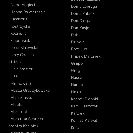
Goha Magical
Denis Labryga
Hanna Balwierczak
Denis Załęcki
Kamiszka
Don Diego
Kostrzycka
Don Kasjo
Kozińska
Dubiel
Klaudusiek
Dzinold
Lena Majewska
Erko Jun
Lexy Chaplin
Filipek Marcinek
Lil Masti
Gimper
Linki Master
Greg
Liza
Hassan
Malinowska
Haribo
Masza Graczykowska
Holak
Maja Staśko
Kacper Błoński
Maluba
Kamil Łaszczyk
Martirenti
Karolek
Marianna Schreiber
Konrad Karwat
Monika Kociołek
Koro