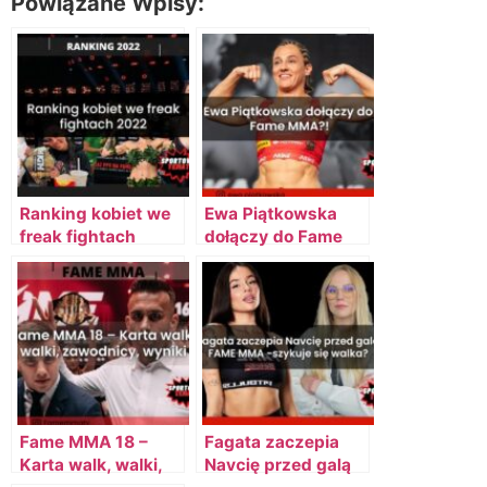
Powiązane Wpisy:
Ranking kobiet we
Ewa Piątkowska
freak fightach
dołączy do Fame
2022 – najlepsze
MMA?! – Bokserka
polskie freak
opuszcza Prime?
fighterki
Fame MMA 18 –
Fagata zaczepia
Karta walk, walki,
Navcię przed galą