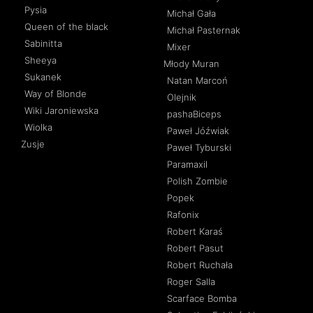
Pysia
Michał Gała
Queen of the black
Michał Pasternak
Sabinitta
Mixer
Sheeya
Młody Muran
Sukanek
Natan Marcoń
Way of Blonde
Olejnik
Wiki Jaroniewska
pashaBiceps
Wiolka
Paweł Jóźwiak
Zusje
Paweł Tyburski
Paramaxil
Polish Zombie
Popek
Rafonix
Robert Karaś
Robert Pasut
Robert Ruchała
Roger Salla
Scarface Bomba