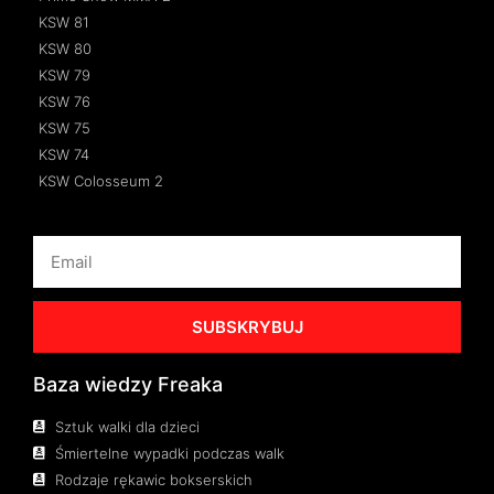
KSW 81
KSW 80
KSW 79
KSW 76
KSW 75
KSW 74
KSW Colosseum 2
SUBSKRYBUJ
Baza wiedzy Freaka
Sztuk walki dla dzieci
Śmiertelne wypadki podczas walk
Rodzaje rękawic bokserskich