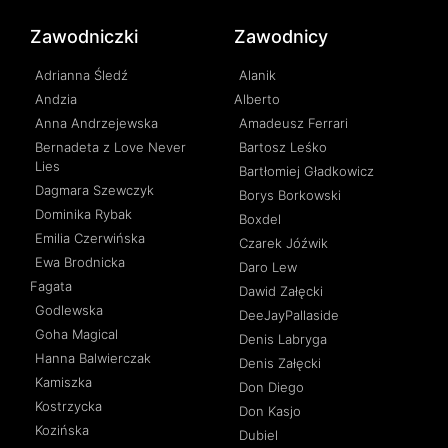
Zawodniczki
Zawodnicy
Adrianna Śledź
Alanik
Andzia
Alberto
Anna Andrzejewska
Amadeusz Ferrari
Bernadeta z Love Never
Bartosz Leśko
Lies
Bartłomiej Gładkowicz
Dagmara Szewczyk
Borys Borkowski
Dominika Rybak
Boxdel
Emilia Czerwińska
Czarek Jóźwik
Ewa Brodnicka
Daro Lew
Fagata
Dawid Załęcki
Godlewska
DeeJayPallaside
Goha Magical
Denis Labryga
Hanna Balwierczak
Denis Załęcki
Kamiszka
Don Diego
Kostrzycka
Don Kasjo
Kozińska
Dubiel