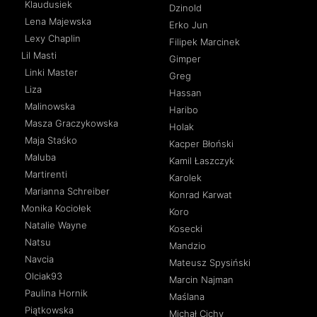
Klaudusiek
Dzinold
Lena Majewska
Erko Jun
Lexy Chaplin
Filipek Marcinek
Lil Masti
Gimper
Linki Master
Greg
Liza
Hassan
Malinowska
Haribo
Masza Graczykowska
Holak
Maja Staśko
Kacper Błoński
Maluba
Kamil Łaszczyk
Martirenti
Karolek
Marianna Schreiber
Konrad Karwat
Monika Kociołek
Koro
Natalie Wayne
Kosecki
Natsu
Mandzio
Navcia
Mateusz Spysiński
Olciak93
Marcin Najman
Paulina Hornik
Maślana
Piątkowska
Michał Cichy