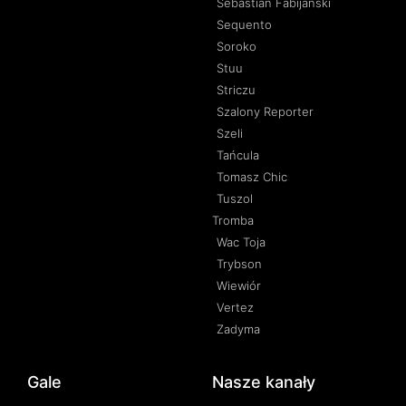
Sebastian Fabijański
Sequento
Soroko
Stuu
Striczu
Szalony Reporter
Szeli
Tańcula
Tomasz Chic
Tuszol
Tromba
Wac Toja
Trybson
Wiewiór
Vertez
Zadyma
Gale
Nasze kanały